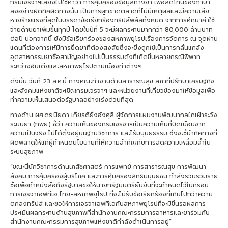
กรมเจรจาฯเลี่ยงไปใช้คำว่า การคุ้มครองข้อมูลทางยา เพื่อลดโทนของภาษา
ลงอย่างผิดทิศผิดทางนั้น เป็นการผูกขาดตลาดที่ไม่มีเหตุผลและมีความเสีย
หายร้ายแรงที่สุดในบรรดาข้อเรียกร้องทริปส์พลัสทั้งหมด จากการศึกษาค่าใช้
จ่ายด้านยาเพิ่มขึ้นทุกปี โดยในปีที่ 5 จะมีผลกระทบมากกว่า 80,000 ล้านบาท
ต่อปี นอกจากนี้ ยังมีข้อเรียกร้องของสหภาพยุโรปเรื่องการจัดการ ณ จุดผ่าน
แดนที่ต้องการให้มีการยึดยาที่ต้องสงสัยซึ่งจะยิ่งถูกใช้เป็นการกลั่นแกล้ง
อุตสาหกรรมยาชื่อสามัญอย่างไม่เป็นธรรมดังที่เกิดขึ้นหลายกรณีพิพาท
ระหว่างอินเดียและสหภาพยุโรปตามเมืองท่าต่างๆ
ดังนั้น วันที่ 23 ส.ค.นี้ ทางคณะทำงานด้านสาธารณสุข สภาที่ปรึกษาเศรษฐกิจ
และสังคมแห่งชาติจะเชิญกรมเจรจาฯ และหน่วยงานที่เกี่ยวข้องมาให้ข้อมูลเพื่อ
ทำความเห็นเสนอต่อรัฐบาลอย่างเร่งด่วนที่สุด
ทางด้าน ผศ.ดร.นิยดา เกียรติยิ่งอังศุลี ผู้จัดการแผนงานพัฒนากลไกเฝ้าระวัง
ระบบยา (กพย.) ชี้ว่า ความเห็นของกรมเจรจาฯเป็นความเห็นที่บิดเบือนจาก
ความเป็นจริง ไม่ได้ตั้งอยู่บนฐานวิชาการ และไร้มนุษยธรรม ซึ่งจะชี้นำทิศทางที่
ผิดพลาดให้แก่ผู้กำหนดนโยบายที่ให้ความสำคัญกับการลดความเหลื่อมล้ำใน
ระบบสุขภาพ
“ขณะนี้นักวิชาการด้านเภสัชศาสตร์ การแพทย์ การสาธารณสุข การพัฒนา
สังคม การคุ้มครองผู้บริโภค และการคุ้มครองสิทธิมนุษยชน กำลังรวบรวมราย
ชื่อเพื่อทำหนังสือถึงรัฐบาลขอให้นายกรัฐมนตรียืนยันที่จะกำหนดไว้ในกรอบ
การเจรจาเอฟทีเอ ไทย-สหภาพยุโรป ที่จะไม่รับข้อเรียกร้องที่เกินไปกว่าความ
ตกลงทริปส์ และขอให้การเจรจาเอฟทีเอกับสหภาพยุโรปที่จะมีขึ้นรอผลการ
ประเมินผลกระทบด้านสุขภาพที่สำนักงานคณะกรรมการอาหารและยาร่วมกับ
สำนักงานคณะกรรมการสุขภาพแห่งชาติกำลังดำเนินการอยู่”