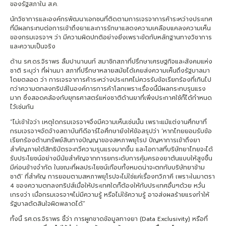
ของรัฐสภาใน ส.ค.
นักวิชาการและองค์กรพัฒนาเอกชนที่ติดตามการเจรจาการค้าระหว่างประเทศ
ที่มีผลกระทบต่อการเข้าถึงยาและการรักษาแสดงความเคลือบแคลงความเห็น
ของกรมเจรจาฯ ว่า มีความผิดปกติอย่างยิ่งเพราะขัดกับหลักฐานทางวิชาการ
และความเป็นจริง
ด้าน รศ.ดร.จิราพร ลิ้มปานานนท์ สมาชิกสภาที่ปรึกษาเศรษฐกิจและสังคมแห่ง
ชาติ ระบุว่า ที่ผ่านมา สภาที่ปรึกษาหลายสมัยได้เคยส่งความเห็นถึงรัฐบาลมา
โดยตลอด ว่า การเจรจาการค้าระหว่างประเทศไม่ควรรับข้อเรียกร้องที่เกินไป
กว่าความตกลงทริปส์ในองค์การการค้าโลกเพราะเรื่องนี้มีผลกระทบรุนแรง
มาก ซึ่งสอดคล้องกับยุทธศาสตร์แห่งชาติด้านยาที่เพิ่งประกาศใช้ก็ได้กำหนด
ไว้เช่นกัน
“ไม่เข้าใจว่า เหตุใดกรมเจรจาฯจึงมีความเห็นเช่นนั้น เพราะแม้แต่งานศึกษาที่
กรมเจรจาฯจัดจ้างสถาบันทีดีอาร์ไอศึกษายังให้ข้อสรุปว่า ‘หากไทยยอมรับข้อ
เรียกร้องด้านทรัพย์สินทางปัญญาของสหภาพยุโรป ปัญหาการเข้าถึงยา
สำคัญภายใต้สิทธิบัตรจะทวีความรุนแรงมากขึ้น และโอกาสที่บริษัทยาไทยจะได้
รับประโยชน์อย่างมีนัยสำคัญจากการยกระดับการคุ้มครองยาต้นแบบให้สูงขึ้น
มีค่อนข้างจำกัด ในขณะที่ผลประโยชน์เกือบทั้งหมดน่าจะตกกับบริษัทยาข้าม
ชาติ’ ที่สำคัญ การยอมตามสหภาพยุโรปจะไม่ใช่แค่เรื่องทวิภาคี เพราะในมาตรา
4 ของความตกลงทริปส์เมื่อให้ประเทศใดก็ต้องให้กับประเทศอื่นๆด้วย หวั่น
เกรงว่า เมื่อกรมเจรจาฯไม่มีความรู้ หรือไม่ใช้ความรู้ อาจส่งผลร้ายแรงทำให้
รัฐบาลตัดสินใจผิดพลาดได้”
ทั้งนี้ รศ.ดร.จิราพร ชี้ว่า การผูกขาดข้อมูลทางยา (Data Exclusivity) หรือที่