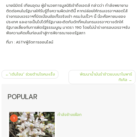
นายนิมิตร์ เทียนอุดม ผู้อำนวยการมูลนิธิเข้าถึงเอดส์ กล่าวว่า กำลังพยายาม
ติดต่อคนในรัฐบาลให้รับรู้ถึงความผิดปกตินี้ หากปล่อยให้กรมเจรจาฯสอดไส้
ร่างกรอบเจรจาฯที่บิดเบือนข้อเท็จจริงเข้า ครม.ในเร็วๆ นี้ นี่จะคือหายนะของ
ประเทศ และอาจเป็นไปได้ที่รัฐบาลจะติดกับดักที่คนในกรมเจรจาฯวางดักให้
รัฐบาลเสี่ยงกับการผิดรัฐธรรมนูญ มาตรา 190 โดยไม่นำร่างกรอบเจรจาฯรับ
ฟังความคิดเห็นก่อนเข้าสู่การพิจารณาของรัฐสภา
ที่มา : ASTVผู้จัดการออนไลน์
แนะแนว
“เต้นโขน” ช่วยต้านโรคมะเร็ง
พัฒนาน้ำมันรำข้าวแบบนาโนพาร์
เรื่อง
ทิเคิล
POPULAR
กำลังช้างเผือก
1