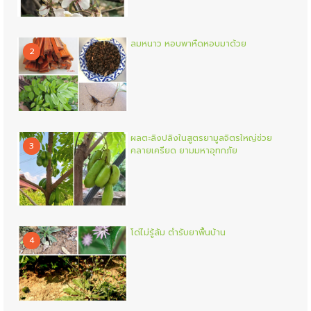
ลมหนาว หอบพาหืดหอบมาด้วย
2
ผลตะลิงปลิงในสูตรยามูลจิตรใหญ่ช่วย
3
คลายเครียด ยามมหาอุทกภัย
โด่ไม่รู้ล้ม ตำรับยาพื้นบ้าน
4