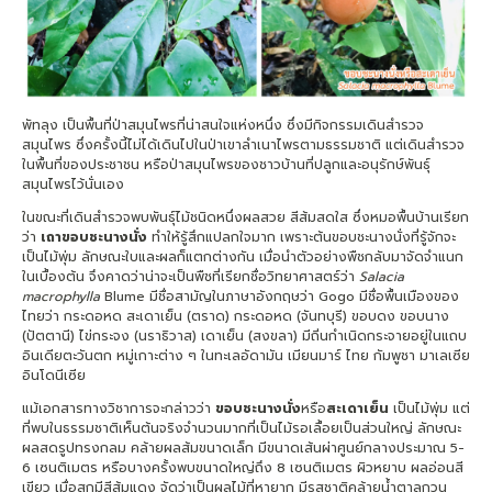
พัทลุง เป็นพื้นที่ป่าสมุนไพรที่น่าสนใจแห่งหนึ่ง ซึ่งมีกิจกรรมเดินสำรวจ
สมุนไพร ซึ่งครั้งนี้ไม่ได้เดินไปในป่าเขาลำเนาไพรตามธรรมชาติ แต่เดินสำรวจ
ในพื้นที่ของประชาชน หรือป่าสมุนไพรของชาวบ้านที่ปลูกและอนุรักษ์พันธุ์
สมุนไพรไว้นั่นเอง
ในขณะที่เดินสำรวจพบพันธุ์ไม้ชนิดหนึ่งผลสวย สีส้มสดใส ซึ่งหมอพื้นบ้านเรียก
ว่า
เถาขอบชะนางนั่ง
ทำให้รู้สึกแปลกใจมาก เพราะต้นขอบชะนางนั่งที่รู้จักจะ
เป็นไม้พุ่ม ลักษณะใบและผลก็แตกต่างกัน เมื่อนำตัวอย่างพืชกลับมาจัดจำแนก
ในเบื้องต้น จึงคาดว่าน่าจะเป็นพืชที่เรียกชื่อวิทยาศาสตร์ว่า
Salacia
macrophylla
Blume มีชื่อสามัญในภาษาอังกฤษว่า Gogo มีชื่อพื้นเมืองของ
ไทยว่า กระดอหด สะเดาเย็น (ตราด) กระดอหด (จันทบุรี) ขอบดง ขอบนาง
(ปัตตานี) ไข่กระจง (นราธิวาส) เดาเย็น (สงขลา) มีถิ่นกำเนิดกระจายอยู่ในแถบ
อินเดียตะวันตก หมู่เกาะต่าง ๆ ในทะเลอัดามัน เมียนมาร์ ไทย กัมพูชา มาเลเซีย
อินโดนีเซีย
แม้เอกสารทางวิชาการจะกล่าวว่า
ขอบชะนางนั่ง
หรือ
สะเดาเย็น
เป็นไม้พุ่ม แต่
ที่พบในธรรมชาติเห็นต้นจริงจำนวนมากที่เป็นไม้รอเลื้อยเป็นส่วนใหญ่ ลักษณะ
ผลสดรูปทรงกลม คล้ายผลส้มขนาดเล็ก มีขนาดเส้นผ่าศูนย์กลางประมาณ 5-
6 เซนติเมตร หรือบางครั้งพบขนาดใหญ่ถึง 8 เซนติเมตร ผิวหยาบ ผลอ่อนสี
เขียว เมื่อสุกมีสีส้มแดง จัดว่าเป็นผลไม้ที่หายาก มีรสชาติคล้ายน้ำตาลกวน