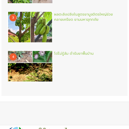
ผลตะลิงปลิงในสูตรยามูลจิตรใหญ่ช่วย
3
คลายเครียด ยามมหาอุทกภัย
โด่ไม่รู้ล้ม ตำรับยาพื้นบ้าน
4