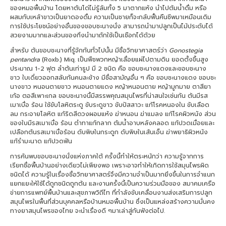
ของหมอพื้นบ้าน โดยหาต้นโด่ไม่รู้ล้มทั้ง 5 มาตากแห้ง นำไปต้มน้ำดื่ม หรือ
ผสมกับเหล้าขาวเป็นยาดองดื่ม ความเป็นชายก็จะกลับฟื้นคืนชีพมาเหมือนเดิม
การใช้ประโยชน์อย่างอื่นของขอบชะนางนั่ง สามารถนำมาปลูกเป็นไม้ประดับได้
สวยงามมากและส่วนของกิ่งนำมาถักใช้เป็นเชือกได้ด้วย
สำหรับ ต้นขอบชะนางที่รู้จักกันทั่วไปนั้น มีชื่อวิทยาศาสตร์ว่า
Gonostegia
pentandra
(Roxb.) Miq. เป็นพืชพวกหญ้าเลื่อยแผ่ไปตามดิน ยอดตั้งขึ้นสูง
ประมาณ 1-2 ฟุต ลำต้นเท่าธูป มี 2 ชนิด คือ ขอบชะนางแดงและขอบชะนาง
ขาว ใบเดี่ยวออกสลับกันคนละข้าง มีชื่อสามัญอื่น ๆ คือ ขอบชะนางแดง ขอบชะ
นางขาว หนอนตายขาว หนอนตายแดง หญ้าหนอนตาย หญ้ามูกมาย ตาสียา
เก้อ ตอสีเพาะเกล ขอบชะนางนี้มีสรรพคุณสมุนไพรที่น่าสนใจเช่นกัน ต้นมีรส
เมาเบื่อ ร้อน ใช้ขับโลหิตระดู ขับระดูขาว ขับปัสสาวะ แก้โรคหนองใน ขับเลือด
ลม กระจายโลหิต แก้ริดสีดวงผอมแห้ง ฆ่าหนอน ฆ่าแมลง แก้โรคผิวหนัง ส่วน
ของใบมีรสเมาเบื่อ ร้อน ตำทาแก้กลาก ต้มน้ำอาบหลังคลอด แก้ปวดเมื่อยและ
เปลือกต้นรสเมาเบื่อร้อน ดับพิษในกระดูก ดับพิษในเส้นเอ็น ฆ่าพยาธิผิวหนัง
แก้รำมะนาด แก้ปวดฟัน
การค้นพบขอบชะนางนั่งแห่งภาคใต้ ครั้งนี้ทำให้ตระหนักว่า ความรู้จากการ
เรียกชื่อพื้นบ้านอย่างเดียวไม่เพียงพอ เพราะอาจทำให้เกิดการใช้สมุนไพรผิด
ชนิดได้ ความรู้ในเรื่องชื่อวิทยาศาสตร์จึงมีความจำเป็นมากยิ่งขึ้นในการจำแนก
แยกแยะให้ใช้ได้ถูกชนิดถูกต้น และงานครั้งนี้เป็นความร่วมมือของ สมาคมเครือ
ข่ายการแพทย์พื้นบ้านและสุขภาพวิถีไท ที่กำลังขับเคลื่อนงานส่งเสริมการปลูก
สมุนไพรในพื้นที่ส่วนบุคคลหรือบ้านหมอพื้นบ้าน ซึ่งเป็นแหล่งสร้างความมั่นคง
ทางยาสมุนไพรของไทย จะนำเรื่องดี ๆมาเล่าสู่กันฟังต่อไป.