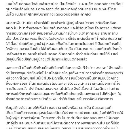
และน้ำคั้นจากผลมีกลิ่นคล้ายวานิลา มีเมล็ดแข็ง 3-4 เมล็ด ออกดอกราวเดือน
กุมภาพันธ์ถึงมีนาคม ติดผลราวเดือนสิงหาคมถึงกันยายน ขยายพันธุ์โดย
เมล็ด ในประเทศไทยพบมากทางแถบตะวันออกและภาคใต้
หมอยาพื้นบ้านนิยมนำมาใช้เป็นยาสำหรับผู้หญิงโดยนำรากมาต้มดื่มหลังค
ลอด ใบนำมาตำพอกผิวเป็นยาแก้ปวดท้อง และใช้รักษาโรคเรื้อนกวาง แต่จาก
การสอบถามเครือข่ายหมอยาพื้นบ้านมีการนำมาใช้เข้ายากระษัย รักษากล้าม
เนื้อ ปวดข้อ และหมอพื้นบ้านในจังหวัดกระบี่ใช้รากต้มดื่ม แก้กำหนัด ขับลม แก้
ไส้เลื่อน ช่วยให้มดลูกเข้าอู่ หมอยาพื้นบ้านในภาคตะวันออกใช้เป็นยาแก้กระษัย
ไตพิการ คลายเส้นเอ็น ใช้ลำต้นผสมกับยาอื่น เป็นยาระบาย และเกี่ยวกับโรคน้ำ
เหลืองเสีย หมอยาพื้นบ้านในภาคตะวันออกยังเล่าว่าสมัยก่อนนิยมใช้กัน แต่
ปัจจุบันก็ยังมีใช้กันอยู่บ้างแต่ไม่มากเหมือนแต่ก่อนแล้ว
นอกจากนี้ เมื่อเห็นชื่อพื้นเมืองที่เรียกกันในหลายพื้นที่ว่า “กระดอหด” จึงสงสัย
ว่ามีสรรพคุณดังชื่อหรือไม่? เมื่อค้นหาข้อมูลก็พบว่ามีการกล่าวถึงสรรพคุณว่า
หลังจากที่ได้กินผลไม้นี้เข้าไปจะมีฤทธิ์ในการยับยั้งความเป็นชายแบบชั่วคราว
ซึ่งมีผลหรือฤทธิ์ในการลดฮอร์โมนเพศชายไปชั่วขณะ สรรพคุณนี้ออกฤทธิ์ทั้ง
การกินสดแล้ว ยังใช้ผสมในของหวานได้ด้วย จึงมีเรื่องเล่าในอดีตว่า ในค่าย
ทหารจะให้ทหารกินผลขอบชะนางนั่งเพื่อยับยั้งฮอร์โมนเพศชาย ไม่ให้หนุ่มๆ ใน
ค่ายเกิดอาการคึกเพราะนึกถึงแฟน ทำให้เสียสมาธิในการฝึกฝนวิชาทหาร
ข้อมูลข้างต้นแสดงให้เห็นว่า ขอบชะนางนั่งหรือสะเดาเย็น มีสรรพคุณที่
เกี่ยวข้องกับการควบคุมระดับฮอร์โมนในร่างกายอย่างแน่นอน จึงทำให้มีการใช้
ในผู้หญิงมากกว่าผู้ชาย โดยเฉพาะทำเป็นยาต้มดื่มหลังคลอด เพราะให้มดลูก
เข้าอู่เร็ว และเหมาะกับท่านชายที่มีความต้องการทางเพศมากเกินไป แต่ก็มีข้อ
แนะนำว่าถ้ากินผลขอบชะนางนั่งแล้วนกเขาไม่ขัน สามารถแก้ได้จากคำแนะนำ