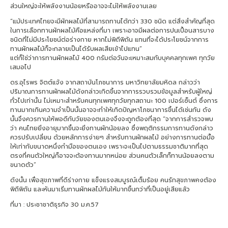
ส่วนใหญ่จะให้พลังงานน้อยหรืออาจจะไม่ให้พลังงานเลย
“แม้ประเทศไทยจะมีผักผลไม้ที่สามารถทานได้กว่า 330 ชนิด แต่สิ่งสำคัญที่สุด
ในการเลือกทานผักผลไม้คือแหล่งที่มา เพราะอาจมีผลต่อการปนเปื้อนสารบาง
ชนิดที่ไม่มีประโยชน์ต่อร่างกาย หากไม่พิถีพิถัน แทนที่จะได้ประโยชน์จากการ
ทานผักผลไม้ก็จะกลายเป็นได้รับผลเสียเข้าไปแทน”
แต่ก็ใช่ว่าการทานผักผลไม้ 400 กรัมต่อวันจะเหมาะสมกับบุคคลทุกเพศ ทุกวัย
เสมอไป
ดร.อุไรพร จิตต์แจ้ง จากสถาบันโภชนาการ มหาวิทยาลัยมหิดล กล่าวว่า
ปริมาณการทานผักผลไม้ดังกล่าวเกิดขึ้นจากการรวบรวมข้อมูลสำหรับผู้ใหญ่
ทั่วไปเท่านั้น ไม่เหมาะสำหรับคนทุกเพศทุกวัยทุกสถานะ 100 เปอร์เซ็นต์ ซึ่งการ
ทานมากเกินความจำเป็นนั้นอาจจะทำให้เกิดปัญหาโภชนาการขึ้นได้เช่นกัน ดัง
นั้นจึงควรทานให้พอดีกับวัยของตนเองจึงจะถูกต้องที่สุด “จากการสำรวจพบ
ว่า คนไทยยิ่งอายุมากขึ้นจะยิ่งทานผักน้อยลง ซึ่งพฤติกรรมการทานดังกล่าว
ควรปรับเปลี่ยน ด้วยหลักการง่ายๆ สำหรับทานผักผลไม้ อย่างการทานต่อมื้อ
ให้เท่ากับขนาดหนึ่งกำมือของตนเอง เพราะจะเป็นไปตามธรรมชาติมากที่สุด
ตรงที่คนตัวใหญ่ก็อาจจะต้องทานมากหน่อย ส่วนคนตัวเล็กก็ทานน้อยลงตาม
ขนาดตัว”
ดังนั้น เพื่อสุขภาพที่ดีร่างกาย แข็งแรงสมบูรณ์เต็มร้อย คนรักสุขภาพคงต้อง
พิถีพิถัน และหันมาเริ่มทานผักผลไม้กันให้มากขึ้นกว่าที่เป็นอยู่เสียแล้ว
ที่มา : ประชาชาติธุรกิจ 30 ม.ค.57