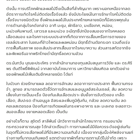
ดังนั้น การบริโภคผักและผลไม้จึงเป็นสิ่งที่สำคัญมาก เพราะนอกเหนือจากลด
อัตราการเกิดโรคไม่ติดต่อเรื้อรังแล้ว ยังมีประโยชน์ในการรักษาโรคไม่ติดต่อ
เรื้อรังบางชนิดด้วย ซึ่งผักและผลไม้ในประเทศไทยหลายชนิดก็มีสรรพคุณใน
การต้านกลุ่มโรคดังกล่าว อาทิ มะรุม, ผักชีลาว, มะเขือเทศ, หม่อน,
มะม่วงหิมพานต์, เสาวรส และมะม่วง จะมีฤทธิ์ปกป้องสมองจากโรคหลอด
เลือดสมอง และโรคทางระบบประสาทที่เกิดจากการเสื่อมหรือการตายของ
เซลล์ประสาท ในขณะที่ข้าวโพดและผลหม่อน มีฤทธิ์ต้านต้อกระจก รวมถึงเร่ง
การฟื้นคืนสภาพ ของเส้นประสาทเสื่อมจากโรคเบาหวาน ส่วนสารสกัดจากขิง
และพิเพอรีนจากพริกไทยดำมีฤทธิ์ลดความอ้วน
ดร.นันทวัน บุณยะประภัศร จากสำนักงานกองทุนสนับสนุนการวิจัย และ ดร.ศิริ
พร ตันติโพธิ์พิพัฒน์ จากสถาบันโภชนาการ มหาวิทยาลัยมหิดล ยกตัวอย่าง
ของผักผลไม้เพิ่มเติมอีกหลายชนิด ได้แก่
ใบบัวบก ช่วยรักษาแผล ลดอาการอักเสบ ลดอาการทางประสาท ฟื้นความทรง
จำ, ลูกยอ สามารถลดตัวชี้วัดการอักเสบและอนุมูลอิสระในเซลล์, ส้ม ลดความ
เสี่ยงในการเป็นมะเร็ง ป้องกันเส้นเลือดเปราะ ยับยั้งการจับตัวของ เกล็ด
เลือด, สับปะรด ต้านอนุมูล อิสระและเพิ่มภูมิคุ้มกัน, กล้วย ลดความดัน ลด
คอเลสเตอรอล ป้องกันการเกิดแผลในกระเพาะอาหาร และ มะละกอ ชะลอภาวะ
สมองเสื่อม ขยายหลอดเลือด เป็นต้น
อย่างไรก็ตาม สุจิตต์ สาลีพันธ์ นักวิชาการสำนักโภชนาการ กรมอนามัย
กระทรวงสาธารณสุข ได้กล่าวเตือนว่า การทานผลไม้มีข้อควรระวังอยู่เช่นกัน
ในจุดที่ไม่ควรเลือกผลไม้ที่มีรสหวานจนเกินไป เนื่องจากกลุ่มนี้จะให้พลังงานแก่
ร่างกายที่มากจนเกินพอดี แตกต่างจากผักที่สามารถทานได้ไม่จำกัด เพราะ