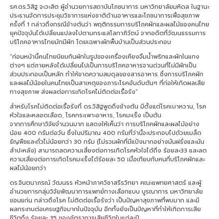
รศ.ดร.วิสิฐ จะวะสิต ผู้อำนวยการสถาบันโภชนาการ มหาวิทยาลัยมหิดล ในฐานะ
ประธานจัดการประชุมวิชาการแห่งชาติด้านอาหารและโภชนาการเพื่อสุขภาพ
ครั้งที่ 1 กล่าวถึงกรณีข้างต้นว่า พฤติกรรมการบริโภคผักและผลไม้ของคนไทย
ยุคปัจจุบันได้เปลี่ยนแปลงไปตามกระแสโลกาภิวัตน์ จากอดีตที่วัฒนธรรมการ
บริโภคอาหารไทยมักมีผัก โดยเฉพาะผักพื้นบ้านเป็นส่วนประกอบ
“ก่อนหน้านี้คนไทยนิยมกินผักในรูปของเครื่องเคียงจิ้มน้ำพริกและผักในแกง
ต่างๆ แต่ภายหลังได้เปลี่ยนไปเป็นการบริโภคอาหารจานด่วนที่ไม่มีผักเป็น
ส่วนประกอบเป็นหลัก ทำให้ขาดความสมดุลของสารอาหาร ซึ่งการบริโภคผัก
และผลไม้น้อยในคนไทยเป็นสาเหตุของภาระโรคอันดับต้นๆ ที่ก่อให้เกิดผลเสีย
ทางสุขภาพ ส่งผลต่อการเกิดโรคไม่ติดต่อเรื้อรัง”
สำหรับโรคไม่ติดต่อเรื้อรังที่ ดร.วิสิฐพูดถึงข้างต้น มีตั้งแต่โรคเบาหวาน, โรค
หัวใจและหลอดเลือด, โรคกระเพาะอาหาร, โรคมะเร็ง เป็นต้น
จากการศึกษาวิจัยจำนวนมาก แสดงให้เห็นว่า การบริโภคผักและผลไม้อย่าง
น้อย 400 กรัมต่อวัน ซึ่งในปริมาณ 400 กรัมที่ว่านี้จะประกอบไปด้วยเมล็ด
ธัญพืชและถั่วไม่น้อยกว่า 30 กรัม (ไม่รวมผักที่มีแป้งมากอย่างมันฝรั่งและมัน
สำปะหลัง) สามารถลดความเสี่ยงต่อการเกิดโรคหัวใจได้ถึง ร้อยละ33 และลด
ความเสี่ยงต่อการเกิดโรคมะเร็งได้ร้อยละ 50 เมื่อเทียบกับคนที่บริโภคผักและ
ผลไม้น้อยกว่า
ดร.จินตนาภรณ์ วัฒนธร หัวหน้าภาควิชาสรีรวิทยา คณะแพทยศาสตร์ และผู้
อำนวยการกลุ่มวิจัยพัฒนาการแพทย์ทางเลือกแบบ บูรณาการ มหาวิทยาลัย
ขอนแก่น กล่าวถึงโรค ไม่ติดต่อเรื้อรังว่า เป็นปัญหาสุขภาพที่พบมาก และมี
ผลกระทบต่อเศรษฐกิจมากในปัจจุบัน อีกทั้งยังเป็นปัญหาที่ทำให้เกิดการเสีย
ชีวิตถึง ร้อยละ 35 ของอัตราการเสียชีวิตในแต่ละปี