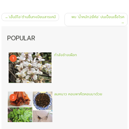
แนะแนว
‘เอ็นจีโอ’ต้านขึ้นทะเบียนสารเคมี
พบ ‘น้ำหมัก2ยี่ห้อ’ ปนเปื้อนเชื้อโรค
เรื่อง
POPULAR
กำลังช้างเผือก
1
ลมหนาว หอบพาหืดหอบมาด้วย
2