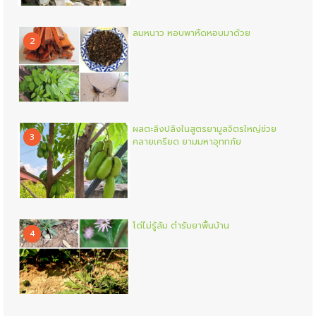
ลมหนาว หอบพาหืดหอบมาด้วย
2
ผลตะลิงปลิงในสูตรยามูลจิตรใหญ่ช่วย
3
คลายเครียด ยามมหาอุทกภัย
โด่ไม่รู้ล้ม ตำรับยาพื้นบ้าน
4