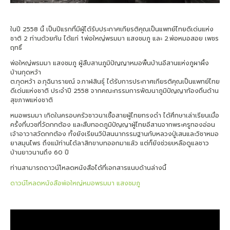
ในปี 2558 นี้ เป็นปีแรกที่มีผู้ได้รับประกาศเกียรติคุณเป็นแพทย์ไทยดีเด่นแห่ง
ชาติ 2 ท่านด้วยกัน ได้แก่ 1.พ่อใหญ่พรมมา แสงชมภู และ 2.พ่อหมอสอย เพชร
ฤทธิ์
พ่อใหญ่พรมมา แสงชมภู ผู้สืบสานภูมิปัญญาหมอพื้นบ้านอีสานแห่งภูผาผึ้ง
บ้านกุดหว้า
ต.กุดหว้า อ.กุฉินารายณ์ จ.กาฬสินธุ์ ได้รับการประกาศเกียรติคุณเป็นแพทย์ไทย
ดีเด่นแห่งชาติ ประจำปี 2558 จากคณะกรรมการพัฒนาภูมิปัญญาท้องถิ่นด้าน
สุขภาพแห่งชาติ
หมอพรมมา เกิดในครอบครัวชาวนาเชื้อสายผู้ไทยทรงดำ ได้ศึกษาเล่าเรียนเมื่อ
ครั้งที่บวชที่วัดกกต้อง และสืบทอดภูมิปัญญาผู้ไทยอีสานจากพระครูทองอ่อน
เจ้าอาวาสวัดกกต้อง ทั้งยังเรียนวิปัสนนากรรมฐานกับหลวงปู่เสนและวิชาหมอ
ยาสมุนไพร ถึงแม้ท่านได้ลาสิกขาบทออกมาแล้ว แต่ก็ยังช่วยเหลือดูแลชาว
บ้านยาวนานถึง 60 ปี
ท่านสามารถดาวน์โหลดหนังสือได้ที่เอกสารแนบด้านล่างนี้
ดาวน์โหลดหนังสือพ่อใหญ่หมอพรมมา แสงชมภู