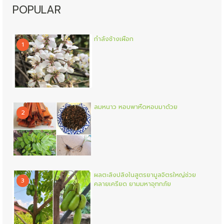
POPULAR
กำลังช้างเผือก
1
ลมหนาว หอบพาหืดหอบมาด้วย
2
ผลตะลิงปลิงในสูตรยามูลจิตรใหญ่ช่วย
3
คลายเครียด ยามมหาอุทกภัย