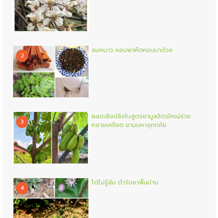
ลมหนาว หอบพาหืดหอบมาด้วย
2
ผลตะลิงปลิงในสูตรยามูลจิตรใหญ่ช่วย
3
คลายเครียด ยามมหาอุทกภัย
โด่ไม่รู้ล้ม ตำรับยาพื้นบ้าน
4