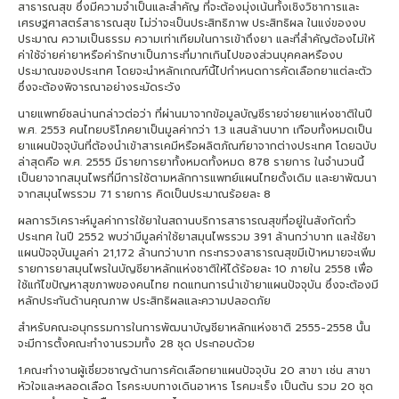
สาธารณสุข ซึ่งมีความจำเป็นและสำคัญ ที่จะต้องมุ่งเน้นทั้งเชิงวิชาการและ
เศรษฐศาสตร์สาธารณสุข ไม่ว่าจะเป็นประสิทธิภาพ ประสิทธิผล ในแง่ของงบ
ประมาณ ความเป็นธรรม ความเท่าเทียมในการเข้าถึงยา และที่สำคัญต้องไม่ให้
ค่าใช้จ่ายค่ายาหรือค่ารักษาเป็นภาระที่มากเกินไปของส่วนบุคคลหรืองบ
ประมาณของประเทศ โดยจะนำหลักเกณฑ์นี้ไปกำหนดการคัดเลือกยาแต่ละตัว
ซึ่งจะต้องพิจารณาอย่างระมัดระวัง
นายแพทย์ชลน่านกล่าวต่อว่า ที่ผ่านมาจากข้อมูลบัญชีรายจ่ายยาแห่งชาติในปี
พ.ศ. 2553 คนไทยบริโภคยาเป็นมูลค่ากว่า 1.3 แสนล้านบาท เกือบทั้งหมดเป็น
ยาแผนปัจจุบันที่ต้องนำเข้าสารเคมีหรือผลิตภัณฑ์ยาจากต่างประเทศ โดยฉบับ
ล่าสุดคือ พ.ศ. 2555 มีรายการยาทั้งหมดทั้งหมด 878 รายการ ในจำนวนนี้
เป็นยาจากสมุนไพรที่มีการใช้ตามหลักการแพทย์แผนไทยดั้งเดิม และยาพัฒนา
จากสมุนไพรรวม 71 รายการ คิดเป็นประมาณร้อยละ 8
ผลการวิเคราะห์มูลค่าการใช้ยาในสถานบริการสาธารณสุขที่อยู่ในสังกัดทั่ว
ประเทศ ในปี 2552 พบว่ามีมูลค่าใช้ยาสมุนไพรรวม 391 ล้านกว่าบาท และใช้ยา
แผนปัจจุบันมูลค่า 21,172 ล้านกว่าบาท กระทรวงสาธารณสุขมีเป้าหมายจะเพิ่ม
รายการยาสมุนไพรในบัญชียาหลักแห่งชาติให้ได้ร้อยละ 10 ภายใน 2558 เพื่อ
ใช้แก้ไขปัญหาสุขภาพของคนไทย ทดแทนการนำเข้ายาแผนปัจจุบัน ซึ่งจะต้องมี
หลักประกันด้านคุณภาพ ประสิทธิผลและความปลอดภัย
สำหรับคณะอนุกรรมการในการพัฒนาบัญชียาหลักแห่งชาติ 2555-2558 นั้น
จะมีการตั้งคณะทำงานรวมทั้ง 28 ชุด ประกอบด้วย
1.คณะทำงานผู้เชี่ยวชาญด้านการคัดเลือกยาแผนปัจจุบัน 20 สาขา เช่น สาขา
หัวใจและหลอดเลือด โรคระบบทางเดินอาหาร โรคมะเร็ง เป็นต้น รวม 20 ชุด