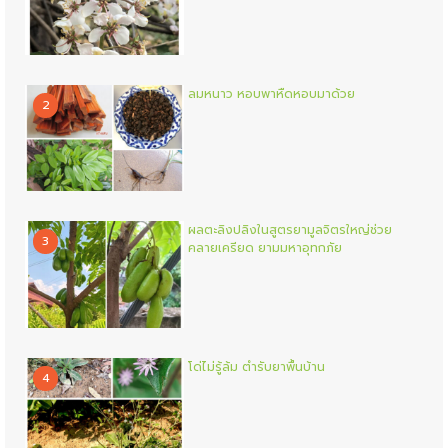
ลมหนาว หอบพาหืดหอบมาด้วย
2
ผลตะลิงปลิงในสูตรยามูลจิตรใหญ่ช่วย
3
คลายเครียด ยามมหาอุทกภัย
โด่ไม่รู้ล้ม ตำรับยาพื้นบ้าน
4