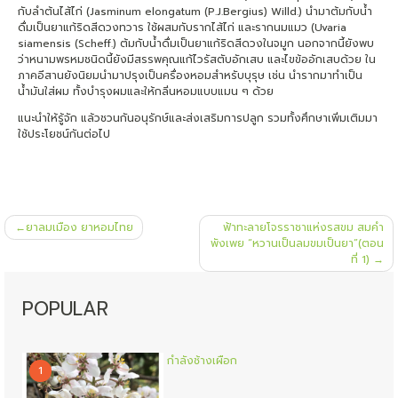
กับลำต้นไส้ไก่ (Jasminum elongatum (P.J.Bergius) Willd.) นำมาต้มกับน้ำ
ดื่มเป็นยาแก้ริดสีดวงทวาร ใช้ผสมกับรากไส้ไก่ และรากนมแมว (Uvaria
siamensis (Scheff.) ต้มกับน้ำดื่มเป็นยาแก้ริดสีดวงในจมูก นอกจากนี้ยังพบ
ว่าหนามพรหมชนิดนี้ยังมีสรรพคุณแก้ไวรัสตับอักเสบ และไขข้ออักเสบด้วย ใน
ภาคอีสานยังนิยมนำมาปรุงเป็นครื่องหอมสำหรับบุรุษ เช่น นำรากมาทำเป็น
น้ำมันใส่ผม ทั้งบำรุงผมและให้กลิ่นหอมแบบแมน ๆ ด้วย
แนะนำให้รู้จัก แล้วชวนกันอนุรักษ์และส่งเสริมการปลูก รวมทั้งศึกษาเพิ่มเติมมา
ใช้ประโยชน์กันต่อไป
แนะแนว
ยาลมเมือง ยาหอมไทย
ฟ้าทะลายโจรราชาแห่งรสขม สมคำ
เรื่อง
พังเพย “หวานเป็นลมขมเป็นยา”(ตอน
ที่ 1)
POPULAR
กำลังช้างเผือก
1