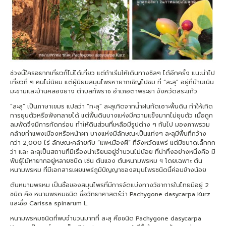
ช่วงนี้ใครอยากเที่ยวก็ไม่ได้เที่ยว แต่ถ้าเริ่มให้เดินทางชิลๆ ได้อีกครั้ง แนะนำไป
เที่ยวที่ ๆ คนไม่นิยม แต่ผู้นิยมสมุนไพรหายากเชิญไปชม ที่ “ละลุ” อยู่ที่บ้านเนิน
มะขามและบ้านคลองยาง ตำบลทัพราช อำเภอตาพระยา จังหวัดสระแก้ว
“ละลุ” เป็นภาษาเขมร แปลว่า “ทะลุ” ละลุเกิดจากน้ำฝนกัดเซาะพื้นดิน ทำให้เกิด
การยุบตัวหรือพังทลายได้ แต่พื้นดินบางแห่งมีความแข็งมากไม่ยุบตัว เมื่อถูก
ลมพัดจึงมีการกัดกร่อน ทำให้ดินส่วนที่เหลือมีรูปต่าง ๆ กันไป มองภาพรวม
คล้ายกำแพงเมืองหรือหน้าผา บางแห่งมีลักษณะเป็นแท่งๆ ละลุมีพื้นที่กว้าง
กว่า 2,000 ไร่ ลักษณะคล้ายกับ “แพะเมืองผี” ที่จังหวัดแพร่ แต่มีขนาดเล็กกก
ว่า และ ละลุเป็นสถานที่มีเรื่องน่าเรียนอยู่จำนวนไม่น้อย ที่น่าทึ่งอย่างหนึ่งคือ มี
พันธุ์ไม้หายากอยู่หลายชนิด เช่น ต้นแจง ต้นหนามพรหม ฯ โดยเฉพาะ ต้น
หนามพรหม ที่มีเอกสารเผยแพร่ภูมิปัญญาของสมุนไพรชนิดนี้ค่อนข้างน้อย
ต้นหนามพรหม เป็นชื่อของสมุนไพรที่มีการจัดแบ่งทางวิชาการในไทยมีอยู่ 2
ชนิด คือ หนามพรหมชนิด ชื่อวิทยาศาสตร์ว่า Pachygone dasycarpa Kurz
และชื่อ Carissa spinarum L.
หนามพรหมชนิดที่พบจำนวนมากที่ ละลุ คือชนิด Pachygone dasycarpa