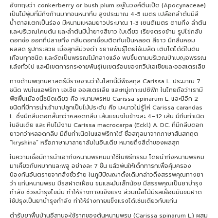
อังกฤษว่า conkerberry or bush plum อยู่ในวงศ์ตีนเป็ด (Apocynaceae)
เป็นไม้พุ่มที่มีกิ่งก้านมากจนหนาทึบ สูงประมาณ 4-5 เมตร เปลือกลำต้นมีสี
น้ำตาลแตกเป็นร่อง มีหนามแหลมยาวประมาณ 1-3 เซนติเมตร ตามกิ่ง ลำต้น
และบริเวณโคนต้น และลำต้นมีน้ำยางสีขาว ใบเดี่ยว เรียงตรงข้าม รูปไข่กลับ
ดอกช่อ ออกที่ปลายกิ่ง กลีบดอกเชื่อมติดกันเป็นหลอด สีขาว มีกลิ่นหอม
ผลสด รูปกระสวย เมื่อสุกสีม่วงดำ ขยายพันธุ์โดยใช้เมล็ด เติบโตได้ดีในดิน
เกือบทุกชนิด และจัดเป็นพรรณไม้กลางแจ้ง พบขึ้นตามบริเวณป่าเบญจพรรณ
แล้งทั่วไป และมีเขตการกระจายพันธุ์ในเขตร้อนของทวีปเอเชียและออสเตรเลีย
ทางด้านพฤกษศาสตร์มีรายงานว่าในโลกนี้มีพืชสกุล Carissa L. ประมาณ 7
ชนิด พบในแอฟริกา เอเชีย ออสเตรเลีย และหมู่เกาะแปซิฟิก ในไทยถือว่าเรามี
พืชพื้นเมืองนี้ชนิดเดียว คือ หนามพรหม Carissa spinarum L. และมีอีก 2
ชนิดที่มีการนำเข้ามาปลูกเป็นไม้ประดับ คือ มะนาวไม่รู้โห่ Carissa carandas
L. ซึ่งมีกลีบดอกสั้นกว่าหลอดกลีบ เส้นแขนงใบข้างละ 4–12 เส้น มีถิ่นกำเนิด
ในอินเดีย และ หีบไม้งาม Carissa macrocarpa (Eckl.) A. DC. ที่มีกลีบดอก
ยาวกว่าหลอดกลีบ มีถิ่นกำเนิดในแอฟริกาใต้ ชื่อสกุลมาจากภาษาสันสกฤต
“kryshina” หรือภาษามาลายาลัมในอินเดีย หมายถึงสีดำของผลสุก
ในความเชื่อมีการนำเอากิ่งหนามพรหมมาใช้ในพิธีกรรม โดยนำกิ่งหนามพรหม
มาเคี้ยวกับหมากและพลู อย่างละ 7 ชิ้น แล้วพ่นให้เด็กทารกเพื่อคุ้มครอง
ป้องกันอันตรายจากสิ่งชั่วร้าย ในภูมิปัญญาดั้งเดิมกล่าวถึงสรรพคุณทางยา
ว่า แก่นหนามพรม มีรสฝาดเฝื่อน ขมและมันเล็กน้อย มีสรรพคุณเป็นยาบำรุง
กำลัง ช่วยบำรุงไขมัน ทำให้ร่างกายแข็งแรง ส่วนเนื้อไม้มีรสเฝื่อนมันขมฝาด
ใช้ปรุงเป็นยาบำรุงกำลัง ทำให้ร่างกายแข็งแรงได้เช่นเดียวกับแก่น
ตำรับยาพื้นบ้านอีสานจะใช้รากของต้นหนามพรม (Carissa spinarum L.) ผสม