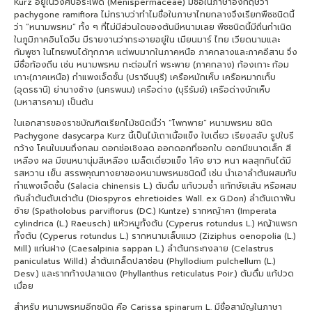
Kurz อยู่ในวงศ์บอระเพ็ด (Menispermaceae) มีชื่อในภาษาอังกฤษว่า
pachygone ramiflora ไม่ทราบว่าทำไมชื่อในภาษาไทยกลางจึงเรียกพืชชนิดนี้
ว่า “หนามพรหม” ทั้ง ๆ ที่ไม่มีส่วนใดของต้นมีหนามเลย พืชชนิดนี้มีถิ่นกำเนิด
ในภูมิภาคอินโดจีน มีรายงานว่ากระจายอยู่ใน เมียนมาร์ ไทย เวียดนามและ
กัมพูชา ในไทยพบได้ทุกภาค แต่พบมากในภาคหนือ ภาคกลางและภาคอีสาน จึง
มีชื่อท้องถิ่น เช่น หนามพรหม กะต่อมไก่ พระพาย (ภาคกลาง) ก้องเกาะ ก้อม
เกาะ(ภาคเหนือ) กำแพงเจ็ดชั้น (ปราจีนบุรี) เครือหมักเห็บ เครือหมากเก็บ
(อุดรธานี) ย่านางช้าง (นครพนม) เครือด่าง (บุรีรัมย์) เครือด่างบักเห็บ
(มหาสารคาม) เป็นต้น
ในเอกสารของราชบัณฑิตเรียกไม้ชนิดนี้ว่า “โพกพาย” หนามพรหม ชนิด
Pachygone dasycarpa Kurz นี้เป็นไม้เถาเนื้อแข็ง ใบเดี่ยว เรียงสลับ รูปใบรี
กว้าง โคนใบมนถึงกลม ดอกช่อเชิงลด ออกดอกที่ซอกใบ ดอกมีขนาดเล็ก สี
เหลือง ผล มีขนหนานุ่มสีเหลือง เมล็ดเดี่ยวแข็ง โค้ง ยาว หนา ผลสุกกินได้มี
รสหวาน เย็น สรรพคุณทางยาของหนามพรหมชนิดนี้ เช่น นำเอาลำต้นผสมกับ
กำแพงเจ็ดชั้น (Salacia chinensis L.) ต้มดื่ม แก้บวมช้ำ แก้กษัยเส้น หรือผสม
กับลำต้นตับเต่าต้น (Diospyros ehretioides Wall. ex G.Don) ลำตันเถาพัน
ซ้าย (Spatholobus parviflorus (DC.) Kuntze) รากหญ้าคา (Imperata
cylindrica (L.) Raeusch.) แห้วหมูทั้งต้น (Cyperus rotundus L.) หญ้าแพรก
ทั้งต้น (Cyperus rotundus L.) รากหนามเล็บแมว (Ziziphus oenopolia (L.)
Mill.) แก่นฝาง (Caesalpinia sappan L.) ลำต้นกระทงลาย (Celastrus
paniculatus Willd.) ลำต้นเกล็ดปลาช่อน (Phyllodium pulchellum (L.)
Desv.) และรากก้างปลาแดง (Phyllanthus reticulatus Poir.) ต้มดื่ม แก้ปวด
เมื่อย
สำหรับ หนามพรหมอีกชนิด คือ Carissa spinarum L. มีชื่อสามัญในภาษา