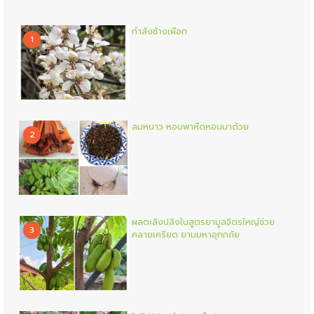
กำลังช้างเผือก
1
ลมหนาว หอบพาหืดหอบมาด้วย
2
ผลตะลิงปลิงในสูตรยามูลจิตรใหญ่ช่วย
3
คลายเครียด ยามมหาอุทกภัย