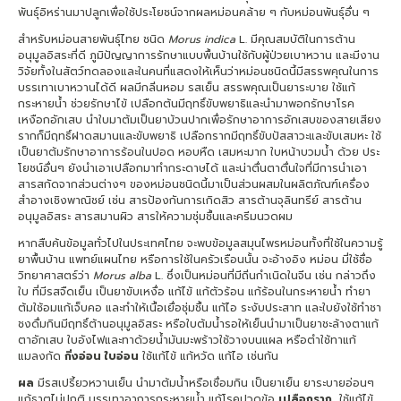
พันธุ์อิหร่านมาปลูกเพื่อใช้ประโยชน์จากผลหม่อนคล้าย ๆ กับหม่อนพันธุ์อื่น ๆ
สำหรับหม่อนสายพันธุ์ไทย ชนิด
Morus indica
L. มีคุณสมบัติในการต้าน
อนุมูลอิสระที่ดี ภูมิปัญญาการรักษาแบบพื้นบ้านใช้กับผู้ป่วยเบาหวาน และมีงาน
วิจัยทั้งในสัตว์ทดลองและในคนที่แสดงให้เห็นว่าหม่อนชนิดนี้มีสรรพคุณในการ
บรรเทาเบาหวานได้ดี ผลมีกลิ่นหอม รสเย็น สรรพคุณเป็นยาระบาย ใช้แก้
กระหายน้ำ ช่วยรักษาไข้ เปลือกต้นมีฤทธิ์ขับพยาธิและนำมาพอกรักษาโรค
เหงือกอักเสบ นำใบมาต้มเป็นยาบ้วนปากเพื่อรักษาอาการอักเสบของสายเสียง
รากก็มีฤทธิ์ฝาดสมานและขับพยาธิ เปลือกรากมีฤทธิ์ขับปัสสาวะและขับเสมหะ ใช้
เป็นยาต้มรักษาอาการร้อนในปอด หอบหืด เสมหะมาก ใบหน้าบวมน้ำ ด้วย ประ
โยชน์อื่นๆ ยังนำเอาเปลือกมาทำกระดาษได้ และน่าตื่นตาตื่นใจที่มีการนำเอา
สารสกัดจากส่วนต่างๆ ของหม่อนชนิดนี้มาเป็นส่วนผสมในผลิตภัณฑ์เครื่อง
สำอางเชิงพาณิชย์ เช่น สารป้องกันการเกิดสิว สารต้านจุลินทรีย์ สารต้าน
อนุมูลอิสระ สารสมานผิว สารให้ความชุ่มชื้นและครีมนวดผม
หากสืบค้นข้อมูลทั่วไปในประเทศไทย จะพบข้อมูลสมุนไพรหม่อนทั้งที่ใช้ในความรู้
ยาพื้นบ้าน แพทย์แผนไทย หรือการใช้ในครัวเรือนนั้น จะอ้างอิง หม่อน มี่ใช้ชื่อ
วิทยาศาสตร์ว่า
Morus alba
L. ซึ่งเป็นหม่อนที่มีถิ่นกำเนิดในจีน เช่น กล่าวถึง
ใบ ที่มีรสจืดเย็น เป็นยาขับเหงื่อ แก้ไข้ แก้ตัวร้อน แก้ร้อนในกระหายน้ำ ทำยา
ต้มใช้อมแก้เจ็บคอ และทำให้เนื้อเยื่อชุ่มชื้น แก้ไอ ระงับประสาท และใบยังใช้ทำชา
ชงดื่มกินมีฤทธิ์ต้านอนุมูลอิสระ หรือใบต้มน้ำรอให้เย็นนำมาเป็นยาชะล้างตาแก้
ตาอักเสบ ใบอังไฟและทาด้วยน้ำมันมะพร้าวใช้วางบนแผล หรือตำใช้ทาแก้
แมลงกัด
กิ่งอ่อน ใบอ่อน
ใช้แก้ไข้ แก้หวัด แก้ไอ เช่นกัน
ผล
มีรสเปรี้ยวหวานเย็น นำมาต้มน้ำหรือเชื่อมกิน เป็นยาเย็น ยาระบายอ่อนๆ
แก้ธาตุไม่ปกติ บรรเทาอาการกระหายน้ำ แก้โรคปวดข้อ
เปลือกราก
ใช้แก้ไข้