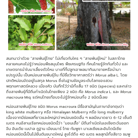
สนทนาว่าด้วย “สายพันธุ์ไทย” ไม่เกี่ยวกับใคร ๆ “สายพันธุ์ใหม่” ในสภาไทย
หลายคนคงไม่รู้ว่าหม่อนพืชสมุนไพร พืชเศรษฐกิจ ที่คนไทยรู้จักกันทั่วไป และ
เกษตรกรนำใบมาเลี้ยงตัวไหม บางที่ก็ปลูกเอาผลมากินมาขายหรือนำมา
แปรรูปนั้น เป็นหม่อนสายพันธุ์จีน ที่มีชื่อวิทยาศาสตร์ว่า
Morus alba
L. โดย
ปกติหม่อนจัดอยู่ในสกุล Morus ซึ่งในฐานข้อมูลระดับโลกของสวน
พฤกษศาสตร์หลวง เมืองคิว บันทึกไว้ว่ามีทั้งสิ้น 17 ชนิด (species) และกล่าว
ถึงสายพันธุ์ที่มีถิ่นกำเนิดในไทยเพียง 2 ชนิด คือ
Morus indica
L. และ
Morus
macroura
Miq. แต่คนไทยเกือบจะไม่รู้จักหม่อนทั้ง 2 ชนิดนี้เลย
หม่อนสายพันธุ์ไทย ชนิด Morus macroura มีชื่อสามัญในภาษาอังกฤษว่า
king white mulberry หรือ Himalayan Mulberry หรือ long mulberry
เนื่องจากมีช่อผลที่ยาวและใหญ่กว่าหม่อนชนิดอื่น ๆ ผลมีขนาดยาว 6-12 เซ็นติ
เมตร คนอีสานเรียกหม่อนชนิดนี้ว่า “มอนเฮื้อ” มีถิ่นกำเนิดในเอเชียตะวันออก
จีน อินเดีย เนปาล ภูฐาน เมียนมาร์ ไทย กัมพูชา มาเลเซียและอินโดนีเซีย
หม่อนชนิดนี้เป็นไม้ยืนต้นขนาดใหญ่ สูงได้ถึง 40 เมตร ผลสุกมีทั้งสีขาว ชมพู