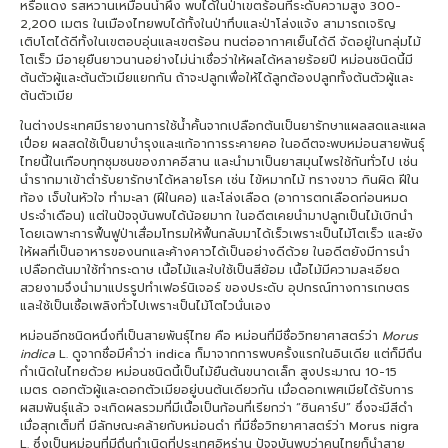
หรือแดง รสหวานเหมือนน้ำผึ้ง พบได้ในป่าเขตร้อนที่ระดับความสูง 300-
2,200 เมตร ในเมืองไทยพบได้ทั้งในป่าทึบและป่าโล่งแจ้ง สามารถเจริญ
เติบโตได้ดีทั้งในเขตอบอุ่นและเขตร้อน ทนต่ออากาศเย็นได้ดี จัดอยู่ในกลุ่มไม้
โตเร็ว มีอายุยืนยาวนานอย่างไม่น่าเชื่อว่าให้ผลได้หลายร้อยปี หม่อนชนิดนี้มี
ต้นตัวผู้และต้นตัวเมียแยกกัน ถ้าจะปลูกเพื่อให้ได้ลูกต้องปลูกทั้งต้นตัวผู้และ
ต้นตัวเมีย
ในต่างประเทศมีรายงานการใช้น้ำคั้นจากเปลือกต้นเป็นยารักษาแผลสดและแผล
เปื่อย ผลสดใช้เป็นยาบำรุงและแก้อาการระคายคอ ในอดีตจะพบหม่อนสายพันธุ์
ไทยนี้ในเกือบทุกชุมชนของภาคอีสาน และนำมาเป็นยาสมุนไพรใช้กันทั่วไป เช่น
นำรากมาเข้าตำรับยารักษาได้หลายโรค เช่น ไข้หมากไม้ ทรางขาว กินผิด ฝีใน
ท้อง เจ็บในหัวใจ ทำมะลา (ฝีในคอ) และโล่งเลือด (อาการตกเลือดก่อนหมด
ประจำเดือน) แต่ในปัจจุบันพบได้น้อยมาก ในอดีตเคยนำมาปลูกเป็นไม้เบิกนำ
โดยเฉพาะการฟื้นฟูป่าเสื่อมโทรมให้ฟื้นกลับมาได้เร็วเพราะเป็นไม้โตเร็ว และยัง
ให้ผลที่เป็นอาหารของนกและค้างคาวได้เป็นอย่างดีด้วย ในอดีตยังมีการนำ
เปลือกต้นมาใช้ทำกระดาษ เนื้อไม้และใบใช้เป็นสีย้อม เนื้อไม้มีความละเอียด
สวยงามจึงนำมาแปรรูปทำเฟอร์นิเจอร์ ของประดับ อุปกรณ์ทางการเกษตร
และใช้เป็นเชื้อเพลิงทั่วไปเพราะเป็นไม้โตไวนั่นเอง
หม่อนอีกชนิดหนึ่งที่เป็นสายพันธุ์ไทย คือ หม่อนที่มีชื่อวิทยาศาสตร์ว่า
Morus
indica
L. ดูจากชื่อมีคำว่า indica ก็มาจากการพบครั้งแรกในอินเดีย แต่ก็มีถิ่น
กำเนิดในไทยด้วย หม่อนชนิดนี้เป็นไม้ยืนต้นขนาดเล็ก สูงประมาณ 10-15
เมตร ดอกตัวผู้และดอกตัวเมียอยู่บนต้นเดียวกัน เมื่อดอกเพศเมียได้รับการ
ผสมพันธุ์แล้ว จะเกิดผลรวมที่มีเนื้อเป็นก้อนที่เรียกว่า “ซินคาร์ป” ซึ่งจะมีสีดำ
เมื่อสุกเต็มที่ มีลักษณะคล้ายกับหม่อนดำ ที่มีชื่อวิทยาศาสตร์ว่า Morus nigra
L. ซึ่งเป็นหม่อนที่มีถิ่นกำเนิดที่ประเทศอิหร่าน ปัจจุบันพบว่าคนไทยก็นำสาย