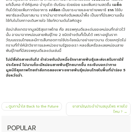
แก้เจ็บคอ ทำให้ชุ่มคอ บำรุงไต ดับร้อน ช่วยย่อย และเพิ่มความสดชื่น
เมล็ด
กินได้ช่วยเพิ่มกากใยอาหาร
เปลือก
เป็นยาระบายและยาถ่ายพยาธิ
ราก
ใช้ขับ
พยาธิและเป็นยาสมาน รากนำมาตากแห้งต้มผสมน้ำผึ้ง เป็นยาที่มีรสหวานเย็น
ใช้กับในโรคทางเดินหายใจ ใช้แก้ความดันโลหิตสูง
ข้อน่าสังเกตจากมูลนิธิสุขภาพไทย คือ สรรพคุณดีและเด่นของหม่อนที่กล่าวไว้
นั้น อาจมาจากหม่อนสายพันธุ์ไทย 2 ชนิดข้างต้นก็เป็นได้ เพราะอยู่ในราก
วัฒนธรรมไทยและมีการสืบทอดการใช้ประโยชน์มาอย่างยาวนาน ด้วยเหตุใดไม่
ทราบที่ทำให้นักวิชาการและหน่วยงานรัฐของเรา หลงลืมหรือละเลยหม่อนสาย
พันธุ์ไทยที่มีสรรพคุณดีและเด่นเช่นนี้
ไม่มีสิ่งใดสายเกินไป ถ้าช่วยกันนับหนึ่งรักษาสายพันธุ์และส่งเสริมการใช้
ประโยชน์ ไม่นานก็จะมีหม่อนสายพันธุ์ไทยมากขึ้น กระซิบบอกว่าทาง
มูลนิธิสุขภาพไทยกำลังทดลองเพาะขยายพันธุ์หม่อนไทยในพื้นที่นำร่อง 5
จังหวัดจ้า.
แนะแนว
ตูมกาน้ำใส Back to the Future
ยาสามัญประจำบ้านสมุนไพร หายไป
เรื่อง
ไหน ?
POPULAR