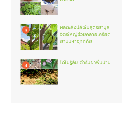
ผลตะลิงปลิงในสูตรยามูล
3
จิตรใหญ่ช่วยคลายเครียด
ยามมหาอุทกภัย
โด่ไม่รู้ล้ม ตำรับยาพื้นบ้าน
4