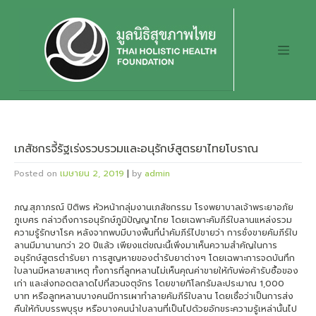
Skip
to
content
เภสัชกรจี้รัฐเร่งรวบรวมและอนุรักษ์สูตรยาไทยโบราณ
Posted on
เมษายน 2, 2019
|
by
admin
ภญ.สุภาภรณ์ ปิติพร หัวหน้ากลุ่มงานเภสัชกรรม โรงพยาบาลเจ้าพระยาอภัย
ภูเบศร กล่าวถึงการอนุรักษ์ภูมิปัญญาไทย โดยเฉพาะคัมภีร์ใบลานแหล่งรวม
ความรู้รักษาโรค หลังจากพบมีบางพื้นที่นำคัมภีร์ไปขายว่า การชั่งขายคัมภีร์ใบ
ลานมีมานานกว่า 20 ปีแล้ว เพียงแต่ขณะนี้เพิ่งมาเห็นความสำคัญในการ
อนุรักษ์สูตรตำรับยา การสูญหายของตำรับยาต่างๆ โดยเฉพาะการจดบันทึก
ใบลานมีหลายสาเหตุ ทั้งการที่ลูกหลานไม่เห็นคุณค่าขายให้กับพ่อค้ารับซื้อของ
เก่า และส่งทอดตลาดไปที่สวนจตุจักร โดยขายกิโลกรัมละประมาณ 1,000
บาท หรือลูกหลานบางคนมีการเผาทำลายคัมภีร์ใบลาน โดยเชื่อว่าเป็นการส่ง
คืนให้กับบรรพบุรุษ หรือบางคนนำใบลานที่เป็นไปด้วยอักขระความรู้เหล่านั้นไป