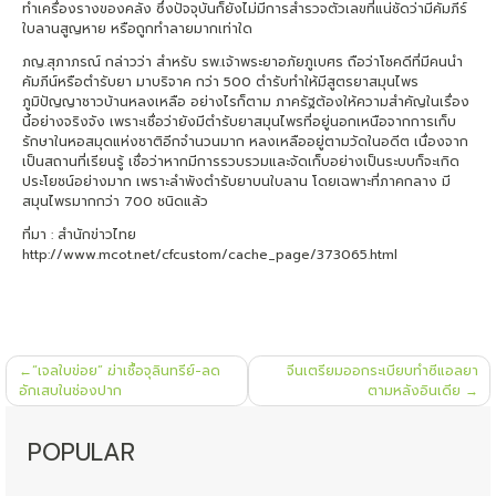
ทำเครื่องรางของคลัง ซึ่งปัจจุบันก็ยังไม่มีการสำรวจตัวเลขที่แน่ชัดว่ามีคัมภีร์
ใบลานสูญหาย หรือถูกทำลายมากเท่าใด
ภญ.สุภาภรณ์ กล่าวว่า สำหรับ รพ.เจ้าพระยาอภัยภูเบศร ถือว่าโชคดีที่มีคนนำ
คัมภีน์หรือตำรับยา มาบริจาค กว่า 500 ตำรับทำให้มีสูตรยาสมุนไพร
ภูมิปัญญาชาวบ้านหลงเหลือ อย่างไรก็ตาม ภาครัฐต้องให้ความสำคัญในเรื่อง
นี้อย่างจริงจัง เพราะเชื่อว่ายังมีตำรับยาสมุนไพรที่อยู่นอกเหนือจากการเก็บ
รักษาในหอสมุดแห่งชาติอีกจำนวนมาก หลงเหลืออยู่ตามวัดในอดีต เนื่องจาก
เป็นสถานที่เรียนรู้ เชื่อว่าหากมีการรวบรวมและจัดเก็บอย่างเป็นระบบก็จะเกิด
ประโยชน์อย่างมาก เพราะลำพังตำรับยาบนใบลาน โดยเฉพาะที่ภาคกลาง มี
สมุนไพรมากกว่า 700 ชนิดแล้ว
ที่มา : สำนักข่าวไทย
http://www.mcot.net/cfcustom/cache_page/373065.html
แนะแนว
“เจลใบข่อย” ฆ่าเชื้อจุลินทรีย์-ลด
จีนเตรียมออกระเบียบทำซีแอลยา
เรื่อง
อักเสบในช่องปาก
ตามหลังอินเดีย
POPULAR