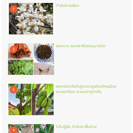
กำลังช้างเผือก
1
ลมหนาว หอบพาหืดหอบมาด้วย
2
ผลตะลิงปลิงในสูตรยามูลจิตรใหญ่ช่วย
3
คลายเครียด ยามมหาอุทกภัย
โด่ไม่รู้ล้ม ตำรับยาพื้นบ้าน
4