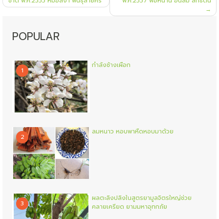
เรื่อง
ชาติ พ.ศ.2555 หมอสง่า พันธุ์สายศรี
พ.ศ.2557 พ่อหนาน อินสม สิทธิตัน
POPULAR
กำลังช้างเผือก
1
ลมหนาว หอบพาหืดหอบมาด้วย
2
ผลตะลิงปลิงในสูตรยามูลจิตรใหญ่ช่วย
3
คลายเครียด ยามมหาอุทกภัย