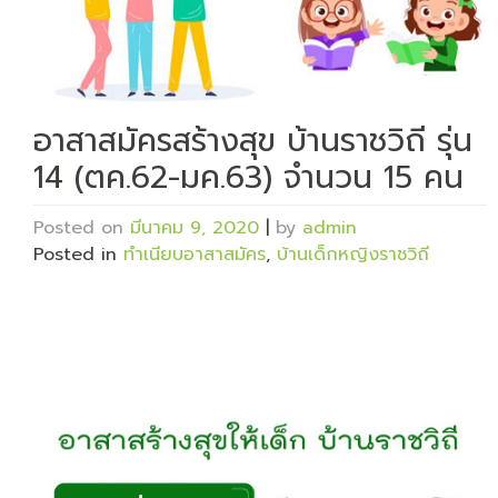
อาสาสมัครสร้างสุข บ้านราชวิถี รุ่น
14 (ตค.62-มค.63) จำนวน 15 คน
Posted on
มีนาคม 9, 2020
|
by
admin
Posted in
ทำเนียบอาสาสมัคร
,
บ้านเด็กหญิงราชวิถี