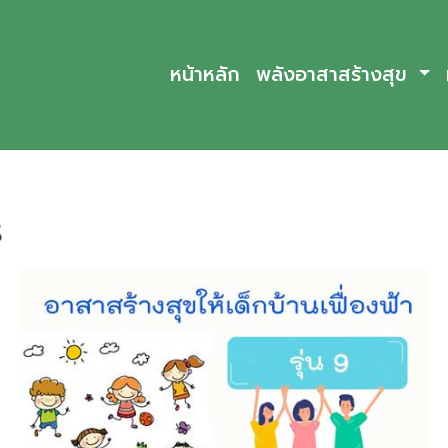
หน้าหลัก
พลังอาสาสร้างสุข
ร