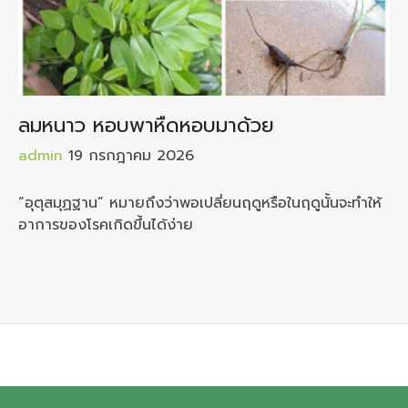
ลมหนาว หอบพาหืดหอบมาด้วย
admin
19 กรกฎาคม 2026
“อุตุสมุฏฐาน” หมายถึงว่าพอเปลี่ยนฤดูหรือในฤดูนั้นจะทำให้
อาการของโรคเกิดขึ้นได้ง่าย