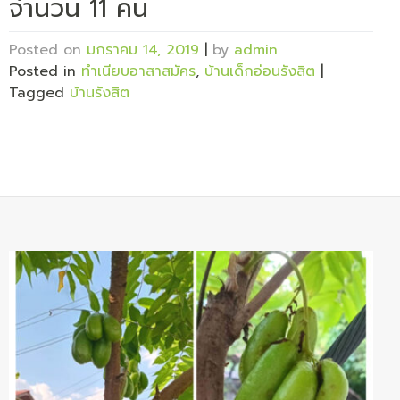
จำนวน 11 คน
Posted on
มกราคม 14, 2019
|
by
admin
Posted in
ทำเนียบอาสาสมัคร
,
บ้านเด็กอ่อนรังสิต
|
Tagged
บ้านรังสิต