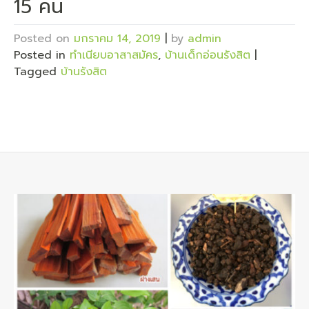
15 คน
Posted on
มกราคม 14, 2019
|
by
admin
Posted in
ทำเนียบอาสาสมัคร
,
บ้านเด็กอ่อนรังสิต
|
Tagged
บ้านรังสิต