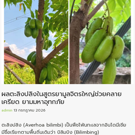
ผลตะลิงปลิงในสูตรยามูลจิตรใหญ่ช่วยคลาย
เครียด ยามมหาอุทกภัย
admin
13 กรกฎาคม 2026
ตะลิงปลิง (Averhoa bilimbi) เป็นพืชโพ้นทะเลจากอินโดนีเซีย
มีชื่อเรียกตามพื้นถิ่นเดิมว่า บิลิมบิง (Bilimbing)