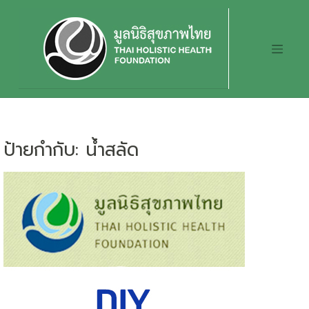
Skip
to
content
ป้ายกำกับ:
น้ำสลัด