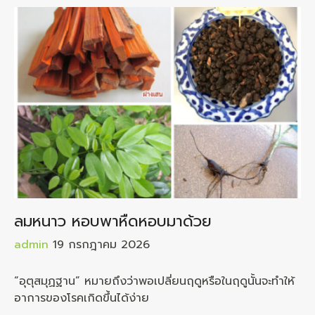
ลมหนาว หอบพาหืดหอบมาด้วย
admin
19 กรกฎาคม 2026
“อุตุสมุฏฐาน” หมายถึงว่าพอเปลี่ยนฤดูหรือในฤดูนั้นจะทำให้
อาการของโรคเกิดขึ้นได้ง่าย