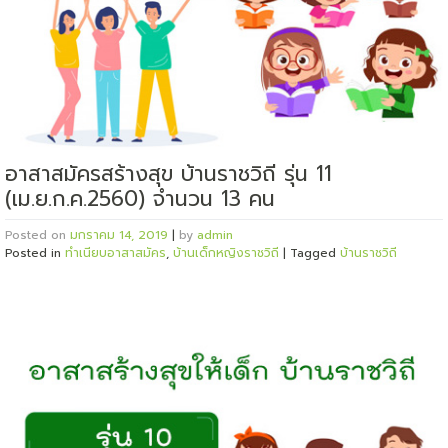
อาสาสมัครสร้างสุข บ้านราชวิถี รุ่น 11
(เม.ย.ก.ค.2560) จำนวน 13 คน
Posted on
มกราคม 14, 2019
|
by
admin
Posted in
ทำเนียบอาสาสมัคร
,
บ้านเด็กหญิงราชวิถี
|
Tagged
บ้านราชวิถี