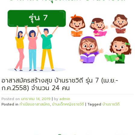
อาสาสมัครสร้างสุข บ้านราชวิถี รุ่น 7 (เม.ย.-
ก.ค.2558) จำนวน 24 คน
Posted on
มกราคม 14, 2019
|
by
admin
Posted in
ทำเนียบอาสาสมัคร
,
บ้านเด็กหญิงราชวิถี
|
Tagged
บ้านราชวิถี