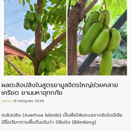
ผลตะลิงปลิงในสูตรยามูลจิตรใหญ่ช่วยคลาย
เครียด ยามมหาอุทกภัย
admin
13 กรกฎาคม 2026
ตะลิงปลิง (Averhoa bilimbi) เป็นพืชโพ้นทะเลจากอินโดนีเซีย
มีชื่อเรียกตามพื้นถิ่นเดิมว่า บิลิมบิง (Bilimbing)