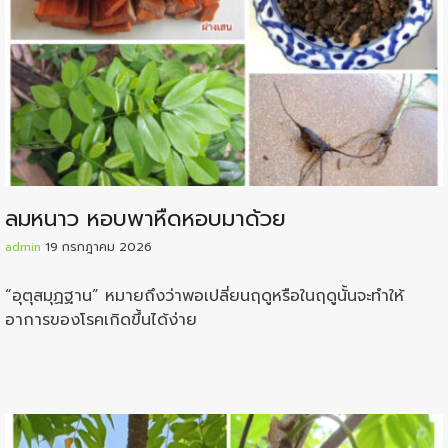
ลมหนาว หอบพาหืดหอบมาด้วย
admin
19 กรกฎาคม 2026
“อุตุสมุฏฐาน” หมายถึงว่าพอเปลี่ยนฤดูหรือในฤดูนั้นจะทำให้
อาการของโรคเกิดขึ้นได้ง่าย