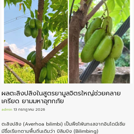
ผลตะลิงปลิงในสูตรยามูลจิตรใหญ่ช่วยคลาย
เครียด ยามมหาอุทกภัย
admin
13 กรกฎาคม 2026
ตะลิงปลิง (Averhoa bilimbi) เป็นพืชโพ้นทะเลจากอินโดนีเซีย
มีชื่อเรียกตามพื้นถิ่นเดิมว่า บิลิมบิง (Bilimbing)