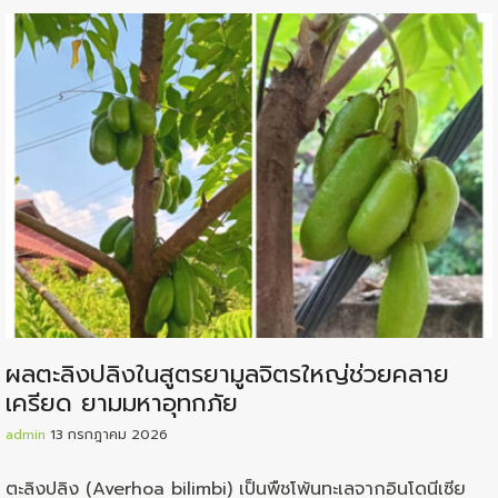
ผลตะลิงปลิงในสูตรยามูลจิตรใหญ่ช่วยคลาย
เครียด ยามมหาอุทกภัย
admin
13 กรกฎาคม 2026
ตะลิงปลิง (Averhoa bilimbi) เป็นพืชโพ้นทะเลจากอินโดนีเซีย