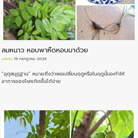
ลมหนาว หอบพาหืดหอบมาด้วย
admin
19 กรกฎาคม 2026
“อุตุสมุฏฐาน” หมายถึงว่าพอเปลี่ยนฤดูหรือในฤดูนั้นจะทำให้
อาการของโรคเกิดขึ้นได้ง่าย