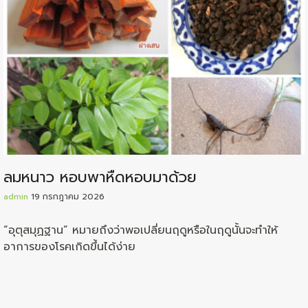
ลมหนาว หอบพาหืดหอบมาด้วย
admin
19 กรกฎาคม 2026
“อุตุสมุฏฐาน” หมายถึงว่าพอเปลี่ยนฤดูหรือในฤดูนั้นจะทำให้
อาการของโรคเกิดขึ้นได้ง่าย