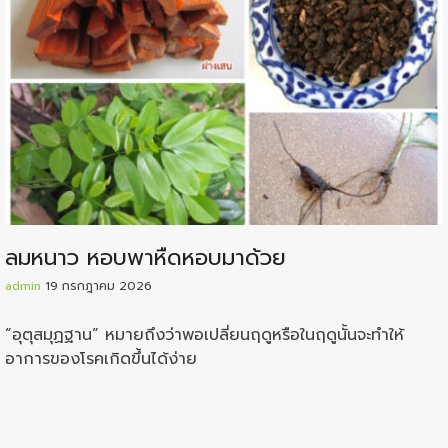
ลมหนาว หอบพาหืดหอบมาด้วย
admin
19 กรกฎาคม 2026
“อุตุสมุฏฐาน” หมายถึงว่าพอเปลี่ยนฤดูหรือในฤดูนั้นจะทำให้
อาการของโรคเกิดขึ้นได้ง่าย