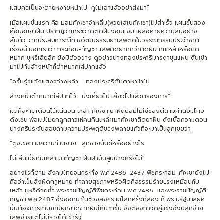
แสบคอเป็นจะตายหงายหน้าไป กูไม่เอาแล้วอย่าส่งมา”
เมื่อแผนขั้นแรก คือ มอมกัญชาจ้าหลิ่ม(พวยใส่ใบกัญชา)ไม่สำเร็จ แผนขั้นสอง
คือมอมยาฝิ่น ปรากฏว่าเถรขวาดติดฝิ่นงอมแงม เผลอคายความลับอย่าง
ลืมตัว จากประสบการณ์ทางวัฒนธรรมยาเสพติดในวรรณกรรมประจำชาติ
เรื่องนี้ บอกเราว่า กระท่อม-กัญชา เสพติดยากกว่าติดฝิ่น กินเหล้าหรือติด
หมาก บุหรี่เสียอีก ยังมีตัวอย่าง ดูอย่างนางทองประศรีมารดาขุนแผน ตื่นเช้า
มาไม่ทันล้างหน้าก็ตำหมากใส่ปากแล้ว
“ครั้นรุ่งแจ้งแสงสว่างหล้า ทองประศรีตื่นตาหาช้าไม่
ล้างหน้าตำหมากใส่ปากไว้ นั่งเคี้ยวไป เคี้ยวไปแล้วตรองการ”
แต่ก็สะกิดเตือนไว้แน่นอน เหล้า กัญชา ยาฝิ่นย่อมไม่ใช่ของดีตามค่านิยมไทย
ดังเช่น พ่อแม่ไม่ยกลูกสาวให้คนกินเหล้าเมากัญชาติดยาฝิ่น ดังเนื้อความตอน
นางศรีประจันสอบถามความประพฤติของพลายแก้วที่จะมาเป็นลูกเขยว่า
“ตูจะขอถามความท่านยาย ลูกชายนั้นดีหรืออย่างไร
ไม่เล่นเบี้ยกินเหล้าเมากัญชา ฝิ่นฝามันสูบบ้างหรือไม่”
อย่างไรก็ตาม สังคมไทยจนกระทั่ง พ.ศ.2486-2487 พืชกระท่อม-กัญชายังไม่
ถือว่าเป็นสิ่งผิดกฎหมาย ทำลายสุขภาพหรือผิดศีลธรรมร้ายแรงเหมือนกับ
เหล้า บุหรี่ด้วยซ้ำ พระราชบัญญัติพืชกระท่อม พ.ศ.2486 และพระราชบัญญัติ
กัญชา พ.ศ.2487 ซึ่งออกมาในช่วงสงครามโลกครั้งที่สอง ก็เพราะรัฐบาลยุค
นั้นต้องการเก็บภาษีผูกขาดจากฝิ่นให้มากขึ้น จึงต้องกำจัดคู่แข่งซึ่งปลูกง่าย
เสพง่ายแต่ไม่มีรายได้เข้ารัฐ