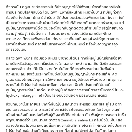
ถึงกระนั้น กฎหมายทั้งสองฉบับก็ยังอนุญาตให้ใช้พืชสมุนไพรทั้งสองชนิดใน
การประกอบโรคศิลปได้ โดยเฉพาะ แพทย์แผนไทย หมอพื้นบ้าน ที่มีอยู่ทั่วทุก
ท้องถิ่นทั้งประเทศไทย มีตำรับยาดีที่ประกอบด้วยส่วนพืชกระท่อม กัญชา ทั้งที่
เป็นยาตำราหลวงและพื้นบ้านนับร้อยตำรับที่สืบทอดกันมาหลายชั่วอายุคน แต่
ภูมิปัญญาการแพทย์ดั้งเดิมของไทยกลับถูกตัดตอนทำหมันโดยรัฐไทยที่ขาด
ความรู้ หรือรู้เท่าไม่ถึงการ โดยตราพระราชบัญญัติยาเสพติดให้โทษ
พ.ศ.2522 ตีตรวนพืชกระท่อม กัญชา จากที่เคยเป็นสมุนไพรให้คุณทางการ
แพทย์อย่างอนันต์ กลายเป็นยาเสพติดให้โทษมหันต์ หรือพืชอาชญากรอุจ
ฉกรรจ์ไปเลย
กล่าวเฉพาะพืชกระท่อมเอง สหประชาชาติมิได้ประกาศให้อยู่ในบัญชีรายชื่อยา
เสพติดหรือวัตถุออกฤทธิ์แต่อย่างใด นอกจากพม่า มาเลเซีย นิวซีแลนด์และ
ออสเตรเลียแล้ว ก็ไม่มีประเทศไหนในโลกที่ตีตราพืชกระท่อมเป็นพืชผิด
กฎหมายเลย ยกเว้นประเทศไทยซึ่งเป็นถิ่นภูมิปัญญาพืชกระท่อมแท้ๆ คิด
ดูเถอะเมืองไทยมีข้อมูลการใช้พืชกระท่อมตามภูมิปัญญาพื้นบ้านมากที่สุด แต่
เรากลับไม่ได้รับประโยชน์จากพืชกระท่อมเลย ผิดกับประเทศที่ไม่เคยมี
ภูมิปัญญากระท่อมในอดีต อย่างญี่ปุ่นก็ยังชิงจดสิทธิบัตรสารไมตร้าจีนีน(7-
hydroxy mitragynine) เป็นยาระงับปวดน้องๆ มอร์ฟีนเลยทีเดียว
ส่วนกัญชานั้นหลายประเทศทั้งในญี่ปุ่น แคนาดา สหรัฐอเมริกาและยุโรป อาทิ
เช่น เนเธอร์แลนด์ สามารถเข้าถึงการใช้ประโยชน์ของกัญชาในเชิงรุก ขณะที่
เมืองไทยซึ่งเป็นแหล่งต้นพันธุ์กัญชาที่ดีที่สุดในโลก คือ พันธุ์หางกระรอก ในชื่อ
พฤกษศาสตร์ว่า แคนนาบิส ซาติว่า(Cannabis sativa L.) กลับยังไม่เห็นแสง
สว่างปลายอุโมงค์ว่าจะปลดล็อคกัญชาไปในทิศทางใด ที่ทำให้คนไทยทั้งประเทศ
ได้รับประโยชน์อย่างทั่วถึงและราคาถูกที่สุดโดยไม่ตกไปอยู่ในมือกลุ่มทุน