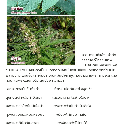
ความตอนที่แล้ว เล่าถึง
วรรณคดีไทยขุนช้าง
ขุนแผนตอนพลายชุมพล
จับเสน่ห์ โดยปลอมตัวเป็นแขกชวากับจหมื่นศรีไปล่อจับเถรขวาดที่ทำเสน่ห์
พลายงาม แผนขั้นแรกคือประเคนหม้อตุ้งก่าจุดกัญชาถวายพระ กะมอมกัญชา
ก่อน แต่พระแสบคอไม่เล่นด้วย ความว่า
“สองแขกขยับจับตุ้งก่า จ้าหลิ่มยัดกัญชาไฟจุดเข้า
สูบคนละจ้าหลิ่มทำยิ้มเมา เถรเฒ่าว่าอะไรข้างในดัง
สองแขกว่าข้างในนั้นใส่น้ำ เถรขวาดว่ามันทำเป็นอีฉัง
กูจะขอลองรสหมดหรือยัง หยิบไฟเก้กังมาทันใด
สองแขกก็ยัดกัญชาส่ง เถรชักคอก่งไม่ทนได้