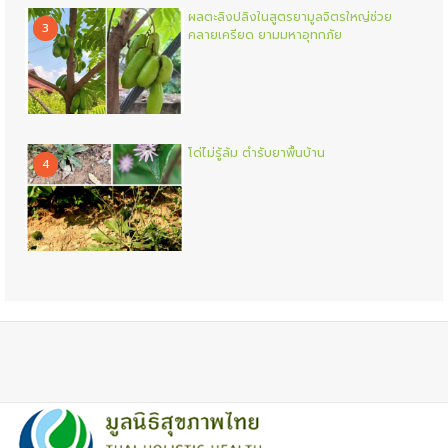
ผลตะลิงปลิงในสูตรยามูลจิตรใหญ่ช่วย
3
คลายเครียด ยามมหาอุทกภัย
โด่ไม่รู้ล้ม ตำรับยาพื้นบ้าน
4