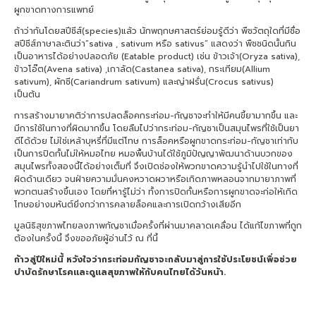
ผูกขาดทางการแพทย์
ถ้าว่ากันโดยสปีชีส์(species)แล้ว นักพฤกษศาสตร์ย่อมรู้ดีว่า พืชวัตถุใดที่มีชื่อ
สปีชีส์ภาษาละตินว่า”sativa , sativum หรือ sativus” แสดงว่า พืชชนิดนั้นกิน
เป็นอาหารได้อย่างปลอดภัย (Eatable product) เช่น ข้าวเจ้า(Oryza sativa),
ข้าวโอ๊ต(Avena sativa) ,เกาลัด(Castanea sativa), กระเทียม(Allium
sativum), ผักชี(Cariandrum sativum) และญ่าฝรั่น(Crocus sativus)
เป็นต้น
การสร้างมายาคติว่าการปลดล็อคกระท่อม-กัญชาจะทำให้มีคนขี้ยามากขึ้น และ
มีการใช้ในทางที่ผิดมากขึ้น โดยลืมไปว่ากระท่อม-กัญชาเป็นสมุนไพรที่ใช้เป็นยา
ดีได้ด้วย ไม่ใช่เหล้าบุหรี่ที่มีแต่โทษ การล็อคหรือผูกขาดกระท่อม-กัญชาเท่ากับ
เป็นการปิดกั้นไม่ให้หมอไทย หมอพื้นบ้านได้ใช้ภูมิปัญญาพัฒนาด้านบวกของ
สมุนไพรทั้งสองนี้ได้อย่างเต็มที่ จึงเปิดช่องให้พวกขาดความรู้นำไปใช้ในทางที่
ผิดด้านเดียว จนฝ่ายความมั่นคงหวาดผวาหรือเกิดภาพหลอนจากมายาภาพที่
พวกตนสร้างขึ้นเอง โดยที่หารู้ไม่ว่า ทั้งการปิดกั้นหรือการผูกขาดจะก่อให้เกิด
โทษอย่างมหันต์ยิ่งกว่าการคลายล็อคและการเปิดกว้างเสียอีก
มูลนิธิสุขภาพไทยลงภาพกัญชาเมื่อครั้งที่ผ่านมาคลาดเคลื่อน ได้แก้ไขภาพที่ถูก
ต้องในครั้งนี้ จึงขออภัยผู้อ่านไว้ ณ ที่นี้
ก้าวสู่ปีใหม่นี้ หวังใจว่ากระท่อมกัญชาจะกลับมาสู่การใช้ประโยชน์เพื่อช่วย
บำบัดรักษาโรคและดูแลสุขภาพให้กับคนไทยได้วันหน้า.