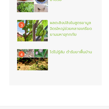
ผลตะลิงปลิงในสูตรยามูล
3
จิตรใหญ่ช่วยคลายเครียด
ยามมหาอุทกภัย
โด่ไม่รู้ล้ม ตำรับยาพื้นบ้าน
4