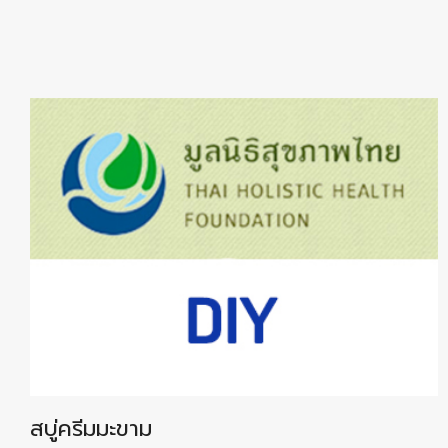
สบู่ครีมมะขาม