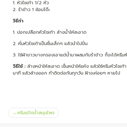
1. หัวไชเท้า 1/2 หัว
2. รำข้าว 1 ช้อนโต๊ะ
วิธีทำ
1. ปอกเปลือกหัวไชเท้า ล้างน้ำให้สะอาด
2. หั่นหัวไชเท้าเป็นชิ้นเล็กๆ แล้วนำไปปั่น
3. ใช้ผ้าขาวบางกรองเอาแต่น้ำมาผสมกับรำข้าว ก็จะได้ครีมหั
วิธีใช้ :
ล้างหน้าให้สะอาด เช็นหน้าให้แห้ง แล้วใช้ครีมหัวไชเท้า
นาที แล้วล้างออก ทำติดต่อกันทุกวัน ฝ้าจะค่อยๆ หายไป
แนะแนว
ครีมแป้งน้ำสมุนไพร
เรื่อง