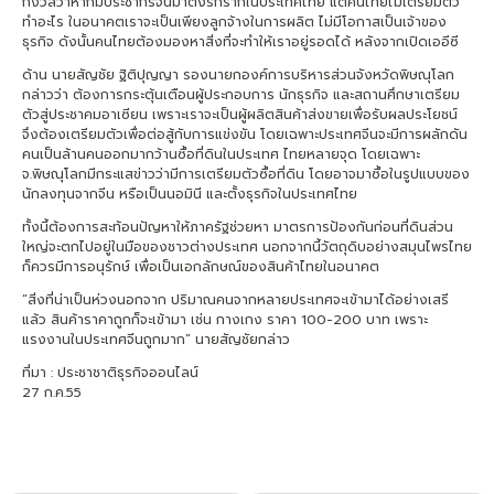
กังวลว่าหากมีประชากรจีนมาตั้งรกรากในประเทศไทย แต่คนไทยไม่เตรียมตัว
ทำอะไร ในอนาคตเราจะเป็นเพียงลูกจ้างในการผลิต ไม่มีโอกาสเป็นเจ้าของ
ธุรกิจ ดังนั้นคนไทยต้องมองหาสิ่งที่จะทำให้เราอยู่รอดได้ หลังจากเปิดเออีซี
ด้าน นายสัญชัย ฐิติปุญญา รองนายกองค์การบริหารส่วนจังหวัดพิษณุโลก
กล่าวว่า ต้องการกระตุ้นเตือนผู้ประกอบการ นักธุรกิจ และสถานศึกษาเตรียม
ตัวสู่ประชาคมอาเซียน เพราะเราจะเป็นผู้ผลิตสินค้าส่งขายเพื่อรับผลประโยชน์
จึงต้องเตรียมตัวเพื่อต่อสู้กับการแข่งขัน โดยเฉพาะประเทศจีนจะมีการผลักดัน
คนเป็นล้านคนออกมากว้านซื้อที่ดินในประเทศ ไทยหลายจุด โดยเฉพาะ
จ.พิษณุโลกมีกระแสข่าวว่ามีการเตรียมตัวซื้อที่ดิน โดยอาจมาซื้อในรูปแบบของ
นักลงทุนจากจีน หรือเป็นนอมินี และตั้งธุรกิจในประเทศไทย
ทั้งนี้ต้องการสะท้อนปัญหาให้ภาครัฐช่วยหา มาตรการป้องกันก่อนที่ดินส่วน
ใหญ่จะตกไปอยู่ในมือของชาวต่างประเทศ นอกจากนี้วัตถุดิบอย่างสมุนไพรไทย
ก็ควรมีการอนุรักษ์ เพื่อเป็นเอกลักษณ์ของสินค้าไทยในอนาคต
“สิ่งที่น่าเป็นห่วงนอกจาก ปริมาณคนจากหลายประเทศจะเข้ามาได้อย่างเสรี
แล้ว สินค้าราคาถูกก็จะเข้ามา เช่น กางเกง ราคา 100-200 บาท เพราะ
แรงงานในประเทศจีนถูกมาก” นายสัญชัยกล่าว
ที่มา : ประชาชาติธุรกิจออนไลน์
27 ก.ค.55