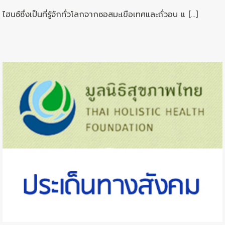
ไฮนซ์ซึ่งเป็นที่รู้จักทั่วโลกจากซอสมะเขือเทศและถั่วอบ แ […]