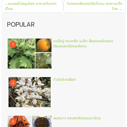
แนะแนว
แนะผลไม้สมุนไพร อาหารกันปาก
โรคคอมพิวเตอร์ซินโดรม คุกคามเด็ก
เรื่อง
เปื่อย
ไทย
POPULAR
มะเขือปู่ หมากอึก มะอึก พืชสวนครัวยอด
1
นิยมคนเหนือและอีสาน
กำลังช้างเผือก
2
ลมหนาว หอบพาหืดหอบมาด้วย
3