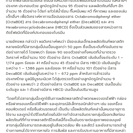
ทำจากพลาสติกรีไซเคิล ซึ่งมีสารหน่วงการติดไฟชนิดที่มีสารโบรมีน ในหลายๆ
ประเทศ ประกอบด้วย ลูกบิดรูบิกจำนวน 95 ตัวอย่าง และผลิตภัณฑ์อื่นๆ อีก
จำนวน 16 ตัวอย่าง ได้แก่ แก้วใส่น้ำร้อน กิ๊บหนีบผม หวี ที่คาดผม และของเล่น
เด็กอื่นๆ เพื่อวิเคราะห์หาการเจือปนของสาร Octabromodiphenyl ether
(OctaBDE) สาร Decabromodiphenyl either (DecaBDE) และ สาร
Hexabromocyclododecane (HBCD) ซึ่งเป็นส่วนผสมของสารหน่วงการ
ติดไฟชนิดที่มีองค์ประกอบของโบรมีน
นายอัครพล กล่าวว่า ผลวิเคราะห์พบว่า มีของเล่นเด็กและผลิตภัณฑ์พลาสติก
หลายชนิดที่มีสารกลุ่มนี้ปนเปื้อนสูงกว่า 50 ppm ซึ่งเป็นระดับที่ก่ออันตราย
ต่อร่างกายได้ โดยพบว่า ร้อยละ 90 ของตัวอย่างทั้งหมดที่นำมาตรวจ
วิเคราะห์ หรือจำนวน 100 ตัวอย่าง มีสาร OctaBDE เข้มข้นตั้งแต่ระดับ 1 –
1,174 ppm ร้อยละ 41 หรือจำนวน 45 ตัวอย่าง มีสาร HBCD เข้มข้นอยู่ใน
ระหว่าง 1 – 1,586 ppm และร้อยละ 91 หรือจำนวน 101 ตัวอย่าง มีสาร
DecaBDE เข้มข้นอยู่ในระหว่าง 1 – 672 ppm สำหรับการสำรวจใน
ประเทศไทย มูลนิธิบูรณะนิเวศ ได้สุ่มตรวจตัวอย่างลูกบิดรูบิกจำนวน 9
ตัวอย่าง และพบว่า 2 ตัวอย่างมีสาร OctaBDE และ DecaBDE ปนเปื้อนใน
ระดับสูง และ 1 ตัวอย่างมีสาร HBCD ปนเปื้อนในปริมาณสูง
“โดยทั่วไปสารกลุ่มนี้จะถูกใช้ในการผลิตพลาสติกจำพวกแผงวงจรไฟฟ้า กล่อง
หรือฝาครอบเครื่องใช้ไฟฟ้า และอุปกรณ์อิเล็กทรอนิกส์ต่างๆ เช่น จอเครื่อง
คอมพิวเตอร์ หรือชิ้นส่วนรถยนต์ เป็นต้น เมื่อผลิตภัณฑ์เหล่านั้นหมดอายุการ
ใช้งาน และถูกนำไปรีไซเคิลโดยไม่มีการกำจัดสารอันตรายกลุ่มนี้ออกเสียก่อน
ผลิตภัณฑ์ที่ทำจากพลาสติกรีไซเคิลนี้ก็จะเป็นอันตรายต่อสุขภาพของมนุษย์
สารกลุ่มนี้ยังสามารถสะสมอยู่ในสิ่งแวดล้อม พืช และสัตว์ และยังสามารถเข้าสู่
ร่างกายคนได้จากการหายใจ การสัมผัส และการรับประทานอาหารที่มีสารเหล่า