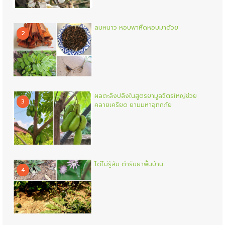
ลมหนาว หอบพาหืดหอบมาด้วย
2
ผลตะลิงปลิงในสูตรยามูลจิตรใหญ่ช่วย
3
คลายเครียด ยามมหาอุทกภัย
โด่ไม่รู้ล้ม ตำรับยาพื้นบ้าน
4