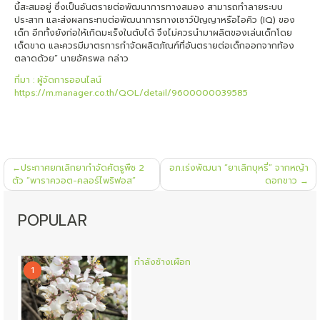
นี้สะสมอยู่ ซึ่งเป็นอันตรายต่อพัฒนาการทางสมอง สามารถทำลายระบบ
ประสาท และส่งผลกระทบต่อพัฒนาการทางเชาว์ปัญญาหรือไอคิว (IQ) ของ
เด็ก อีกทั้งยังก่อให้เกิดมะเร็งในตับได้ จึงไม่ควรนำมาผลิตของเล่นเด็กโดย
เด็ดขาด และควรมีมาตรการกำจัดผลิตภัณฑ์ที่อันตรายต่อเด็กออกจากท้อง
ตลาดด้วย” นายอัครพล กล่าว
ที่มา : ผู้จัดการออนไลน์
https://m.manager.co.th/QOL/detail/9600000039585
แนะแนว
ประกาศยกเลิกยากำจัดศัตรูพืช 2
อภ.เร่งพัฒนา “ยาเลิกบุหรี่” จากหญ้า
เรื่อง
ตัว “พาราควอต-คลอร์ไพริฟอส”
ดอกขาว
POPULAR
กำลังช้างเผือก
1