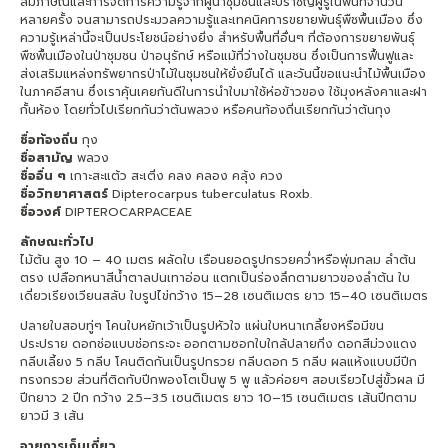
สัมภาษณ์และการจัดการความรู้จากผู้นำชุมชนและปราชญ์ผู้รู้ในพื้นที่จำนวน
หลายครั้ง จนสามารถประมวลความรู้และเทคนิคการขยายพันธุ์พืชพื้นเมือง ซึ่ง
ความรู้เหล่านี้จะเป็นประโยชน์อย่างยิ่ง สำหรับพื้นที่อื่นๆ ที่ต้องการขยายพันธุ์
พืชพื้นเมืองในป่าชุมชน ป่าอนุรักษ์ หรือแม้ที่ว่างในชุมชน ซึ่งเป็นการฟื้นฟูและ
ส่งเสริมแหล่งทรัพยากรป่าไม้ในชุมชนให้ยั่งยืนได้ และวันนี้ขอแนะนำไม้พื้นเมือง
ในภาคอีสาน ซึ่งเราคุ้นเคยกันดีในการนำใบมาใช้ห่อข้าวของ ใช้มุงหลังคาและฝา
กั้นห้อง โดยทั่วไปเรียกกันว่าต้นพลวง หรือคนท้องถิ่นเรียกกันว่าต้นกุง
ชื่อท้องถิ่น
กุง
ชื่อสามัญ
พลวง
ชื่ออื่น ๆ
เกาะสะแต้ว สะเติ่ง คลง คลอง คลุ้ง ควง
ชื่อวิทยาศาสตร์
Dipterocarpus tuberculatus Roxb.
ชื่อวงศ์
DIPTEROCARPACEAE
ลักษณะทั่วไป
ไม้ต้น สูง 10 – 40 เมตร ผลัดใบ เรือนยอดรูปกรวยคว่ำหรือพุ่มกลม ลำต้น
ตรง เปลือกหนาสีน้ำตาลปนเทาอ่อน แตกเป็นร่องลึกตามยาวของลำต้น ใบ
เดี่ยวเรียงเวียนสลับ ใบรูปไข่กว้าง 15–28 เซนติเมตร ยาว 15–40 เซนติเมตร
ปลายใบสอบทู่ๆ โคนใบหยักเว้าเป็นรูปหัวใจ แผ่นใบหนาเกลี้ยงหรือมีขน
ประปราย ดอกช่อแบบช่อกระจะ ออกตามซอกใบใกล้ปลายกิ่ง ดอกสีม่วงแดง
กลีบเลี้ยง 5 กลีบ โคนติดกันเป็นรูปกรวย กลีบดอก 5 กลีบ ผลแห้งแบบมีปีก
ทรงกรวย ส่วนที่ติดกับปีกพองโตเป็นพู 5 พู แล้วค่อยๆ สอบเรียวไปสู่ขั้วผล มี
ปีกยาว 2 ปีก กว้าง 2.5–3.5 เซนติเมตร ยาว 10–15 เซนติเมตร เส้นปีกตาม
ยาวมี 3 เส้น
อายุการเก็บเกี่ยว