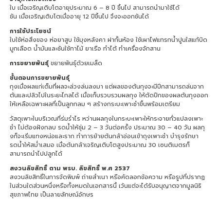
ใบ เมื่อเจริญเติบโตอายุประมาณ 6 – 8 ปี ขึ้นไป สามารถนำมาใช้ได้
ชัน เมื่อเจริญเติบโตเมื่ออายุ 12 ปีขึ้นไป จึงจะออกชันได้
การใช้ประโยชน์
ใบใช้ห่อสิ่งของ ห่อยาสูบ ใช้มุงหลังคา ฝากั้นห้อง ใช้เผาไฟแทรกน้ำปูนใสแก้บิด
มูกเลือด น้ำมันและชันใช้ทาไม้ ยาเรือ ทำไต้ ทำเครื่องจักสาน
การขยายพันธุ์
ขยายพันธุ์ด้วยเมล็ด
ขั้นตอนการขยายพันธุ์
กุงเมื่อผลแก่เต็มที่ผลจะล่วงล่นลงมา แต่ผลของต้นกุงจะมีปีกสามารถล่นจาก
ต้นและปลิวไปในระยะไกลได้ เมื่อเก็บรวบรวมผลกุง ให้ตัดปีกของผลต้นกุงออก
ให้เหลือเฉพาะผลที่เป็นลูกกลม ๆ สร้างกระบะเพาะชำขึ้นพร้อมเตรียม
วัสดุเพาะในบริเวณที่ร่มรำไร หว่านผลกุงในกระบะเพาะให้กระจายทั่วแปลงเพาะ
ชำ ไม่ต้องฝังกลบ รดน้ำให้ชุ่ม 2 – 3 วันต่อครั้ง ประมาณ 30 – 40 วัน ผลกุ
งก็จะเริ่มแทงหน่อและราก ทำการย้ายต้นกล้าอ่อนเข้าถุงเพาะชำ บำรุงรักษา
รดน้ำให้สม่ำเสมอ เมื่อต้นกล้าเจริญเติบโตสูงประมาณ 30 เซนติเมตรก็
สามารถนำไปปลูกได้
สงวนลิขสิทธิ์ ตาม พรบ. ลิขสิทธิ์ พ.ศ 2537
สงวนลิขสิทธิ์ในการจัดพิมพ์ ถ่ายสำเนา หรือคัดลอกข้อความ หรือรูปที่ปรากฏ
ในส่วนใดส่วนหนึ่งหรือทั้งหมดในเอกสารนี้ เว้นแต่จะได้รับอนุญาตจากมูลนิธิ
สุขภาพไทย เป็นลายลักษณ์อักษร