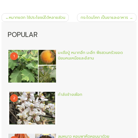
แนะแนว
หมากแตก ใช้ประโยชน์ได้หลายส่วน
กระโดนโคก เป็นยาและอาหาร
เรื่อง
POPULAR
มะเขือปู่ หมากอึก มะอึก พืชสวนครัวยอด
1
นิยมคนเหนือและอีสาน
กำลังช้างเผือก
2
ลมหนาว หอบพาหืดหอบมาด้วย