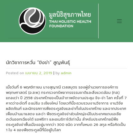
Skip
to
content
นักวิชาการหวั่น “ขิงข่า” สูญพันธุ์
Posted on
เมษายน 2, 2019
|
by
admin
เมื่อวันที่ 6 พฤศจิกายน นางสุญาณี เวสสบุตร รองผู้อำนวยการองค์การ
พฤกษศาสตร์ (อ.ส.พ.) กระทรวงทรัพยากรธรรมชาติและสิ่งแวดล้อม (ทส.)
แถลงว่า ปี 2558 ประเทศไทยจะเป็นเจ้าภาพจัดงานประชุม ขิง-ข่า โลก ครั้งที่ 7
คาดว่าจะจัดที่ อ.แม่ริม จ.เชียงใหม่ โดยเวทีนี้จะรวบรวมงานวิชาการ งานวิจัย
ผลิตภัณฑ์ และนิทรรศการพืชตระกูลขิงและข่าทั้งในประเทศไทย และจากประเทศ
เพื่อนบ้านมาแสดง และว่า พืชตระกูลขิงข่าส่วนใหญ่จะมีในประเทศแถบเอเชีย
ตะวันออกเฉียงใต้ แอฟริกา และอเมริกาใต้เท่านั้น สำหรับประเทศไทยมีพืช
ตระกูลขิงข่าพื้นเมืองอยู่มากกว่า 300 ชนิด จากทั้งหมด 26 สกุล หรือคิดเป็น
1 ใน 4 ของพืชตระกูลนี้ที่มีอยู่ในโลก