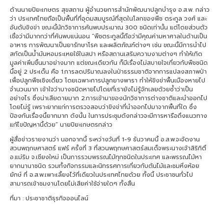
ด้านนายปิยะเกษตร สุขสถาน ผู้อำนวยการสำนักพัฒนาปลูกบำรุง อ.ส.พ. กล่าว
ว่า ประเทศไทยถือเป็นพื้นที่ที่อุดมสมบูรณ์ที่สุดในโลกของพืช ตระกูล วงศ์ และ
อันดับขิงข่า ขณะนี้นักวิชาการค้นพบประมาณ 300 ชนิดเท่านั้น แต่โดยส่วนตัว
เชื่อว่ามีมากกว่าที่ค้นพบแน่นอน “พืชตระกูลนี้ถือว่ามีคุณค่ามหาศาลในด้านเป็น
อาหาร การพัฒนาเป็นยารักษาโรค และผลิตภัณฑ์ต่างๆ เช่น ขณะนี้มีการนำไป
สกัดเป็นน้ำมันหอมระเหยใช้ในสปา หรือสถานเสริมความงามต่างๆ ทำให้เกิด
มูลค่าเพิ่มขึ้นมาอย่างมาก แต่ขณะเดียวกัน ก็มีเรื่องไม่สบายใจเกี่ยวกับพืชชนิด
นี้อยู่ 2 ประเด็น คือ 1.การลดปริมาณลงในป่าธรรมชาติจากการแปลงสภาพป่า
เพื่อปลูกพืชเชิงเดี่ยว โดยเฉพาะการปลูกยางพารา ทำให้ขิงข่าพื้นเมืองหายไป
จำนวนมาก เข้าใจว่าบางชนิดหายไปโดยที่เรายังไม่รู้จักเลยด้วยซ้ำว่าเป็น
อย่างไร ซึ่งน่าเสียดายมาก 2.การเข้ามาของนักวิชาการต่างชาติและนำออกไป
โดยไม่รู้ เพราะยากแก่การตรวจสอบว่าขิงข่าที่นำออกไปมาจากพื้นที่ใด ซึ่ง
ป้องกันเรื่องนี้ยากมาก ดังนั้น ในการประชุมดังกล่าวจะมีการหารือถึงแนวทาง
แก้ไขปัญหานี้ด้วย” นายปิยะเกษตรกล่าว
ผู้สื่อข่าวรายงานว่า นอกจากนี้ ระหว่างวันที่ 1-9 ธันวาคมนี้ อ.ส.พ.จะจัดงาน
สวนพฤกษศาสตร์ แฟร์ ครั้งที่ 3 ที่สวนพฤกษศาสตร์สมเด็จพระนางเจ้าสิริกิติ์
อ.แม่ริม จ.เชียงใหม่ เป็นการรวมพรรณไม้ทุกชนิดในประเทศ และพรรณไม้หา
ยากนานาชนิด รวมทั้งกิจกรรมและนิทรรศการเกี่ยวกับต้นไม้และชมหิ่งห้อย
ยักษ์ ที่ อ.ส.พ.เพาะเลี้ยงไว้ที่เดียวในประเทศไทยด้วย ทั้งนี้ ประชาชนทั่วไป
สามารถเข้าชมงานโดยไม่เสียค่าใช้จ่ายใดๆ ทั้งสิ้น
ที่มา : ประชาชาติธุรกิจออนไลน์