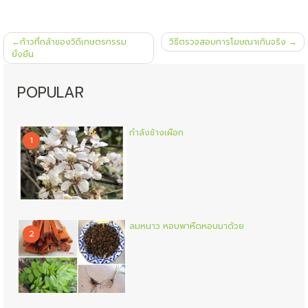
แนะแนว
ก้าวที่กล้าของวิถีเกษตรกรรม
วิธีตรวจสอบการโฆษณาเกินจริง
เรื่อง
ยั่งยืน
POPULAR
กำลังช้างเผือก
1
ลมหนาว หอบพาหืดหอบมาด้วย
2