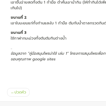
เอาขึ้นฉ่ายสดทั้งต้น 1 กำมือ ตำคั้นเอาน้ำกิน (ให้ทำกินได
เกินไป)
ขนานที่ 2
เอาใบมะยมแก่ทั้งก้านและใบ 1 กำมือ ต้มกับน้ำตาลกรวดกินต
ขนานที่ 3
ใช้กาฝากมะม่วงทั้งต้นต้มกินต่างน้ำ
..
ข้อมูลจาก “คู่มือสมุนไพรน่าใช้ เล่ม 1” โครงการสมุนไพรเพื่อ
ขอบคุณภาพ google sites
แนะแนว
ปวดหัว
เรื่อง