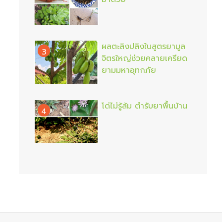
ผลตะลิงปลิงในสูตรยามูล
3
จิตรใหญ่ช่วยคลายเครียด
ยามมหาอุทกภัย
โด่ไม่รู้ล้ม ตำรับยาพื้นบ้าน
4