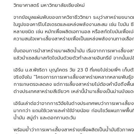
วิทยาศาสตร์ มหาวิทยาลัยเชียงใหม่
จากข้อมูลแผ่นพับของภาควิชาชีววิทยา ระบุว่าสาหร่ายขนาดเล
ในรูปของคาร์โบไฮเดรตและแหล่งพลังงานสะสม เช่น ไขมัน 
หลายชนิด เช่น หมักเพื่อผลิตเอทานอล หรือสกัดไขมันเพื่อเปลี
ความสนใจเพาะเลี้ยงสาหร่ายเพื่อเป็นแหล่งพลังงานทางเลือ
ขั้นตอนการนำสาหร่ายมาผลิตน้ำมัน เริ่มจากการเพาะเลี้ยงส
แล้วนำเซลล์มาสกัดไขมันด้วยตัวทำละลายอินทรีย์ จากนั้นเปลี่
เอิร์น น.ส.พัชริดา บุญโคตร วัย 23 ปี ที่เคยไปช่วยพี่ๆ เก
จริงจังใน “โครงการการเพาะเลี้ยงสาหร่ายหลากหลายพันธุ์จาก
การเกษตรจะลดลง แต่การเลี้ยงสาหร่ายไม่ต้องคำนึงถึงพื้นที่
ต่างประเทศสาหร่ายสีเขียวๆ เหล่านี้นำมาเลี้ยงเป็นม่านบังแ
เอิร์นเล่าต่อว่าจากการวิจัยในต่างประเทศพบว่าการเพาะเลี้ยงส
มากกว่า แถมใช้เวลาและค่าใช้จ่ายน้อย ก่อนโชว์แผนภาพพื้นท
น้ำมัน สบู่ดำ และดอกทานตะวัน
พร้อมย้ำว่าการเพาะเลี้ยงสาหร่ายเพื่อผลิตเป็นน้ำมันชีวภาพจะน