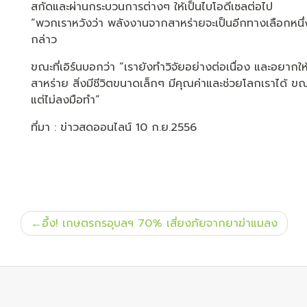
สกัดและผ่านกระบวนการต่างๆ ให้เป็นไบโอดีเซลต่อไป
“พวกเราหวังว่า พลังงานจากสาหร่ายจะเป็นอีกทางเลือกหนึ่ง
กล่าว
ขณะที่เอิร์นบอกว่า “เรายังทำวิจัยอย่างต่อเนื่อง และอยากใ
สาหร่าย สิ่งมีชีวิตขนาดเล็กๆ มีคุณค่าและช่วยโลกเราได้ ข
แต่ไม่ลงมือทำ”
ที่มา : ข่าวสดออนไลน์ 10 ก.ย.2556
แนะแนว
อึ้ง! เกษตรกรอุบลฯ 70% เสี่ยงภัยจากยาฆ่าแมลง
เรื่อง