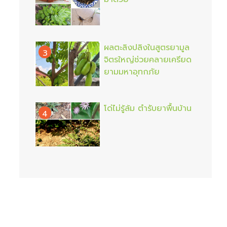
ผลตะลิงปลิงในสูตรยามูล
3
จิตรใหญ่ช่วยคลายเครียด
ยามมหาอุทกภัย
โด่ไม่รู้ล้ม ตำรับยาพื้นบ้าน
4