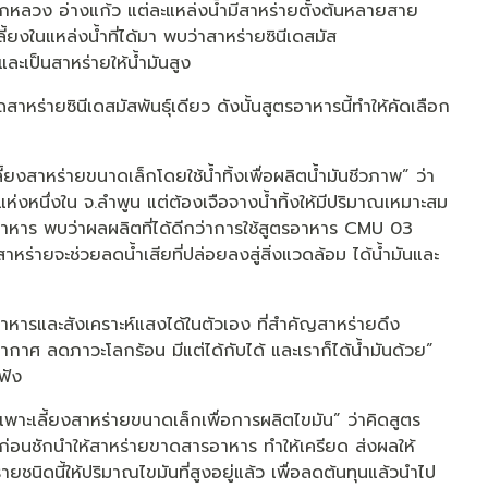
จอกหลวง อ่างแก้ว แต่ละแหล่งน้ำมีสาหร่ายตั้งต้นหลายสาย
้ยงในแหล่งน้ำที่ได้มา พบว่าสาหร่ายซินีเดสมัส
ะเป็นสาหร่ายให้น้ำมันสูง
าหร่ายซินีเดสมัสพันธุ์เดียว ดังนั้นสูตรอาหารนี้ทำให้คัดเลือก
้ยงสาหร่ายขนาดเล็กโดยใช้น้ำทิ้งเพื่อผลิตน้ำมันชีวภาพ” ว่า
ห่งหนึ่งใน จ.ลำพูน แต่ต้องเจือจางน้ำทิ้งให้มีปริมาณเหมาะสม
สารอาหาร พบว่าผลผลิตที่ได้ดีกว่าการใช้สูตรอาหาร CMU 03
หร่ายจะช่วยลดน้ำเสียที่ปล่อยลงสู่สิ่งแวดล้อม ได้น้ำมันและ
อาหารและสังเคราะห์แสงได้ในตัวเอง ที่สำคัญสาหร่ายดึง
าศ ลดภาวะโลกร้อน มีแต่ได้กับได้ และเราก็ได้น้ำมันด้วย”
ฟัง
าะเลี้ยงสาหร่ายขนาดเล็กเพื่อการผลิตไขมัน” ว่าคิดสูตร
่อนชักนำให้สาหร่ายขาดสารอาหาร ทำให้เครียด ส่งผลให้
่ายชนิดนี้ให้ปริมาณไขมันที่สูงอยู่แล้ว เพื่อลดต้นทุนแล้วนำไป