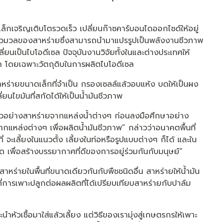
็กเจริญเติบโตรวดเร็ว เปลี่ยนก๊าซคาร์บอนไดออกไซด์ให้อยู่
ชีวมวลของสาหร่ายซึ่งสามารถนำมาแปรรูปเป็นพลังงานชีวภาพ
่ยนเป็นไบโอดีเซล ปัจจุบันงานวิจัยทั้งในและต่างประเทศให้
ก โดยเฉพาะวัตถุดิบในการผลิตไบโอดีเซล
าหร่ายขนาดเล็กที่จำเป็น กรองเซลล์แล้วอบแห้ง บดให้เป็นผง
ยนไขมันที่สกัดได้ให้เป็นน้ำมันชีวภาพ
็บตัวอย่างสาหร่ายจากแหล่งน้ำต่างๆ ก่อนลงมือศึกษาอย่าง
แหล่งต่างๆ เพื่อผลิตน้ำมันชีวภาพ” กล่าวว่าอนาคตพื้นที่
 จะเลี้ยงในแนวตั้ง เลี้ยงในท่อหรือรูปแบบต่างๆ ก็ได้ และใน
ดด เพื่อสร้างบรรยากาศที่ดีของการอยู่ร่วมกันกับมนุษย์”
าหร่ายในพื้นที่ขนาดเดียวกันกับพืชชนิดอื่น สาหร่ายให้น้ำมัน
ี่การเพาะปลูกต่อผลผลิตที่ได้เปรียบเทียบสาหร่ายกับปาล์ม
ำหัวเชื้อมาใส่แล้วเลี้ยง แต่วิธีของเรามุ่งสู่เกษตรกรให้เพาะ