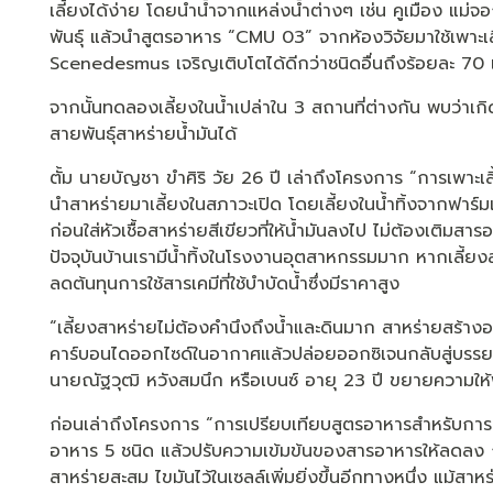
เลี้ยงได้ง่าย โดยนำน้ำจากแหล่งน้ำต่างๆ เช่น คูเมือง แม่
พันธุ์ แล้วนำสูตรอาหาร “CMU 03” จากห้องวิจัยมาใช้เพาะเลี
Scenedesmus เจริญเติบโตได้ดีกว่าชนิดอื่นถึงร้อยละ 70 แล
จากนั้นทดลองเลี้ยงในน้ำเปล่าใน 3 สถานที่ต่างกัน พบว่าเกิดส
สายพันธุ์สาหร่ายน้ำมันได้
ตั้ม นายบัญชา ขำศิริ วัย 26 ปี เล่าถึงโครงการ “การเพาะเลี
นำสาหร่ายมาเลี้ยงในสภาวะเปิด โดยเลี้ยงในน้ำทิ้งจากฟาร์มแ
ก่อนใส่หัวเชื้อสาหร่ายสีเขียวที่ให้น้ำมันลงไป ไม่ต้องเติม
ปัจจุบันบ้านเรามีน้ำทิ้งในโรงงานอุตสาหกรรมมาก หากเลี้ยงสา
ลดต้นทุนการใช้สารเคมีที่ใช้บำบัดน้ำซึ่งมีราคาสูง
“เลี้ยงสาหร่ายไม่ต้องคำนึงถึงน้ำและดินมาก สาหร่ายสร้าง
คาร์บอนไดออกไซด์ในอากาศแล้วปล่อยออกซิเจนกลับสู่บรรยาก
นายณัฐวุฒิ หวังสมนึก หรือเบนซ์ อายุ 23 ปี ขยายความให้
ก่อนเล่าถึงโครงการ “การเปรียบเทียบสูตรอาหารสำหรับการเพ
อาหาร 5 ชนิด แล้วปรับความเข้มข้นของสารอาหารให้ลดลง ก
สาหร่ายสะสม ไขมันไว้ในเซลล์เพิ่มยิ่งขึ้นอีกทางหนึ่ง แม้สาหร