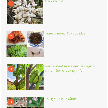
กำลังช้างเผือก
1
ลมหนาว หอบพาหืดหอบมาด้วย
2
ผลตะลิงปลิงในสูตรยามูลจิตรใหญ่ช่วย
3
คลายเครียด ยามมหาอุทกภัย
โด่ไม่รู้ล้ม ตำรับยาพื้นบ้าน
4