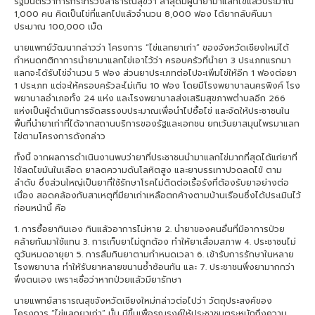
รัฐมนตรีว่าการกระทรวงสาธารณสุขว่า ล่าสุดมีผู้นำยามาแลกไข่แล้วประมาณ
1,000 คน คิดเป็นไข่ที่แลกไปแล้วจำนวน 8,000 ฟอง ได้ยากลับคืนมา
ประมาณ 100,000 เม็ด
นายแพทย์วัฒนากล่าวว่า โครงการ “ไข่แลกยาเก่า” ของจังหวัดเชียงใหม่ได้
กำหนดกติกาการนำยามาแลกไข่เอาไว้ว่า ครอบครัวที่นำยา 3 ประเภทแรกมา
แลกจะได้รับไข่จำนวน 5 ฟอง ส่วนยาประเภทต่อไปจะเพิ่มไข่ให้อีก 1 ฟองต่อยา
1 ประเภท แต่จะให้ครอบครัวละไม่เกิน 10 ฟอง โดยมีโรงพยาบาลนครพิงค์ โรง
พยาบาลอำเภอทั้ง 24 แห่ง และโรงพยาบาลส่งเสริมสุขภาพตำบลอีก 266
แห่งเป็นผู้ดำเนินการจัดสรรงบประมาณเพื่อนำไปซื้อไข่ และจัดให้ประชาชนใน
พื้นที่นำยาเก่าที่ได้จากสถานบริการของรัฐและเอกชน ยกเว้นยาสมุนไพรมาแลก
ไข่ตามโครงการดังกล่าว
ทั้งนี้ จากผลการดำเนินงานพบว่ายาที่ประชาชนนำมาแลกไข่มากที่สุดได้แก่ยาที่
ใช้ลดไขมันในเลือด ยาลดความดันโลหิตสูง และยาบรรเทาปวดลดไข้ ตาม
ลำดับ ซึ่งส่วนใหญ่เป็นยาที่ใช้รักษาโรคไม่ติดต่อเรื้อรังที่ต้องรับยาอย่างต่อ
เนื่อง สอดคล้องกับสาเหตุที่มียาเก่าเหลือตกค้างตามบ้านเรือนซึ่งได้ประเมินไว้
ก่อนหน้านี้ คือ
1. การซื้อยากินเอง กินแล้วอาการไม่หาย 2. นำยาของคนอื่นที่มีอาการป่วย
คล้ายกันมาใช้แทน 3. การเก็บยาไม่ถูกต้อง ทำให้ยาเสื่อมสภาพ 4. ประชาชนไม่
ดูวันหมดอายุยา 5. การลืมกินยาตามกำหนดเวลา 6. เข้ารับการรักษาในหลาย
โรงพยาบาล ทำให้รับยาหลายขนานซ้ำซ้อนกัน และ 7. ประชาชนพึ่งยามากกว่า
พึ่งตนเอง เพราะเชื่อว่าหากป่วยแล้วมียารักษา
นายแพทย์สาธารณสุขจังหวัดเชียงใหม่กล่าวต่อไปว่า วัตถุประสงค์ของ
โครงการ “ไข่แลกยาเก่า” นั้น มีขึ้นเพื่อรณรงค์ให้ประชาชนตระหนักถึงความ