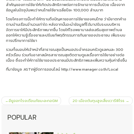
สำคัญของการใช้ยาให้เกิดประสิทธิภาพต่อการรักษาอาการเจ็บป่วย เนื่องจาก
ข้อมูลในปัจจุบันพบว่าคนไทยใช้ยาเฉลี่ยปีละ 100,000 ล้านบาท
โดยโครงการนี้จะทำให้ทราบถึงปัญหาของการใช้ยาของคนไทย ว่ามียาตกค้าง
ตามบ้านเรือนจำนวนเท่าใด หลังจากนั้นจะนำข้อมูลที่ได้มาปรับระบบบริหาร
จัดการยาให้มีประสิทธิภาพมากขึ้น โดยให้โรงพยาบาลส่งเสริมสุขภาพตำบล
ออกให้ความรู้เรื่องยาและปรับแก้พฤติกรรมการกินยาของประชาชน เพิ่มระบบ
การปรึกษาการใช้ยา
รวมทั้งมอบให้เจ้าหน้าที่สาธารณสุขเป็นหมอประจำครอบครัวดูแลคนละ 300
ครัวเรือน ร่วมกับอาสาสมัครสาธารณสุขติดตามดูแลเรื่องการใช้ยาอย่างต่อ
เนื่อง ซึ่งจะทำให้การใช้ยาของประชาชนมีประสิทธิภาพและเพิ่มความคุ้มค่ายิ่งขึ้น
ที่มาข้อมูล :ASTVผู้จัดการออนไลน์ http://www.manager.co.th/Local
แนะแนว
อียูออกโรงเตือนภัยมะละกอGM
20 เมืองต้นทุนสูงเสี่ยงวารีพิโรธ
เรื่อง
POPULAR