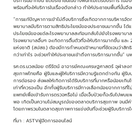
บริการนี้มากขึ้น แต่ประชาชนในบางพื้นที่ไม่ได้รับบริการ เนื่
พร้อมที่จะให้บริการในเรื่องดังกล่าว ทำให้ประชาชนพื้นที่นั้นจึง
“การแก้ปัญหาการเข้าไม่ถึงบริการซึ่งเกิดจากการบริหารจั
พยาบาลมีบริการตามสิทธิประโยชน์ของประชาชนมากขึ้น ได้แก่
ประโยชน์ของแต่ละโรงพยาบาลสะท้อนกลับไปยังโรงพยาบาลเพื่
โรงพยาบาลอื่นๆ จะเกิดการตื่นตัวที่จะให้บริการมากขึ้น แ
แห่งชาติ (สปสช.) ต้องมีการกำหนดเป้าหมายที่ชัดเจนว่าสิทธิปร
กว่าเท่าไร จะช่วยทำให้ประชาชนเข้าถึงการบริการมากขึ้น” นพ
รศ.ดร.นวลน้อย ตรีรัตน์ อาจารย์คณะเศรษฐศาสตร์ จุฬาลง
สุขภาพไทยคือ ผู้รับและผู้ให้บริการมีความรู้แตกต่างกัน ผู้รั
การต่อรอง ส่งผลให้เกิดการได้รับบริการที่มากหรือน้อยเกินไป
เท่าที่ควรจะเป็น อีกทั้งผู้รับบริการมีทางเลือกน้อยจากกา
แพทย์เพื่อเข้ารับการตรวจหรือไม่ เมื่อเจ็บป่วยก็จะรีบไปพ
พอ เกิดเป็นความไม่สมบูรณ์ของตลาดบริการสุขภาพ จนมีค่าเ
โดยภาพรวมในตลาดสุขภาพการแข่งขันที่จะช่วยผู้รับบริการได้รับ
ที่มา : ASTVผู้จัดการออนไลน์