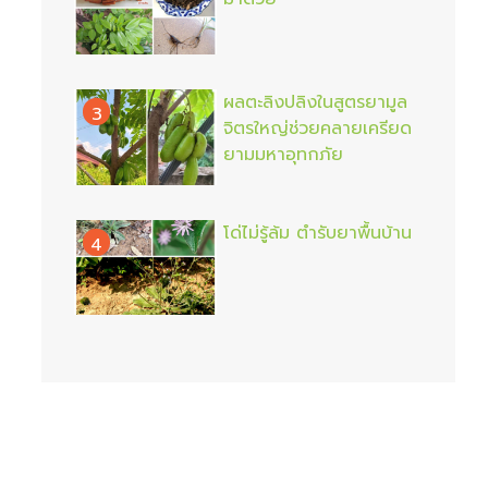
ผลตะลิงปลิงในสูตรยามูล
3
จิตรใหญ่ช่วยคลายเครียด
ยามมหาอุทกภัย
โด่ไม่รู้ล้ม ตำรับยาพื้นบ้าน
4