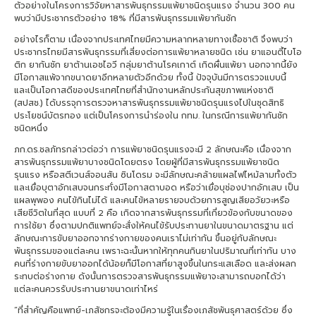
ตัวอย่างในโครงการวิจัยหาสารพันธุกรรมแพ้ยาชนิดรุนแรง จำนวน 300 คน
พบว่ามีประชากรตัวอย่าง 18% ที่มีสารพันธุกรรมแพ้ยากันชัก
อย่างไรก็ตาม เนื่องจากประเทศไทยมีความหลากหลายทางเชื้อชาติ จึงพบว่า
ประชากรไทยมีสารพันธุกรรมที่เสี่ยงต่อการแพ้ยาหลายชนิด เช่น ยาแอนตี้ไบโอ
ติก ยากันชัก ยาต้านเอชไอวี กลุ่มยาต้านโรคเกาต์ เกิดผื่นแพ้ยา นอกจากนี้ยัง
มีโอกาสแพ้จากขนาดยาอีกหลายตัวอีกด้วย ทั้งนี้ ปัจจุบันมีการตรวจแบบนี้
และเป็นโอกาสดีของประเทศไทยที่สำนักงานหลักประกันสุขภาพแห่งชาติ
(สปสช.) ได้บรรจุการตรวจหาสารพันธุกรรมแพ้ยาชนิดรุนแรงไปในชุดสิทธิ
ประโยชน์บัตรทอง แต่เป็นโครงการนำร่องใน กทม. ในกรณีการแพ้ยากันชัก
ชนิดหนึ่ง
ภก.ดร.ชลภัทรกล่าวต่อว่า การแพ้ยาชนิดรุนแรงจะมี 2 ลักษณะคือ เนื่องจาก
สารพันธุกรรมแพ้ยาบางชนิดโดยตรง โดยผู้ที่มีสารพันธุกรรมแพ้ยาชนิด
รุนแรง หรือสตีเวนส์จอนสัน ซินโดรม จะมีลักษณะคล้ายแผลไฟไหม้ลามทั้งตัว
และเยื่อบุตาอักเสบจนกระทั่งมีโอกาสตาบอด หรือว่าเยื่อบุช่องปากอักเสบ เป็น
แผลพุพอง คนไข้กินไม่ได้ และคนไข้หลายรายจบด้วยการสูญเสียอวัยวะหรือ
เสียชีวิตในที่สุด แบบที่ 2 คือ เกิดจากสารพันธุกรรมที่เกี่ยวข้องกับขนาดของ
การใช้ยา ซึ่งตามปกติแพทย์จะสั่งให้คนไข้รับประทานยาในขนาดมาตรฐาน แต่
ลักษณะการขับยาออกจากร่างกายของคนเราไม่เท่ากัน ขึ้นอยู่กับลักษณะ
พันธุกรรมของแต่ละคน เพราะฉะนั้นหากให้ทุกคนกินยาในปริมาณที่เท่ากัน บาง
คนที่ร่างกายขับยาออกได้น้อยก็มีโอกาสที่ยาสูงขึ้นในกระแสเลือด และส่งผลก
ระทบต่อร่างกาย ดังนั้นการตรวจสารพันธุกรรมแพ้ยาจะสามารถบอกได้ว่า
แต่ละคนควรรับประทานยาขนาดเท่าไหร่
“ที่สำคัญคือแพทย์-เภสัชกรจะต้องมีความรู้ในเรื่องเภสัชพันธุศาสตร์ด้วย ซึ่ง