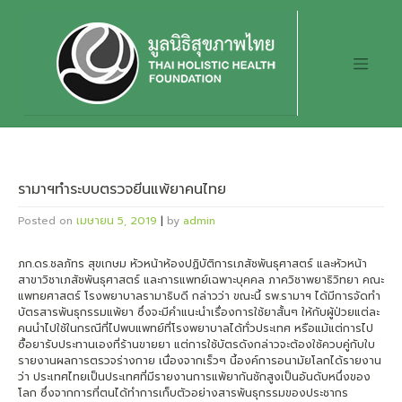
Skip
to
content
รามาฯทำระบบตรวจยีนแพ้ยาคนไทย
Posted on
เมษายน 5, 2019
|
by
admin
ภก.ดร.ชลภัทร สุขเกษม หัวหน้าห้องปฏิบัติการเภสัชพันธุศาสตร์ และหัวหน้า
สาขาวิชาเภสัชพันธุศาสตร์ และการแพทย์เฉพาะบุคคล ภาควิชาพยาธิวิทยา คณะ
แพทยศาสตร์ โรงพยาบาลรามาธิบดี กล่าวว่า ขณะนี้ รพ.รามาฯ ได้มีการจัดทำ
บัตรสารพันธุกรรมแพ้ยา ซึ่งจะมีคำแนะนำเรื่องการใช้ยาสั้นๆ ให้กับผู้ป่วยแต่ละ
คนนำไปใช้ในกรณีที่ไปพบแพทย์ที่โรงพยาบาลได้ทั่วประเทศ หรือแม้แต่การไป
ซื้อยารับประทานเองที่ร้านขายยา แต่การใช้บัตรดังกล่าวจะต้องใช้ควบคู่กับใบ
รายงานผลการตรวจร่างกาย เนื่องจากเร็วๆ นี้องค์การอนามัยโลกได้รายงาน
ว่า ประเทศไทยเป็นประเทศที่มีรายงานการแพ้ยากันชักสูงเป็นอันดับหนึ่งของ
โลก ซึ่งจากการที่ตนได้ทำการเก็บตัวอย่างสารพันธุกรรมของประชากร