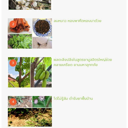
ลมหนาว หอบพาหืดหอบมาด้วย
2
ผลตะลิงปลิงในสูตรยามูลจิตรใหญ่ช่วย
3
คลายเครียด ยามมหาอุทกภัย
โด่ไม่รู้ล้ม ตำรับยาพื้นบ้าน
4