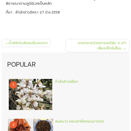
พิจารณาตามภูมินิเวศเป็นหลัก.
ที่มา : สำนักข่าวอิศรา 27 มิ.ย.2558
แนะแนว
น้ำพริกในสังคมอิ่มสะดวก
เกษตรกรป่วยสารเคมีพุ่ง 4 เท่า
เรื่อง
เสี่ยงเซ็กซ์เสื่อม
POPULAR
กำลังช้างเผือก
1
ลมหนาว หอบพาหืดหอบมาด้วย
2