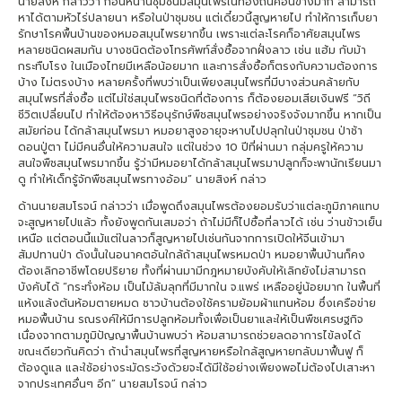
นายสิงห์ กล่าวว่า ก่อนหน้านี้ชุมชนมีสมุนไพรในท้องถิ่นค่อนข้างมาก สามารถ
หาได้ตามหัวไร่ปลายนา หรือในป่าชุมชน แต่เดี๋ยวนี้สูญหายไป ทำให้การเก็บยา
รักษาโรคพื้นบ้านของหมอสมุนไพรยากขึ้น เพราะแต่ละโรคก็อาศัยสมุนไพร
หลายชนิดผสมกัน บางชนิดต้องโทรศัพท์สั่งซื้อจากฝั่งลาว เช่น แฮ้ม กับม้า
กระทืบโรง ในเมืองไทยมีเหลือน้อยมาก และการสั่งซื้อก็ตรงกับความต้องการ
บ้าง ไม่ตรงบ้าง หลายครั้งที่พบว่าเป็นเพียงสมุนไพรที่มีบางส่วนคล้ายกับ
สมุนไพรที่สั่งซื้อ แต่ไม่ใช่สมุนไพรชนิดที่ต้องการ ก็ต้องยอมเสียเงินฟรี “วิถี
ชีวิตเปลี่ยนไป ทำให้ต้องหาวิธีอนุรักษ์พืชสมุนไพรอย่างจริงจังมากขึ้น หากเป็น
สมัยก่อน ได้กล้าสมุนไพรมา หมอยาสูงอายุจะหาบไปปลุกในป่าชุมชน ป่าช้า
ดอนปู่ตา ไม่มีคนอื่นให้ความสนใจ แต่ในช่วง 10 ปีที่ผ่านมา กลุ่มครูให้ความ
สนใจพืชสมุนไพรมากขึ้น รู้ว่ามีหมอยาได้กล้าสมุนไพรมาปลูกก็จะพานักเรียนมา
ดู ทำให้เด็กรู้จักพืชสมุนไพรทางอ้อม” นายสิงห์ กล่าว
ด้านนายสมโรจน์ กล่าวว่า เมื่อพูดถึงสมุนไพรต้องยอมรับว่าแต่ละภูมิภาคแทบ
จะสูญหายไปแล้ว ทั้งยังพูดกันเสมอว่า ถ้าไม่มีก็ไปซื้อที่ลาวได้ เช่น ว่านข้าวเย็น
เหนือ แต่ตอนนี้แม้แต่ในลาวก็สูญหายไปเช่นกันจากการเปิดให้จีนเข้ามา
สัมปทานป่า ดังนั้นในอนาคตอันใกล้ถ้าสมุนไพรหมดป่า หมอยาพื้นบ้านก็คง
ต้องเลิกอาชีพโดยปริยาย ทั้งที่ผ่านมามีกฎหมายบังคับให้เลิกยังไม่สามารถ
บังคับได้ “กระทั่งห้อม เป็นไม้ล้มลุกที่มีมากใน จ.แพร่ เหลืออยู่น้อยมาก ในพื้นที่
แห้งแล้งต้นห้อมตายหมด ชาวบ้านต้องใช้ครามย้อมผ้าแทนห้อม ซึ่งเครือข่าย
หมอพื้นบ้าน รณรงค์ให้มีการปลูกห้อมทั้งเพื่อเป็นยาและให้เป็นพืชเศรษฐกิจ
เนื่องจากตามภูมิปัญญาพื้นบ้านพบว่า ห้อมสามารถช่วยลดอาการไข้ลงได้
ขณะเดียวกันคิดว่า ถ้านำสมุนไพรที่สูญหายหรือใกล้สูญหายกลับมาฟื้นฟู ก็
ต้องดูแล และใช้อย่างระมัดระวังด้วยจะได้มีใช้อย่างเพียงพอไม่ต้องไปเสาะหา
จากประเทศอื่นๆ อีก” นายสมโรจน์ กล่าว