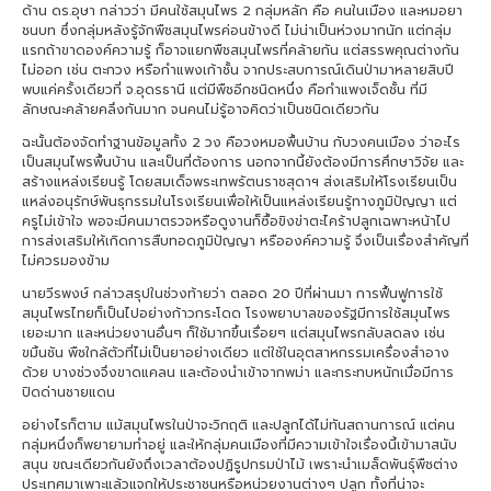
ด้าน ดร.อุษา กล่าวว่า มีคนใช้สมุนไพร 2 กลุ่มหลัก คือ คนในเมือง และหมอยา
ชนบท ซึ่งกลุ่มหลังรู้จักพืชสมุนไพรค่อนข้างดี ไม่น่าเป็นห่วงมากนัก แต่กลุ่ม
แรกถ้าขาดองค์ความรู้ ก็อาจแยกพืชสมุนไพรที่คล้ายกัน แต่สรรพคุณต่างกัน
ไม่ออก เช่น ตะกวง หรือกำแพงเก้าชั้น จากประสบการณ์เดินป่ามาหลายสิบปี
พบแค่ครั้งเดียวที่ จ.อุดรธานี แต่มีพืชอีกชนิดหนึ่ง คือกำแพงเจ็ดชั้น ที่มี
ลักษณะคล้ายคลึงกันมาก จนคนไม่รู้อาจคิดว่าเป็นชนิดเดียวกัน
ฉะนั้นต้องจัดทำฐานข้อมูลทั้ง 2 วง คือวงหมอพื้นบ้าน กับวงคนเมือง ว่าอะไร
เป็นสมุนไพรพื้นบ้าน และเป็นที่ต้องการ นอกจากนี้ยังต้องมีการศึกษาวิจัย และ
สร้างแหล่งเรียนรู้ โดยสมเด็จพระเทพรัตนราชสุดาฯ ส่งเสริมให้โรงเรียนเป็น
แหล่งอนุรักษ์พันธุกรรมในโรงเรียนเพื่อให้เป็นแหล่งเรียนรู้ทางภูมิปัญญา แต่
ครูไม่เข้าใจ พอจะมีคนมาตรวจหรือดูงานก็ซื้อขิงข่าตะไคร้าปลูกเฉพาะหน้าไป
การส่งเสริมให้เกิดการสืบทอดภูมิปัญญา หรือองค์ความรู้ จึงเป็นเรื่องสำคัญที่
ไม่ควรมองข้าม
นายวีรพงษ์ กล่าวสรุปในช่วงท้ายว่า ตลอด 20 ปีที่ผ่านมา การฟื้นฟูการใช้
สมุนไพรไทยก็เป็นไปอย่างก้าวกระโดด โรงพยาบาลของรัฐมีการใช้สมุนไพร
เยอะมาก และหน่วยงานอื่นๆ ก็ใช้มากขึ้นเรื่อยๆ แต่สมุนไพรกลับลดลง เช่น
ขมิ้นชัน พืชใกล้ตัวที่ไม่เป็นยาอย่างเดียว แต่ใช้ในอุตสาหกรรมเครื่องสำอาง
ด้วย บางช่วงจึงขาดแคลน และต้องนำเข้าจากพม่า และกระทบหนักเมื่อมีการ
ปิดด่านชายแดน
อย่างไรก็ตาม แม้สมุนไพรในป่าจะวิกฤติ และปลูกได้ไม่ทันสถานการณ์ แต่คน
กลุ่มหนึ่งก็พยายามทำอยู่ และให้กลุ่มคนเมืองที่มีความเข้าใจเรื่องนี้เข้ามาสนับ
สนุน ขณะเดียวกันยังถึงเวลาต้องปฏิรูปกรมป่าไม้ เพราะนำเมล็ดพันธุ์พืชต่าง
ประเทศมาเพาะแล้วแจกให้ประชาชนหรือหน่วยงานต่างๆ ปลูก ทั้งที่น่าจะ