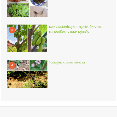
ผลตะลิงปลิงในสูตรยามูลจิตรใหญ่ช่วย
3
คลายเครียด ยามมหาอุทกภัย
โด่ไม่รู้ล้ม ตำรับยาพื้นบ้าน
4