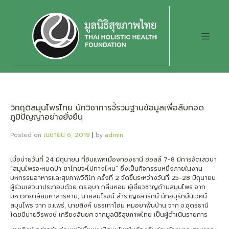
Skip
to
content
วิกฤติสมุนไพรไทย นักวิชาการจี้รวมฐานข้อมูลเพื่อสืบทอด
ภูมิปัญญาอย่างยั่งยืน
Posted on
เมษายน 6, 2019
|
by
admin
เมื่อบ่ายวันที่ 24 มิถุนายน ที่อิมแพคเมืองทองธานี ฮอลล์ 7-8 มีการจัดเสวนา
“สมุนไพรจะหมดป่า ยาไทยจะไปทางไหน” ซึ่งเป็นกิจกรรมหนึ่งภายในงาน
มหกรรมอาหารและสุขภาพวิถีไท ครั้งที่ 2 จัดขึ้นระหว่างวันที่ 25-28 มิถุนายน
ผู้ร่วมเสวนาประกอบด้วย ดร.อุษา กลิ่นหอม ผู้เชี่ยวชาญด้านสมุนไพร จาก
มหาวิทยาลัยมหาสารคาม, นายสมโรจน์ สำราญชลารักษ์ นักอนุรักษ์นิเวศน์
สมุนไพร จาก จ.แพร่, นายสิงห์ บรรเทาโฮม หมอยาพื้นบ้าน จาก จ.อุดรธานี
โดยมีนายวีรพงษ์ เกรียงสินยศ จากมูลนิธิสุขภาพไทย เป็นผู้ดำเนินรายการ