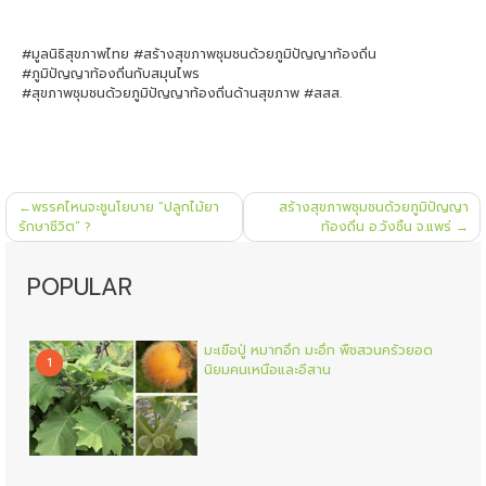
#มูลนิธิสุขภาพไทย #สร้างสุขภาพชุมชนด้วยภูมิปัญญาท้องถิ่น
#ภูมิปัญญาท้องถิ่นกับสมุนไพร
#สุขภาพชุมชนด้วยภูมิปัญญาท้องถิ่นด้านสุขภาพ #สสส.
แนะแนว
พรรคไหนจะชูนโยบาย “ปลูกไม้ยา
สร้างสุขภาพชุมชนด้วยภูมิปัญญา
เรื่อง
รักษาชีวิต” ?
ท้องถิ่น อ.วังชิ้น จ.แพร่
POPULAR
มะเขือปู่ หมากอึก มะอึก พืชสวนครัวยอด
1
นิยมคนเหนือและอีสาน