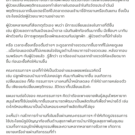
ผู้ป่วยเปลี่ยนพฤติกรรมออกกำลังกายในตอนเช้าในกิจวัตรประจำวันมี
พฤติกรรมจากขี่มอเตอร์ไซค์ไปตลาดตอนเช้ามาขี่จักรยานหรือเดินแทน ซึ่งเป็น
ประโยชน์ต่อผู้ป่วยเบาหวานอย่างมาก
ผู้ป่วยหลายคนที่สังเกตุตัวเอง พบว่า มีการเปลี่ยนแปลงในทางที่ดีขึ้น
เช่น ผู้ป่วยลดการกินแป้งและน้ำตาล เน้นกินผักท้องถิ่นมากขึ้น มีเพื่อนๆ มากิน
ผักด้วยกัน มีการพูดคุยเรื่องผักและชวนกันปลูกผัก …ผู้ป่วยต่างก็มีกำลังใจ
หรือ เวลาจะซื้อเครื่องดื่มต่างๆ จะดูฉลากข้างขวดมากขึ้นจากที่ไม่เคยดูเลย
….เมื่อก่อนแอดมินก็ไม่เคยสนใจข้อมูลด้านโภชนาการข้างขวดเลย…หลังจากอบ
รมพร้อมๆ กับผู้ป่วยแล้ว ..รู้สึกว่า เราต้อองอ่านฉลากข้างขวดให้ละเอียดมาก
ขึ้น ก่อนจะซื้อคิดให้นานขึ้น
คณะกรรมการฯ เองก็ทำให้เป็นตัวอย่างและเผยแพร่แนวคิดนี้
เช่น ปลูกผักรอบบ้านจากไม่เคยปลูก หันมากินผักมากขึ้น จนเกิดการ
เปลี่ยนแปลง ก็คือ กรรมการฯ บางคนที่น้ำหนักลดลง ทำให้ร่างกายคล่องตัว
ขึ้น เพียงแค่เปลี่ยนพฤติกรรม…ชีวิตเราก็เปลี่ยนแล้วค่ะ
แผนงานต่อไปของ คณะกรรมการฯ คิดว่าต้องเพาะขยายพันธุ์สมุนไพรหายาก
สมุนไพรที่ใช้บ่อยให้มากขึ้นจนสามารถพัฒนาเป็นผลิตภัณฑ์เพื่อจำหน่ายได้ เช่น
ตะไคร้หอมพัฒนาเป็นน้ำมันหอมระเหยทำผลิตภัณฑ์ไล่ยุง
จะเห็นว่า กลไกการทำงานที่เข้มแข็งผ่านคณะกรรมการฯ ทำให้เกิดรูปธรรมการ
ใช้ประโยชน์ภูมิปัญญาท้องถิ่นด้านสุขภาพในการนำมาใช้ดูแลสุขภาพในชุมชน
รวมทั้งการอนุรักษ์พันธุกรรมพืชและความหลากหลายทางชีวภาพ เกิดการ
ขยายเครือข่ายผ่านกิจกรรมที่ทำ