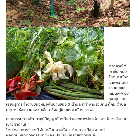
จากภาคใต้
พาขึ้นเหนือ
ไปที่ อ.เมือง
จ.แพร่กันค่ะ!
เช่นเคยแอ
ดมินจะพาไป
พูดคุยและ
เรียนรู้การทำงานของหมอพื้นบ้านของ 3 ตำบล ที่ทำงานร่วมกัน ก็คือ ตำบล
ป่าแดง ช่อแฮ และสวนเขื่อน ซึ่งอยู่ในเขต อ.เมือง จ.แพร่
คณะกรรมการพัฒนาภูมิปัญญาท้องถิ่นด้านสุขภาพจังหวัดแพร่ ฝั่งตะวันออก
(ช้างผาด่าน)
โดยกรรมการฯ ชุดนี้ ขับเคลื่อนงานทั้ง 3 ตำบล อ.เมือง จ.แพร่
ผลักดันให้เกิดกิจกรรมที่ดีและมีประโยชน์หลายกิจกรรมค่ะ