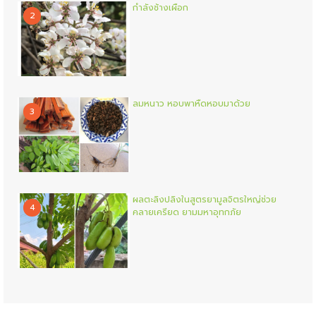
กำลังช้างเผือก
2
ลมหนาว หอบพาหืดหอบมาด้วย
3
ผลตะลิงปลิงในสูตรยามูลจิตรใหญ่ช่วย
4
คลายเครียด ยามมหาอุทกภัย