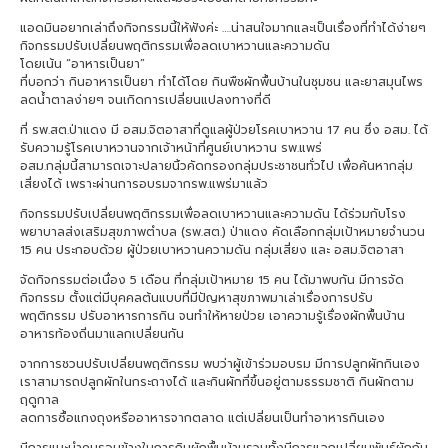
แอดมินอยากเล่าถึงกิจกรรมนี้ให้ฟังค่ะ ….น่าสนใจมากและเป็นเรื่องที่ทำได้ง่ายๆ
กิจกรรมปรับเปลี่ยนพฤติกรรมเพื่อลดเบาหวานและความดัน
โดยเน้น “อาหารเป็นยา”
ที่บอกว่า กินอาหารเป็นยา ทำได้โดย กินพืชผักพื้นบ้านในชุมชน และยาสมุนไพร
ลดน้ำตาลง่ายๆ จนเกิดการเปลี่ยนแปลงทางที่ดี
ที่ รพ.สต.ป่าแดง มี อสม.จิตอาสาที่ดูแลผู้ป่วยโรคเบาหวาน 17 คน ซึ่ง อสม. ได้
รับความรู้โรคเบาหวานจากเจ้าหน้าที่ศูนย์เบาหวาน รพ.แพร่
อสม.กลุ่มนี้สามารถเจาะปลายนิ้วคัดกรองกลุ่มประชาชนทั่วไป เพื่อค้นหากลุ่ม
เสี่ยงได้ เพราะผ่านการอบรมจากรพ.แพร่มาแล้ว
กิจกรรมปรับเปลี่ยนพฤติกรรมเพื่อลดเบาหวานและความดัน ได้ร่วมกับโรง
พยาบาลส่งเสริมสุขภาพตำบล (รพ.สต.) ป่าแดง คัดเลือกกลุ่มเป้าหมายจำนวน
15 คน ประกอบด้วย ผู้ป่วยเบาหวานความดัน กลุ่มเสี่ยง และ อสม.จิตอาสา
จัดกิจกรรมต่อเนื่อง 5 เดือน ที่กลุ่มเป้าหมาย 15 คน ได้มาพบกัน มีการจัด
กิจกรรม ตั้งแต่มีบุคคลต้นแบบที่มีปัญหาสุขภาพมาเล่าเรื่องการปรับ
พฤติกรรม ปรับอาหารการกิน จนทำให้หายป่วย เอาความรู้เรื่องผักพื้นบ้าน
อาหารท้องถิ่นมาแลกเปลี่ยนกัน
จากการชวนปรับเปลี่ยนพฤติกรรม พบว่าผู้เข้าร่วมอบรม มีการปลูกผักกินเอง
เราสามารถปลูกผักในกระถางได้ และกินผักที่ขึ้นอยู่ตามธรรมชาติ กินผักตาม
ฤดูกาล
ลดการซื้อแกงถุงหรืออาหารจากตลาด แต่เปลี่ยนเป็นทำอาหารกินเอง
มีการแนะนำคนรอบข้างในการกินผักพื้นบ้านรวมทั้งมีการแลกเปลี่ยนพันธุ์ผักกัน