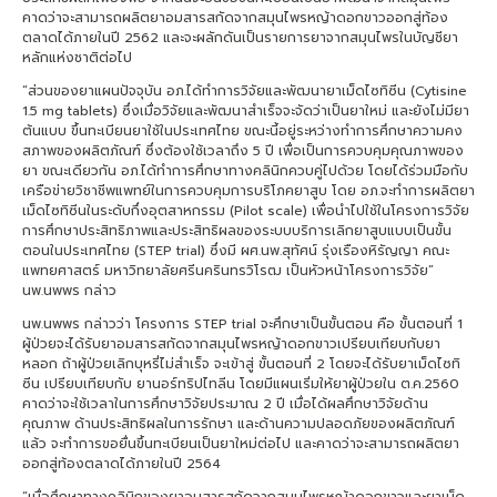
คาดว่าจะสามารถผลิตยาอมสารสกัดจากสมุนไพรหญ้าดอกขาวออกสู่ท้อง
ตลาดได้ภายในปี 2562 และจะผลักดันเป็นรายการยาจากสมุนไพรในบัญชียา
หลักแห่งชาติต่อไป
“ส่วนของยาแผนปัจจุบัน อภ.ได้ทำการวิจัยและพัฒนายาเม็ดไซทิซีน (Cytisine
1.5 mg tablets) ซึ่งเมื่อวิจัยและพัฒนาสำเร็จจะจัดว่าเป็นยาใหม่ และยังไม่มียา
ต้นแบบ ขึ้นทะเบียนยาใช้ในประเทศไทย ขณะนี้อยู่ระหว่างทำการศึกษาความคง
สภาพของผลิตภัณฑ์ ซึ่งต้องใช้เวลาถึง 5 ปี เพื่อเป็นการควบคุมคุณภาพของ
ยา ขณะเดียวกัน อภ.ได้ทำการศึกษาทางคลินิกควบคู่ไปด้วย โดยได้ร่วมมือกับ
เครือข่ายวิชาชีพแพทย์ในการควบคุมการบริโภคยาสูบ โดย อภ.จะทำการผลิตยา
เม็ดไซทิซีนในระดับกึ่งอุตสาหกรรม (Pilot scale) เพื่อนำไปใช้ในโครงการวิจัย
การศึกษาประสิทธิภาพและประสิทธิผลของระบบบริการเลิกยาสูบแบบเป็นขั้น
ตอนในประเทศไทย (STEP trial) ซึ่งมี ผศ.นพ.สุทัศน์ รุ่งเรืองหิรัญญา คณะ
แพทยศาสตร์ มหาวิทยาลัยศรีนครินทรวิโรฒ เป็นหัวหน้าโครงการวิจัย”
นพ.นพพร กล่าว
นพ.นพพร กล่าวว่า โครงการ STEP trial จะศึกษาเป็นขั้นตอน คือ ขั้นตอนที่ 1
ผู้ป่วยจะได้รับยาอมสารสกัดจากสมุนไพรหญ้าดอกขาวเปรียบเทียบกับยา
หลอก ถ้าผู้ป่วยเลิกบุหรี่ไม่สำเร็จ จะเข้าสู่ ขั้นตอนที่ 2 โดยจะได้รับยาเม็ดไซทิ
ซีน เปรียบเทียบกับ ยานอร์ทริปไทลีน โดยมีแผนเริ่มให้ยาผู้ป่วยใน ต.ค.2560
คาดว่าจะใช้เวลาในการศึกษาวิจัยประมาณ 2 ปี เมื่อได้ผลศึกษาวิจัยด้าน
คุณภาพ ด้านประสิทธิผลในการรักษา และด้านความปลอดภัยของผลิตภัณฑ์
แล้ว จะทำการขอยื่นขึ้นทะเบียนเป็นยาใหม่ต่อไป และคาดว่าจะสามารถผลิตยา
ออกสู่ท้องตลาดได้ภายในปี 2564
“เมื่อศึกษาทางคลินิกของยาอมสารสกัดจากสมุนไพรหญ้าดอกขาวและยาเม็ด