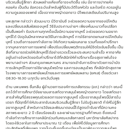
บริเวณลิ้นรู้สึกชา ส่วนผลข้างเคียงที่อาจจะเกิดขึ้น เช่น มีอาการปากแห้ง
คอแห้ง เป็นต้น ข้อควรระวังสำหรับผู้ที่มีประวัติโรคหัวใจ และโรคไต ควรอยู่ใน
ความดูแลของแพทย์ เนื่องจากชาหญ้าดอกขาว มีโพแตสเซียมในปริมาณสูง
นพ.สุเทพ กล่าวว่า ส่วนมะนาว มีวิตามินซี จะช่วยลดความอยากของนิโคติน
และเปลี่ยนรสสัมผัสของบุหรี่ วิธีรับประทานง่ายๆ เพียงหั่นมะนาวทั้งเปลือก
เป็นชิ้นพอคำ รับประทานทุกครั้งเมื่อมีความอยากบุหรี่ จะช่วยลดความอยาก
บุหรี่ได้ ปัจจุบันมีหลากหลายวิธีในการเลิกบุหรี่ การใช้สารทดแทนสารนิโคตินใน
บุหรี่ รวมถึงการออกกำลังกาย ให้เกิดความผ่อนคลาย รวมทั้งขอคำปรึกษา
จากบุคลากรทางการแพทย์ เพื่อปรับเปลี่ยนพฤติกรรมให้มีจิตใจเข้มแข็งขึ้น เป็น
สิ่งที่สามารถช่วยให้เลิกบุหรี่ได้อย่างรวดเร็วและประสบความสำเร็จ หากอาศัย
อยู่ในต่างจังหวัดขอรับคำปรึกษาได้ที่คลินิกให้คำปรึกษาเรื่องสุขภาพในโรง
พยาบาลต่างๆ ส่วนกรุงเทพมหานคร สามารถเข้ารับการรักษาด้วยการบำบัด
การเลิกบุหรี่โดยการใช้ยาสมุนไพรไทย และการอบสมุนไพร ที่คลินิกรักสุขภาพ
โรงพยาบาลการแพทย์แผนไทยและการแพทย์ผสมผสาน (ยศเส) ตั้งแต่เวลา
08.30-16.30 น.ทุกวัน ยกเว้นวันพุธ
ด้าน นพ.นพพร ชื่นกลิ่น ผู้อำนวยการองค์การเภสัชกรรม (อภ.) กล่าวว่า ขณะนี้
อภ.ได้ทำการศึกษาวิจัยยาอมสารสกัดจากสมุนไพรหญ้าดอกขาว โดยสกัดเอา
สารสำคัญที่มีสรรพคุณช่วยลดการอยากสูบบุหรี่ เนื่องจากสมุนไพรนี้มีสารไน
เตรท ที่มีฤทธิ์ทำให้ประสาทรับรสบริเวณลิ้นรู้สึกชา ไม่รับรู้รสชาติ ทำให้ไม่รู้สึก
อยากสูบบุหรี่ สำหรับการวิจัยและพัฒนาตอนนี้ได้สูตรตำรับยาที่มีความคง
สภาพระยะยาว 2 ปี เรียบร้อยแล้ว และยาผ่านมาตรฐานที่กำหนด ซึ่งขณะนี้
กำลังทำการศึกษาทางคลินิกร่วมกับคณะเภสัชศาสตร์ มหาวิทยาลัยศิลปากร
โดยจะใช้เวลาในการศึกษาประมาณ 12 เดือน เพื่อให้ได้ข้อมูลการศึกษา
ประสิทธิผลที่เพียงพอ จากนั้นจะยื่นขอขึ้นทะเบียนเป็นยาพัฒนาจากสมุนไพร