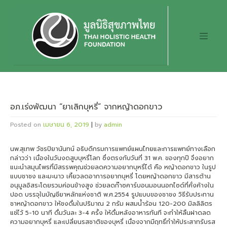
Skip
to
content
อภ.เร่งพัฒนา “ยาเลิกบุหรี่” จากหญ้าดอกขาว
Posted on
เมษายน 6, 2019
|
by
admin
นพ.สุเทพ วัชรปิยานันทน์ อธิบดีกรมการแพทย์แผนไทยและการแพทย์ทางเลือก
กล่าวว่า เนื่องในวันงดสูบบุหรี่โลก ซึ่งตรงกับวันที่ 31 พ.ค. ของทุกปี จึงอยาก
แนะนำสมุนไพรที่มีสรรพคุณช่วยลดความอยากบุหรี่ได้ คือ หญ้าดอกขาว ในรูป
แบบชาชง และมะนาว เคี้ยวลดอาการอยากบุหรี่ โดยหญ้าดอกขาว มีสารต้าน
อนุมูลอิสระโดยรวมค่อนข้างสูง ช่วยลดก๊าซคาร์บอนมอนนอกไซด์ที่คั่งค้างใน
ปอด บรรจุในบัญชียาหลักแห่งชาติ พ.ศ.2554 รูปแบบของชาชง วิธีรับประทาน
ชาหญ้าดอกขาว ให้ชงดื่มในปริมาณ 2 กรัม ผสมน้ำร้อน 120-200 มิลลิลิตร
แช่ไว้ 5-10 นาที ดื่มวันละ 3-4 ครั้ง ให้ดื่มหลังอาหารทันที จะทำให้ลิ้นฝาดลด
ความอยากบุหรี่ และเปลี่ยนรสชาติของบุหรี่ เนื่องจากมีฤทธิ์ทำให้ประสาทรับรส