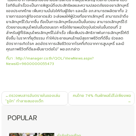
ไซทิซีนสำเร็จจะเป็นการพิสูจน์ถึงประสิทธิผลและความปลอดภัยของยาเลิกบุหรี่
ของประเทศไทย เพิ่มความมั่นใจให้กับผู้ใช้ยา และเมื่อ อภ.สามารถผลิตยาทั้ง 2
รายการออกสู่ท้องตลาดแล้ว จะส่งผลให้ผู้ป่วยที่อยากเลิกบุหรี่ สามารถเข้าถึง
ยาเลิกบุหรี่ได้มากขึ้น ถือเป็นการเลิกบุหรี่แบบเป็นขั้นตอน สามารถเลิกบุหรี่ได้
ด้วยยาอมสมุนไพรในขั้นตอนแรก หรือใช้ยาแผนปัจจุบันช่วยในขั้นตอนที่ 2
สำหรับผู้ที่ใช้สมุนไพรเลิกบุหรี่ไม่สำเร็จ เพื่อเพิ่มประสิทธิภาพในการเลิกบุหรี่ให้ดี
ยิ่งขึ้น ในราคาที่ยุติธรรม ทำให้ประชาชนคนไทยมีสุขภาพชีวิตที่ดีขึ้น ช่วยลด
อัตราการเกิดโรค ลดอัตราการเสียชีวิตจากโรคที่เกิดจากการสูบบุหรี่ และมี
คุณภาพชีวิตที่ดีและยืนยาวต่อไป” ผอ.อภ.กล่าว
ที่มา : http://manager.co.th/QOL/ViewNews.aspx?
NewsID=9600000055473
แนะแนว
ตรวจพบสารอันตรายในของเล่น
คนไทย 74% กินผักผลไม้ไม่เพียงพอ
เรื่อง
“รูบิก” ทำลายสมองเด็ก
POPULAR
กำลังช้างเผือก