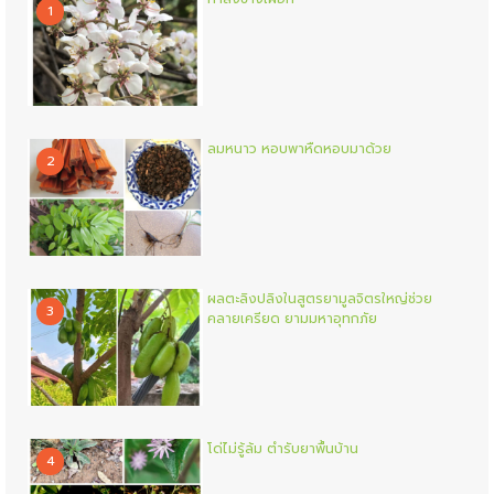
1
ลมหนาว หอบพาหืดหอบมาด้วย
2
ผลตะลิงปลิงในสูตรยามูลจิตรใหญ่ช่วย
3
คลายเครียด ยามมหาอุทกภัย
โด่ไม่รู้ล้ม ตำรับยาพื้นบ้าน
4