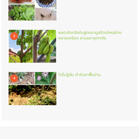
ผลตะลิงปลิงในสูตรยามูลจิตรใหญ่ช่วย
3
คลายเครียด ยามมหาอุทกภัย
โด่ไม่รู้ล้ม ตำรับยาพื้นบ้าน
4