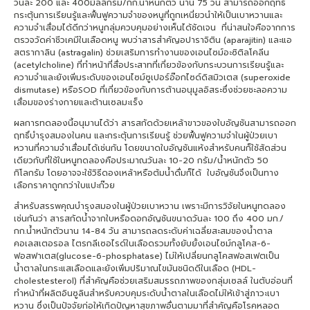
วันละ 200 และ 400มิลลิกรัม/กก.น้ำหนักตัว นาน 75 วัน สามารถออกฤทธิ์
กระตุ้นการเรียนรู้และฟื้นฟูความจำของหนูที่ถูกเหนี่ยวนำให้เป็นเบาหวานและ
ความจำเสื่อมได้ดีกว่าหนูกลุ่มควบคุมอย่างเห็นได้ชัดเจน ที่น่าสนใจคือจากการ
ตรวจวัดค่าชีวเคมีในเลือดหนู พบว่าสารสำคัญอปาราจิติน (aparajitin) และแอ
สตรากาลิน (astragalin) ช่วยเสริมการทำงานของเอนไซม์อะซิติลโคลีน
(acetylcholine) ที่ทำหน้าที่สื่อประสาทที่เกี่ยวข้องกับกระบวนการเรียนรู้และ
ความจำและยังเพิ่มระดับของเอนไซม์ซูเปอร์อ๊อกไซด์ดิสมิวเตส (superoxide
dismutase) หรือSOD ที่เกี่ยวข้องกับการต้านอนุมูลอิสระซึ่งช่วยชะลอความ
เสื่อมของร่างกายและต้านเซลมะเร็ง
ผลการทดลองนี้อนุมานได้ว่า สารสกัดด้วยเหล้าขาวของใบอัญชันสามารถออก
ฤทธิ์บำรุงสมองในคน และกระตุ้นการเรียนรู้ ช่วยฟื้นฟูความจำในผู้ป่วยเบา
หวานที่ความจำเสื่อมได้เช่นกัน โดยขนาดใบอัญชันแห้งสำหรับคนก็ใช้สัดส่วน
เดียวกับที่ใช้ในหนูทดลองคือประมาณวันละ 10-20 กรัม/น้ำหนักตัว 50
กิโลกรัม โดยอาจจะใช้วิธีดองเหล้าหรือต้มน้ำดื่มก็ได้ ใบอัญชันจึงเป็นทาง
เลือกราคาถูกกว่าใบแปะก๊วย
สำหรับสรรพคุณบำรุงสมองในผู้ป่วยเบาหวาน เพราะมีการวิจัยในหนูทดลอง
เช่นกันว่า สารสกัดน้ำจากใบหรือดอกอัญชันขนาดวันละ 100 ถึง 400 มก./
กก.น้ำหนักตัวนาน 14-84 วัน สามารถลดระดับค่าเฉลี่ยสะสมของน้ำตาล
คอเลสเตอรอล ไตรกลีเซอไรด์ในเลือดรวมทั้งยับยั้งเอนไซม์กลูโคส-6-
ฟอสฟาเตส(glucose-6-phosphatase) ไม่ให้เปลี่ยนกลูโคสฟอสเฟตเป็น
น้ำตาลในกระแสเลือดและยังเพิ่มปริมาณไขมันชนิดดีในเลือด (HDL-
cholestesterol) ที่สำคัญคือช่วยเสริมสมรรถภาพของกลุ่มเซลล์ ในตับอ่อนที่
ทำหน้าที่ผลิตอินซูลินสำหรับควบคุมระดับน้ำตาลในเลือดไม่ให้เข้าสู่ภาวะเบา
หวาน ซึ่งเป็นปัจจัยก่อให้เกิดปัญหาสุขภาพอื่นตามมาที่สำคัญคือโรคหลอด