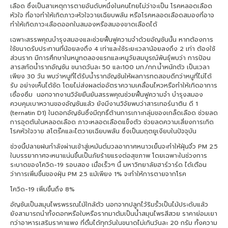
เลือด ซึ่งเป็นสาเหตุการตายอันดับหนึ่งในคนไทยไม่ว่าจะเป็น โรคหลอดเลือด
หัวใจ ที่อาจทำให้เกิดภาวะหัวใจวายเฉียบพลัน หรือโรคหลอดเลือดสมองที่อาจ
ทำให้เกิดภาวะเลือดออกในสมองหรือสมองขาดเลือดได้
เฉพาะสรรพคุณบำรุงสมองและช่วยฟื้นฟูความจำด้วยอัญชันนั้น หากต้องการ
ใช้ขนาดรับประทานที่น้อยลงถึง 4 เท่าและใช้ระยะเวลาน้อยลงถึง 2 เท่า ต้องใช้
ส่วนราก มีการศึกษาในหนูทดลองแรกและหนูวัยสมบูรณ์พันธุ์พบว่า การป้อน
สารสกัดน้ำรากอัญชัน ขนาดวันละ 50 และ100 มก./กก.น้ำหนักตัว เป็นเวลา
เพียง 30 วัน พบว่าหนูที่ได้รับน้ำรากอัญชันให้ผลการทดสอบดีกว่าหนูที่ไม่ได้
รับ อย่างเห็นได้ชัด โดยไม่ส่งผลต่ออัตราความเคลื่อนไหวหรือทำให้เกิดอาการ
เซื่องซึม นอกจากงานวิจัยยืนยันสรรพคุณช่วยฟื้นฟูความจำ บำรุงสมอง
ควบคุมเบาหวานของอัญชันแล้ว ยังมีงานวิจัยพบว่าสารเทอร์นาติน ดี 1
(ternatin D1) ในดอกอัญชันซึ่งมีฤทธิ์ต้านการเกาะกลุ่มของเกล็ดเลือด ช่วยลด
การอุดตันในหลอดเลือด ภาวะหลอดเลือดแข็งตัว ช่วยลดความเสี่ยงการเกิด
โรคหัวใจวาย สโตร๊คและไตวายเฉียบพลัน ซึ่งเป็นมฤตยูเงียบในปัจจุบัน
ช่วงนี้ปลายฝนกำลังผ่านเข้าสู่เหมันต์มวลอากาศหนาวเย็นจะทำให้ฝุ่นจิ๋ว PM 2.5
ในบรรยากาศจะหนาแน่นขึ้นเป็นภัยร้ายแรงต่อสุขภาพ โดยเฉพาะในช่วงการ
ระบาดของโควิด-19 รอบสอง เมื่อเร็วๆ นี้ มหาวิทยาลัยฮาร์วาร์ด ได้เตือน
ว่าการเพิ่มขึ้นของฝุ่น PM 2.5 แม้เพียง 1% จะทำให้การตายจากโรค
โควิด-19 เพิ่มขึ้นถึง 8%
อัญชันเป็นสมุนไพรพรรณไม้ใกล้ตัว นอกจากปลูกไว้ริมรั้วเป็นไม้ประดับแล้ว
ยังสามารถนำทั้งดอกหรือใบหรือรากมาต้มเป็นน้ำสมุนไพรสีสวย ราคาย่อมเยา
กว่าอาหารเสริมราคาแพง ที่ดื่มได้ทุกวันในขนาดไม่เกินวันละ 20 กรัม ทั้งความ