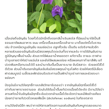
เมื่อเอ่ยถึงอัญชัน โดยทั่วไปมักนึกถึงดอกสีน้ำเงินสดใส ที่นิยมนำมาใช้เป็นสี
ธรรมชาติผสมอาหาร ขนม เครื่องดื่มและเครื่องสำอาง มาตั้งแต่ครั้งโบราณ
เช่น ข้าวเหนียวมูนอัญชัน ขนมช่อม่วง ปลูกคิ้วเข้ม เป็นต้น แต่จริงๆแล้วอีก
หลายส่วนของอัญชันล้วนมีสรรพคุณโดดเด่นทั้งรากและใบ การใช้อัญชันตาม
ภูมิปัญญาพื้นบ้านนั้น ส่วนรากใช้ฝนเอาน้ำหยอดตา แก้ตาเจ็บ ตาแฉะ ตาฟาง
บำรุงสายตาให้สว่างแจ่มใส และยังใช้ผสมผงข่อย หรือผงคนทาทำยาสีฟัน แก้
ปวดฟันเหงือกบวมได้ดี และนำมาต้มดื่มเป็นยาระบาย ขับปัสสาวะ ช่วยลดไข้ได้
ดีด้วย ส่วนน้ำต้มดอกอัญชันเข้มข้นมีสรรพคุณบำรุงโลหิต ช่วยให้สตรีมีเลือด
ฝาดสมบูรณ์ เมล็ดและฝักอ่อนรับประทานเป็นผักบำรุงร่างกายและช่วยระบา
ยอ่อนๆ
ปัจจุบันมีงานวิจัยฤทธิ์ทางเภสัชวิทยารับรองว่า รากอัญชันมีฤทธิ์ลดไข้ได้
เท่ากับยาพาราเซตามอล ส่วนใบใช้ต้มน้ำดื่มแก้ปวดเมื่อยได้ชะงัด มีงานวิจัยว่า
สารสกัดน้ำใบอัญชันมีฤทธิ์ระงับปวดกล้ามเนื้อได้ชะงัดกว่าและมีพิษข้างเคียง
น้อยกว่ายาแก้ปวดไดคลอฟีแน็ค (diclofenac sodium) ในท้องตลาด
งานวิจัยยังมีอีก พบว่าการให้สารสกัดเอทานอลใบอัญชันกับหนูทดลองขนาด