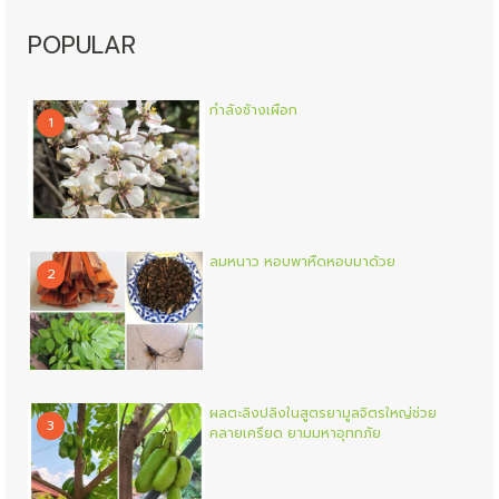
POPULAR
กำลังช้างเผือก
1
ลมหนาว หอบพาหืดหอบมาด้วย
2
ผลตะลิงปลิงในสูตรยามูลจิตรใหญ่ช่วย
3
คลายเครียด ยามมหาอุทกภัย