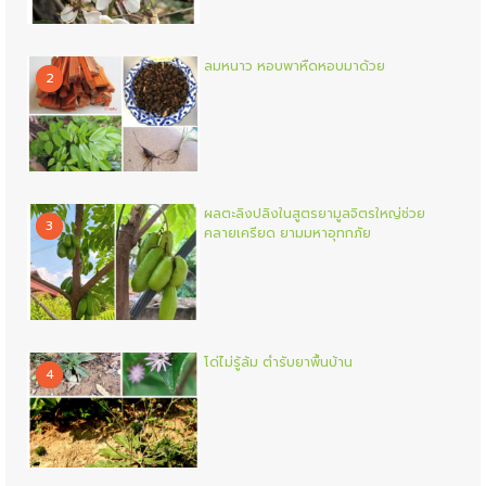
ลมหนาว หอบพาหืดหอบมาด้วย
2
ผลตะลิงปลิงในสูตรยามูลจิตรใหญ่ช่วย
3
คลายเครียด ยามมหาอุทกภัย
โด่ไม่รู้ล้ม ตำรับยาพื้นบ้าน
4