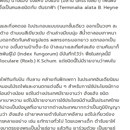
งเพชร) นางแฮ้ง รงแห้ง ฮังแฮ้ง (อีสาน นครราชสีมา) โพนผง
ึ่งเป็นคนละชนิดกับ ต้นรกฟ้า (Terminalia alata B. Heyne
ต้นและกิ่งคดงอ ใบประกอบแบบขนนกชั้นเดียว ออกเป็นวงๆ ละ
ด้าง ด้านบนสีเขียวเข้ม ด้านล่างมีขนนุ่ม สีน้ำตาลอมเทาหนา
 กลีบดอกติดกันคล้ายรูปแตร ผลทรงกระบอกยาว แตกออกเป็น
ง จะขึ้นตามป่าเต็ง-รัง ป่าละเมาะและที่แห้งแล้ง ตามคันนาก็
ันธุ์ไม้ (Index fungorum) มีบันทึกไว้ว่า พืชในสกุลนี้มี
loculare (Roxb.) K.Schum. แต่ชนิดนี้ไม่มีรายงานว่าพบใน
ผาไฟกินกับป่น กับลาบ คล้ายกับฝักเพกา ในประเทศอินเดียนิยม
รือ หมอนไม้รถไฟและงานตกแต่งอื่น ๆ สำหรับการใช้ประโยชน์ทาง
ลค่อนข้างน้อย แต่ในต่างประเทศมีรายงานว่า ฮังแฮ้ง ชนิด
เบาหวาน แต่ไม่มีรายงานการใช้ประโยชน์ด้านนี้ในประเทศไทย
ต่น่าจะเป็นข้อมูลที่เอามาจากต่างประเทศมากกว่าเป็นภูมิปัญญา
่า ฮังแฮ้ง เข้ายาหลายตำรับในภาคอีสาน แต่ไม่เกี่ยวข้อง
รหลายอย่าง เช่น แก้ทรางทั่วไป โดยเฉพาะเด็ก ตำรับยาให้
้างบาตรของพระเป็นน้ำแช่อาบ แล้วกิน ยาร่วมด้วย เป็นยาแช่