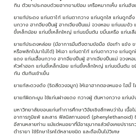
กิน ตัวยาประกอบด้วยฮากขามป้อม เครือหมากเห็บ แก่นฮังแ
ยาแก้ประดง แก่นตาไก้ แก่นตากวาง แก่นดูกใส แก่นดูกอึ่ง แ
นกวาง ฮากจียงปืนผู้ ฮากเจียงปืนแม่ จวงหอม แก่นนมงัว 
ขี้เหล็กน้อย แก่นขี้เหล็กใหญ่ แก่นขมิ้นต้น ขมิ้นเครือ แก่น
ยาแก้ประดงหล่อย (มีอาการมึนตึงตามข้อมือ ข้อเท้า แข้ง ขา 
หรือพลิกไปมาไม่ได้) ให้เอา แก่นตาไก้ แก่นตากวาง แก่นดูกใ
แดง แก่นเฮื้อนกวาง ฮากจียงปืนผู้ ฮากเจียงปืนแม่ จวงหอ
หัวหำฮอก แก่นขี้เหล็กน้อย แก่นขี้เหล็กใหญ่ แก่นขมิ้นต้น ข
กัน ต้มกินเช้าเย็น
ยาแก้สะดวงดัง (ริดสีดวงจมูก) ให้เอาฮากตองหมอง ไฮมี้ ไม
ยาแก้ผิดกะบูน ใช้แก่นฝางแดง กวางผู้ ต้นหางกวาง แก่นบ้งม
มหาวิทยาลัยขอนแก่นทำการศึกษาวิจัยเชิงลึกพบว่าใน เนื้อไม้
อาการภูมิแพ้ และสาร ฟิลนิลทานอยด์ (phenylethanoid) ซึ
อีสานหลายท่าน แม้แต่หมอยาที่มีอายุมากแล้วยังเคยปรารภว่า ไม
ตำรายา ใช้รักษาโรคได้หลายชนิด และถือเป็นไม้วิเศษ