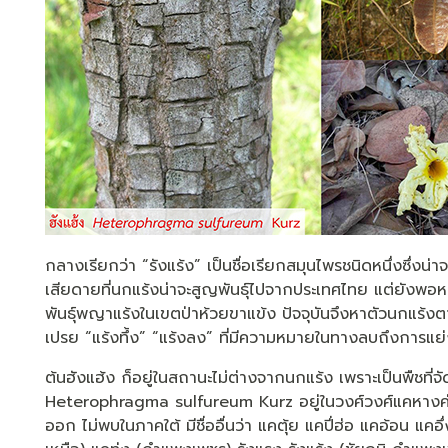
กลางเรียกว่า “รังแร้ง” เป็นชื่อเรียกสมุนไพรชนิดหนึ่งซึ่งน่า
เสียดายที่นกแร้งน่าจะสูญพันธุ์ไปจากประเทศไทย แต่ยังพอห
พันธุ์พญาแร้งในเขตป่าห้วยขาแข้ง ปัจจุบันจึงหาตัวนกแร้ง
เปรย “แร้งทึ้ง” “แร้งลง” ที่มีความหมายในทางลบถึงการแย่งช
ต้นฮังแฮ้ง ก็อยู่ในสถานะไม่ต่างจากนกแร้ง เพราะเป็นพืชที่
Heterophragma sulfureum Kurz อยู่ในวงศ์วงศ์แคหางค่
ออก ไม่พบในภาคใต้ มีชื่ออื่นว่า แคตุ้ย แคปี่ฮ่อ แคอ้อน แค