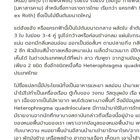
เหนือ) แคทุ่ง (กำแพงเพชร) รังแรง รังแร้ง (ชัยภูมิ กำแพ
(มหาสารคาม) สำหรับชื่อทางราชการไทย เรียกว่า แครกฟ้า ซ
ex Roth) ซึ่งเป็นไม้ยืนต้นขนาดใหญ่
แต่ฮังแฮ้ง หรือแครกฟ้านี้เป็นไม้ต้นขนาดกลาง ผลัดใบ ลำ
3 ใบ ใบย่อย 3-4 คู่ รูปไข่กว้างหรือค่อนข้างกลม แผ่นใบกระ
แน่น ดอกมีกลิ่นหอมอ่อน ออกเป็นช่อสั้นๆ ตามปลายกิ่ง
2 ซีก ผิวมีขนสีน้ำตาลเหลืองหนาแน่น เมล็ดจำนวนมาก มีปีกบา
เห็นได้ ในต่างประเทศพบได้ที่พม่า ลาว กัมพูชา จากฐานข้อมูลพ
เพียง 2 ชนิด ซึ่งอีกชนิดหนึ่งคือ Heterophragma quadri
ประเทศไทย
ไม้ชื่อแปลกนี้มีประโยชน์ทั้งเป็นอาหารและยา ผลอ่อน นำมาเ
นำไม้ไปทำเป็นเครื่องเรือน ตู้เก็บของ วงกบ วัสดุบุผนัง เ
ยา เนื่องจากเป็นไม้หายาก พบได้เฉพาะบางพื้นที่ จึงมีข้อมู
Heterophragma quadriloculare มีการนำมาใช้ในการรักษา
มีรายงานจากนักศึกษาบางสถาบันกล่าวถึงเรื่องนี้อยู่บ้าง แ
ของหมอพื้นบ้านของเรา เพราะจากข้อมูลของหมอพื้นบ้าน พบว
กับเบาหวาน หมอยาพื้นบ้านอีสานนำมาเข้ายารักษาโรค/อากา
เอา ผักบุ้งช้าง เครือพลูช้าง ฮากดาบเงือก เห็ดบก เอาน้ำล