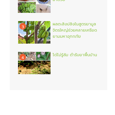
ผลตะลิงปลิงในสูตรยามูล
3
จิตรใหญ่ช่วยคลายเครียด
ยามมหาอุทกภัย
โด่ไม่รู้ล้ม ตำรับยาพื้นบ้าน
4