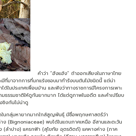
คำว่า “ฮังแฮ้ง” ถ้าออกเสียงในภาษาไทย
จะมีที่มาจากการที่นกแร้งชอบมาทำรังบนต้นไม้ชนิดนี้ แต่น่า
าได้ในประเทศเพื่อนบ้าน และฟังว่าทางราชการมีโครงการเพาะ
ตามธรรมชาติให้ดูกันยากมาก ได้แต่ดูภาพในอดีต และคำเปรียบ
ิงกันไม่น่าดู
จัดในกลุ่มหายากมากใกล้สูญพันธุ์ มีชื่อพฤกษศาสตร์ว่า
าง (Bignoniaceae) พบได้ในแถบภาคเหนือ อีสานและตะวัน
อึ่ง (ลำปาง) แครกฟ้า (สุโขทัย อุตรดิตถ์) แคหางค่าง (ภาค