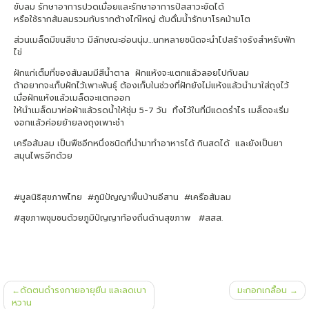
ขับลม รักษาอาการปวดเมื่อยและรักษาอาการปัสสาวะขัดได้
หรือใช้รากส้มลมรวมกับรากต้างไก่ใหญ่ ต้มดื่มน้ำรักษาโรคม้ามโต
ส่วนเมล็ดมีขนสีขาว มีลักษณะอ่อนนุ่ม…นกหลายชนิดจะนำไปสร้างรังสำหรับฟัก
ไข่
ฝักแก่เต็มที่ของส้มลมมีสีน้ำตาล ฝักแห้งจะแตกแล้วลอยไปกับลม
ถ้าอยากจะเก็บฝักไว้เพาะพันธุ์ ต้องเก็บในช่วงที่ฝักยังไม่แห้งแล้วนำมาใส่ถุงไว้
เมื่อฝักแห้งแล้วเมล็ดจะแตกออก
ให้นำเมล็ดมาห่อผ้าแล้วรดน้ำให้ชุ่ม 5-7 วัน ทิ้งไว้ในที่มีแดดรำไร เมล็ดจะเริ่ม
งอกแล้วค่อยย้ายลงถุงเพาะชำ
เครือส้มลม เป็นพืชอีกหนึ่งชนิดที่นำมาทำอาหารได้ กินสดได้ และยังเป็นยา
สมุนไพรอีกด้วย
#มูลนิธิสุขภาพไทย #ภูมิปัญญาพื้นบ้านอีสาน #เครือส้มลม
#สุขภาพชุมชนด้วยภูมิปัญญาท้องถิ่นด้านสุขภาพ #สสส.
แนะแนว
ดัดตนดำรงกายอายุยืน และลดเบา
มะกอกเกลื้อน
เรื่อง
หวาน