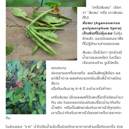
“เครือส้มลม” เรียก
ว่า “ส้มลม” หรือ เถาส้มลม
ก็ได้
ส้มลม (
Aganonerion
polymorphum Spire)
เป็นพืชที่ไม่คุ้นเลย
ไม่คุ้น
อีกแล้ว…แอดมินชอบเอาพืช
ที่ไม่รู้จักมาเล่าตลอดเลย
ส้มลม เป็นไม้เถา ทุกส่วนมี
น้ำยางและเหนียว ใบเดี่ยว
เรียงตรงข้าม รูปไข่หรือ
ขอบขนาน
ช่อดอกออกที่ปลายกิ่ง ผลเป็นฝักคู่สีเขียว ผล
แก่สีน้ำตาล ผลแห้งจะแตกมีเมล็ดสีน้ำตาลมีขน
สีขาว
เมื่อต้นเติบอายุ 6-8 ปี จะนำรากไปทำยา
เครือส้มลม มีใบและผลที่มีรสเปรี้ยวจึงนิยมนำมา
กิน เช่น ใบและยอดอ่อนมีรสเปรี้ยวนำมากินกับ
น้ำพริก หรือเป็นผักแกล้มกับอาหารได้ทุกชนิด…
เอาเป็นว่ากินกับอาหารได้ทุกอย่างที่เราอยากจะ
กิน
ในส่วนของ “ราก” นำไปต้มน้ำแล้วดื่มช่วยรักษาอาการกล้ามเนื้อท้องเกร็ง ช่วย