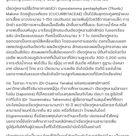
เจียวกู่หลานมีชื่อวิทยาศาสตร์ว่า Gynostemma pentaphyllum (Thunb.)
Makino จัดอยู่ในวงศ์แตง (CUCURBITACEAE) เป็นไม้ล้มลุกตระกูลหญ้าแบบ
เถาเลื้อย ยาวประมาณ 1-150 เซนติเมตร ขยายพันธุ์ด้วยวิธีการเพาะเมล็ด การ
ปักชำ และวิธีการเพาะเลี้ยงเนื้อเยื่อพืช มักขึ้นตามที่ชื้นแฉะ ริมทางน้ำไหล หรือ
อาจพบขึ้นบนหินปูน มาเรียนรู้ลักษณะต้นเจียวกู่หลานอีกสักนิด ใบออกเรียง
สลับ มักเรียงแบบขนนก กิ่งหนึ่งมีใบประมาณ 3-7 ใบ ดอกเจียวกู่หลาน
ออกดอกเป็นกระจุกมีสีเหลืองเขียว โดยจะออกตามซอกใบ ดอกเป็นแบบแยก
เพศแต่อยู่บนต้นเดียวกัน ผลเจียวกู่หลาน ลักษณะของผลเป็นรูปทรงกลม ผล
อ่อนเป็นสีเขียว ส่วนผลแก่เป็นสีเขียวออกดำ เจียวกู่หลาน มีถิ่นกำเนิดในทวีป
เอเชีย พบบริเวณภูมิประเทศที่เป็นป่าเขาที่มีความสูงระดับ 300-3,200 เมตร
จากระดับน้ำทะเล พบได้ใน จีน ญึ่ปุ่น เกาหลี อินเดีย ศรีลังกา ภูฏาน บังคลา
เทศ เมียนมาร์ ไทย ลาว เวียดนาม มาเลเซีย อินโดนีเซีย นิวกีนี และในไทย
นอกจากพบในธรรมชาติแล้วยังมีการปลูกกันพอสมควรที่จังหวัดเชียงใหม่
ดร. โอซามะ ทานากะ (Dr.Osama Tanaka) แห่งคณะแพทย์ศาสตร์
มหาวิทยาลัยฮิโรชิมาประเทศญี่ปุ่น ทำการศึกษาจนพบว่า เจียวกู่หลานมีสารซา
โปนิน (Saponins) ที่มีโครงสร้างโมเลกุลเหมือนกับโสม ต่อมา ดร.ซูนีมัตซึ
ทากิโมโต (Dr Tsunematsu Takemoto) ผู้เชี่ยวชาญด้านสมุนไพรที่ศึกษา
ประโยชน์ของเจียวกู่หลานมานานกว่า 10 ปี พบว่าเจียวกู่หลานมีสารซาโปนินที่
สามารถจำแนกได้มากถึง 82 ชนิด หรือที่เรียกว่า ไกเพนโนไซด์
(Gypenosides) ซึ่งมีสรรพคุณในการต้านมะเร็งตับ ปอดและลำไส้ใหญ่
นอกจากนี้ยังมีการศึกษาทางด้านคลินิกพบว่าเจียวกู่หลานสามารถเพิ่ม
ภูมิคุ้มกันให้กับผู้ป่วยมะเร็งที่ไม่ได้รับเคมีบำบัดได้เป็นอย่างดี
เจียวกู่หลานยังเป็นสมุนไพรที่ใช้เป็นยาได้เหมือนกับโสมแต่ดีกว่าโสม เนื่องจาก