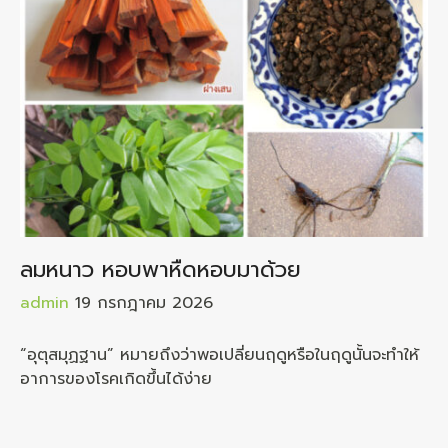
ลมหนาว หอบพาหืดหอบมาด้วย
admin
19 กรกฎาคม 2026
“อุตุสมุฏฐาน” หมายถึงว่าพอเปลี่ยนฤดูหรือในฤดูนั้นจะทำให้
อาการของโรคเกิดขึ้นได้ง่าย