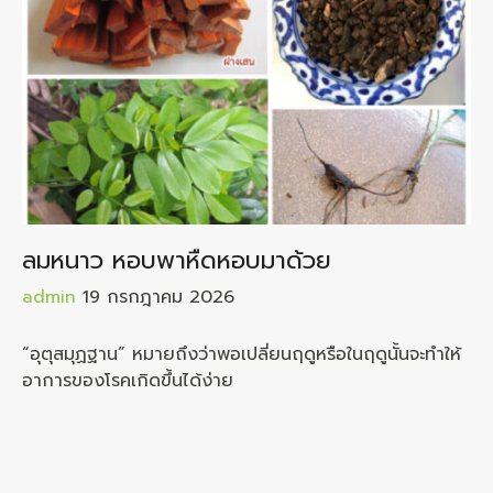
ลมหนาว หอบพาหืดหอบมาด้วย
admin
19 กรกฎาคม 2026
“อุตุสมุฏฐาน” หมายถึงว่าพอเปลี่ยนฤดูหรือในฤดูนั้นจะทำให้
อาการของโรคเกิดขึ้นได้ง่าย