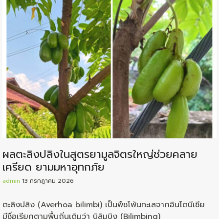
ผลตะลิงปลิงในสูตรยามูลจิตรใหญ่ช่วยคลาย
เครียด ยามมหาอุทกภัย
admin
13 กรกฎาคม 2026
ตะลิงปลิง (Averhoa bilimbi) เป็นพืชโพ้นทะเลจากอินโดนีเซีย
มีชื่อเรียกตามพื้นถิ่นเดิมว่า บิลิมบิง (Bilimbing)