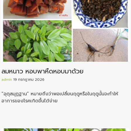
ลมหนาว หอบพาหืดหอบมาด้วย
admin
19 กรกฎาคม 2026
“อุตุสมุฏฐาน” หมายถึงว่าพอเปลี่ยนฤดูหรือในฤดูนั้นจะทำให้
อาการของโรคเกิดขึ้นได้ง่าย