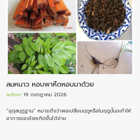
ลมหนาว หอบพาหืดหอบมาด้วย
admin
19 กรกฎาคม 2026
“อุตุสมุฏฐาน” หมายถึงว่าพอเปลี่ยนฤดูหรือในฤดูนั้นจะทำให้
อาการของโรคเกิดขึ้นได้ง่าย