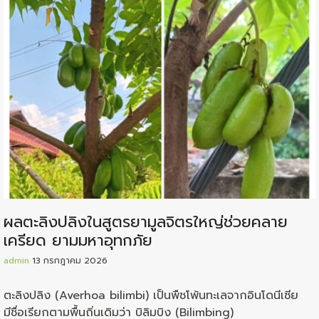
ผลตะลิงปลิงในสูตรยามูลจิตรใหญ่ช่วยคลาย
เครียด ยามมหาอุทกภัย
admin
13 กรกฎาคม 2026
ตะลิงปลิง (Averhoa bilimbi) เป็นพืชโพ้นทะเลจากอินโดนีเซีย
มีชื่อเรียกตามพื้นถิ่นเดิมว่า บิลิมบิง (Bilimbing)