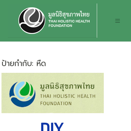
Skip
to
content
ป้ายกำกับ:
หืด