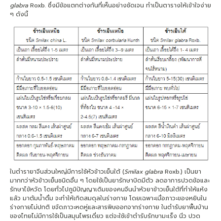
glabra
Roxb. ซึ่งมีข้อแตกต่างกันที่เห็นอย่างชัดเจน ทำเป็นตารางให้เข้าใจง่าย
ๆ ดังนี้
ในตำรายาจีนส่วนใหญ่มีการใช้หัวข้าวเย็นใต้ (
Smilax glabra
Roxb.) เป็นยา
มากกว่าหัวข้าวเย็นชนิดอื่น ๆ โดยใช้เป็นยารักษาบิดมีตัว ลดอาการปวดข้อและ
รักษาไข้หวัด โดยทั่วไปภูมิปัญญาเดิมของคนจีนนำหัวยาข้าวเย็นใต้ที่ทำให้แห้ง
แล้ว มาต้มน้ำดื่ม จะทำให้เกิดสมดุลในร่างกาย โดยเฉพาะเมื่อภาวะของหยินใน
ร่างกายไม่ปกติ ขจัดภาวะหดหู่และสารพิษออกจากร่างกาย ในตำรับยาพื้นบ้าน
ของไทยไม่มีการใช้เป็นสมุนไพรเดี่ยว แต่จะใช้เข้าตำรับรักษามะเร็ง นิ่ว ปวด