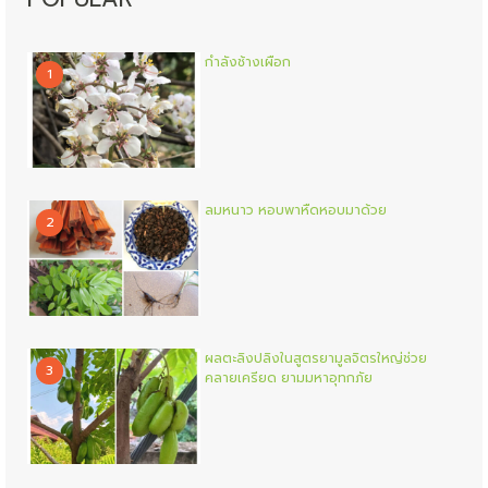
กำลังช้างเผือก
1
ลมหนาว หอบพาหืดหอบมาด้วย
2
ผลตะลิงปลิงในสูตรยามูลจิตรใหญ่ช่วย
3
คลายเครียด ยามมหาอุทกภัย