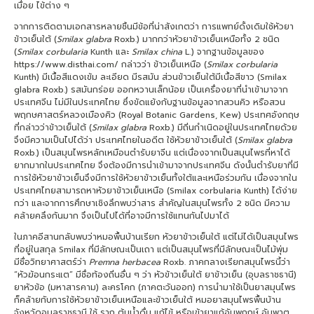
เมื่อย ไข้ต่าง ๆ
จากการติดตามเอกสารหลายชิ้นมีข้อที่น่าสังเกตว่า การแพทย์ดั้งเดิมใช้หัวยา
ข้าวเย็นใต้ (
Smilax glabra
Roxb.) มากกว่าหัวยาข้าวเย็นเหนือทั้ง 2 ชนิด
(
Smilax corbularia
Kunth และ
Smilax china
L.) จากฐานข้อมูลของ
https://www.disthai.com/ กล่าวว่า ข้าวเย็นเหนือ (
Smilax corbularia
Kunth) มีเนื้อสีแดงเข้ม ละเอียด มีรสมัน ส่วนข้าวเย็นใต้มีเนื้อสีขาว (Smilax
glabra Roxb.) รสมันกร่อย ออกหวานเล็กน้อย เป็นเครื่องยาที่นำเข้ามาจาก
ประเทศจีน ไม่มีในประเทศไทย ซึ่งขัดแย้งกับฐานข้อมูลจากสวนคิว หรือสวน
พฤกษศาสตร์หลวงเมืองคิว (Royal Botanic Gardens, Kew) ประเทศอังกฤษ
ที่กล่าวว่าข้าวเย็นใต้ (
Smilax glabra
Roxb.) มีถิ่นกำเนิดอยู่ในประเทศไทยด้วย
จึงมีความเป็นไปได้ว่า ประเทศไทยในอดีต ใช้หัวยาข้าวเย็นใต้ (
Smilax glabra
Roxb.) เป็นสมุนไพรหลักเหมือนตำรับยาจีน แต่เนื่องจากเป็นสมุนไพรที่หาได้
ยากมากในประเทศไทย จึงต้องมีการนำเข้ามาจากประเทศจีน ดังนั้นตำรับยาที่มี
การใช้หัวยาข้าวเย็นจึงมีการใช้หัวยาข้าวเย็นทั้งใต้และเหนือร่วมกัน เนื่องจากใน
ประเทศไทยสามารถหาหัวยาข้าวเย็นเหนือ (Smilax corbularia Kunth) ได้ง่าย
กว่า และจากการศึกษาเชิงลึกพบว่าสาร สำคัญในสมุนไพรทั้ง 2 ชนิด มีความ
คล้ายคลึงกันมาก จึงเป็นไปได้ที่อาจมีการใช้แทนกันไปมาได้
ในภาคอีสานกลับพบว่าหมอพื้นบ้านเรียก หัวยาข้าวเย็นใต้ แต่ไม่ได้เป็นสมุนไพร
ที่อยู่ในสกุล Smilax ที่มีลักษณะเป็นเถา แต่เป็นสมุนไพรที่มีลักษณะเป็นไม้พุ่ม
มีชื่อวิทยาศาสตร์ว่า
Premna herbacea
Roxb. ภาคกลางเรียกสมุนไพรนี้ว่า
“หัวฆ้อนกระแต” มีชื่อท้องถิ่นอื่น ๆ ว่า หัวข้าวเย็นใต้ ยาข้าวเย็น (อุบลราชธานี)
ยาหัวข้อ (มหาสารคาม) ละครโคก (ภาคตะวันออก) การนำมาใช้เป็นยาสมุนไพร
ก็คล้ายกับการใช้หัวยาข้าวเย็นเหนือและข้าวเย็นใต้ หมอยาสมุนไพรพื้นบ้าน
จังหวัดอุบลราชธานี ใช้ ราก ต้มน้ำดื่ม แก้ไข้ หรือเข้ายาแก้อัมพฤกษ์ อัมพาต