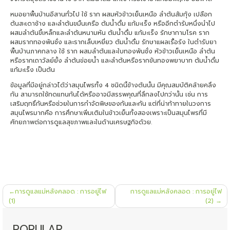
หมอยาพื้นบ้านอีสานทั่วไป ใช้ ราก ผสมหัวข้าวเย็นเหนือ ลำต้นส้มกุ้ง เปลือก
ต้นสะเดาช้าง และลำต้นขมิ้นเครือ ต้มน้ำดื่ม แก้มะเร็ง หรืออีกตำรับหนึ่งนำไป
ผสมลำต้นขี้เหล็กและลำต้นหนามหัน ต้มน้ำดื่ม แก้มะเร็ง รักษากามโรค ราก
ผสมรากทองพันชั่ง และรากเล็บเหยี่ยว ต้มน้ำดื่ม รักษาแผลเรื้อรัง ในตำรับยา
พื้นบ้านภาคกลาง ใช้ ราก ผสมลำต้นและใบทองพันชั่ง หัวข้าวเย็นเหนือ ลำต้น
หรือรากเถาวัลย์ยั้ง ลำต้นข่อยน้ำ และลำต้นหรือรากขันทองพยาบาท ต้มน้ำดื่ม
แก้มะเร็ง เป็นต้น
ข้อมูลที่มีอยู่กล่าวได้ว่าสมุนไพรทั้ง 4 ชนิดนี้ข้างต้นนั้น มีคุณสมบัติคล้ายคลึง
กัน สามารถใช้ทดแทนกันได้หรืออาจมีสรรพคุณที่ลึกลงไปกว่านั้น เช่น การ
เสริมฤทธิ์กันหรือช่วยในการกำจัดพิษของกันและกัน แต่ที่น่าท้าทายในวงการ
สมุนไพรมากคือ การศึกษาเพิ่มเติมในข้าวเย็นทั้งสองเพราะเป็นสมุนไพรที่มี
ศักยภาพต่อการดูแลสุขภาพและในด้านเศรษฐกิจด้วย.
แนะแนว
การดูแลแม่หลังคลอด : การอยู่ไฟ
การดูแลแม่หลังคลอด : การอยู่ไฟ
เรื่อง
(1)
(2)
POPULAR