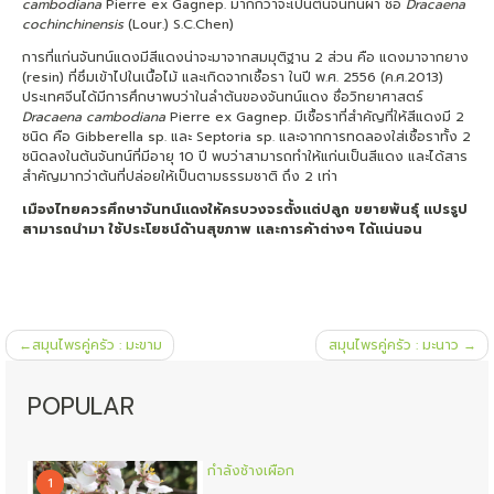
cambodiana
Pierre ex Gagnep. มากกว่าจะเป็นต้นจันทน์ผา ชื่อ
Dracaena
cochinchinensis
(Lour.) S.C.Chen)
การที่แก่นจันทน์แดงมีสีแดงน่าจะมาจากสมมุติฐาน 2 ส่วน คือ แดงมาจากยาง
(resin) ที่ซึมเข้าไปในเนื้อไม้ และเกิดจากเชื้อรา ในปี พ.ศ. 2556 (ค.ศ.2013)
ประเทศจีนได้มีการศึกษาพบว่าในลำต้นของจันทน์แดง ชื่อวิทยาศาสตร์
Dracaena cambodiana
Pierre ex Gagnep. มีเชื้อราที่สำคัญที่ให้สีแดงมี 2
ชนิด คือ Gibberella sp. และ Septoria sp. และจากการทดลองใส่เชื้อราทั้ง 2
ชนิดลงในต้นจันทน์ที่มีอายุ 10 ปี พบว่าสามารถทำให้แก่นเป็นสีแดง และได้สาร
สำคัญมากว่าต้นที่ปล่อยให้เป็นตามธรรมชาติ ถึง 2 เท่า
เมืองไทยควรศึกษาจันทน์แดงให้ครบวงจรตั้งแต่ปลูก ขยายพันธุ์ แปรรูป
สามารถนำมา ใช้ประโยชน์ด้านสุขภาพ และการค้าต่างๆ ได้แน่นอน
แนะแนว
สมุนไพรคู่ครัว : มะขาม
สมุนไพรคู่ครัว : มะนาว
เรื่อง
POPULAR
กำลังช้างเผือก
1