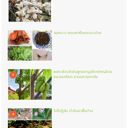
ลมหนาว หอบพาหืดหอบมาด้วย
2
ผลตะลิงปลิงในสูตรยามูลจิตรใหญ่ช่วย
3
คลายเครียด ยามมหาอุทกภัย
โด่ไม่รู้ล้ม ตำรับยาพื้นบ้าน
4