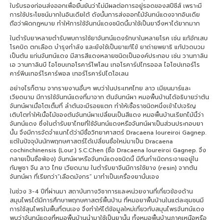
ใบรับรองก่อนส่งออกเพื่อยืนยันว่าไม่มีผลต่อการอยู่รอดของสปีชีส์ เพราะมี
การใช้ประโยชน์มากในอินเดียใต้ ดังนั้นการส่งออกไม้จันทน์แดงจากอินเดีย
ถือว่าผิดกฎหมาย ทำให้การใช้จันทน์แดงชนิดนี้มาใช้เป็นยาจึงหาได้ยากมาก
ในตำรับยาหลายตำรับพบการใช้ยาจันทน์แดงรักษาในหลายโรค เช่น แก้อักเสบ
โรคบิด ตกเลือด บำรุงกำลัง และยังใช้เป็นยาแก้ไข้ ยาถ่ายพยาธิ แก้ปวดบวม
เป็นต้น แก่นจันทน์แดง มีสารสีแดงหลายชนิดเป็นองค์ประกอบ เช่น วานทาลิน
เอ วานทาลินบี ไอโซบเทอโรคาร์โพโลน เทอโรคาร์ปไทรออล ไอโซปเทอร์โร
คาร์พีนเทอร์โรคาร์พอล เทอร์โรคาร์ปไดโอเลน
อย่างไรก็ตาม จากรายงานอื่นๆ พบว่าในประเทศไทย ลาว เมียนมาร์และ
เวียดนาม มีการใช้จันทน์แดงที่มาจาก ต้นจันทน์ผา หมอพื้นบ้านได้อธิบายว่าต้น
จันทน์ผาเมื่อโตเต็มที่ ลำต้นจะมีรอยแตก ทำให้เชื้อราชนิดหนึ่งเข้าไปเจริญ
เติบโตทำให้เนื้อไม้ของต้นจันทน์ผาเปลี่ยนเป็นสีแดง หมอพื้นบ้านเรียกไม้นี้ว่า
จันทน์แดง ซึ่งในตำรับยาไทยที่ใช้จันทน์แดงหรือจันทน์ผาเป็นส่วนประกอบยา
นั้น จึงมีการจัดจำแนกได้ว่ามีชื่อวิทยาศาสตร์ Dracaena loureiroi Gagnep.
แต่ในปัจจุบันนักพฤกษศาสตร์ได้เปลี่ยนชื่อใหม่มาเป็น Dracaena
cochinchinensis (Lour.) S.C.Chen (ชื่อ Dracaena loureiroi Gagnep. จึง
กลายเป็นชื่อพ้อง) จันทน์ผาหรือจันทน์แดงชนิดนี้ มีถิ่นกำเนิดกระจายอยู่ใน
กัมพูชา จีน ลาว ไทย เวียดนาม ในตำรับยาจีนมีการใช้ยาง (resin) จากต้น
จันทน์ผา ที่เรียกว่า“เลือดมังกร” มาทำเป็นเครื่องยานั่นเอง
ในช่วง 3-4 ปีที่ผ่านมา สถาบันทางวิชาการและหน่วยงานที่เกี่ยวข้องด้าน
สมุนไพรได้มีการศึกษาพฤกษศาสตร์พื้นบ้าน ที่หมอยาพื้นบ้านในแต่ละชุมชนมี
การใช้สุนไพรในพื้นที่ตนเอง จึงทำให้ได้ข้อมูลใหม่เกี่ยวกับสมุนไพรจันทน์แดง
พบว่าจันทน์แดงที่หมอพื้นบ้านนำมาใช้เป็นยานั้น ทั้งหมอพื้นบ้านภาคเหนือหรือ