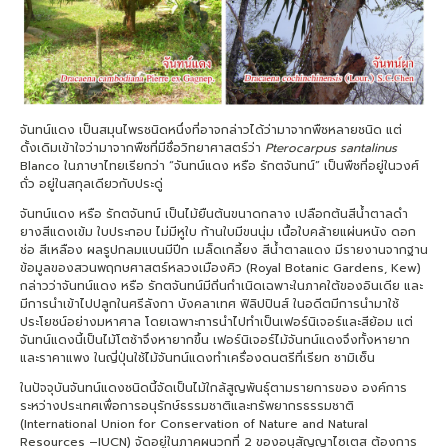
จันทน์แดง เป็นสมุนไพรชนิดหนึ่งที่อาจกล่าวได้ว่ามาจากพืชหลายชนิด แต่
ดั้งเดิมเข้าใจว่ามาจากพืชที่มีชื่อวิทยาศาสตร์ว่า
Pterocarpus santalinus
Blanco ในภาษาไทยเรียกว่า “จันทน์แดง หรือ รักตจันทน์” เป็นพืชที่อยู่ในวงศ์
ถั่ว อยู่ในสกุลเดียวกับประดู่
จันทน์แดง หรือ รักตจันทน์ เป็นไม้ยืนต้นขนาดกลาง เปลือกต้นสีน้ำตาลดำ
ยางสีแดงเข้ม ใบประกอบ ไม่มีหูใบ ก้านใบมีขนนุ่ม เนื้อใบคล้ายแผ่นหนัง ดอก
ช่อ สีเหลือง ผลรูปกลมแบนมีปีก เมล็ดเกลี้ยง สีน้ำตาลแดง มีรายงานจากฐาน
ข้อมูลของสวนพฤกษศาสตร์หลวงเมืองคิว (Royal Botanic Gardens, Kew)
กล่าวว่าจันทน์แดง หรือ รักตจันทน์มีถิ่นกำเนิดเฉพาะในภาคใต้ของอินเดีย และ
มีการนำเข้าไปปลูกในศรีลังกา บังคลาเทศ ฟิลิปปินส์ ในอดีตมีการนำมาใช้
ประโยชน์อย่างมหาศาล โดยเฉพาะการนำไปทำเป็นเฟอร์นิเจอร์และสีย้อม แต่
จันทน์แดงนี้เป็นไม้โตช้าจึงหายากขึ้น เฟอร์นิเจอร์ไม้จันทน์แดงจึงทั้งหายาก
และราคาแพง ในญี่ปุ่นใช้ไม้จันทน์แดงทำเครื่องดนตรีที่เรียก ชามิเซ็น
ในปัจจุบันจันทน์แดงชนิดนี้จัดเป็นไม้ใกล้สูญพันธุ์ตามรายการของ องค์การ
ระหว่างประเทศเพื่อการอนุรักษ์ธรรมชาติและทรัพยากรธรรมชาติ
(International Union for Conservation of Nature and Natural
Resources –IUCN) จัดอยู่ในภาคผนวกที่ 2 ของอนุสัญญาไซเตส ต้องการ