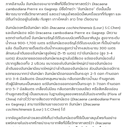
ภาคอีสานนั้น จันทน์แดงจะมาจากพืชที่มีชื่อวิทยาศาสตร์ว่า
Dracaena
cambodiana
Pierre ex Gagnep. มีชื่อไทยว่า “จันทน์แดง” ดังนั้นเมื่อ
พิจารณาจากชื่อวิทยาศาสตร์ แสดงว่าสมุนไพรชนิดนี้พบครั้งแรกที่กัมพูชา และ
มีถิ่นกำเนิดอยู่ในอัสสัม กัมพูชา เกาะไหหลำ ลาว ไทย เวียดนาม
จันทน์แดงหรือจันทน์ผา ชนิด
Dracaena cochinchinensis
(Lour.) S.C.Chen)
และจันทน์แดง ชนิด Dracaena cambodiana Pierre ex Gagnep. มีความ
แตกต่างกันดังนี้ จันทน์ผาเจริญได้ดีในระบบนิเวศที่เป็นเขาหินปูน สูงจากระดับ
น้ำทะเล 900-1,700 เมตร แต่จันทน์แดงเจริญได้ดีในระบบนิเวศ ที่เป็นป่าแห้ง
แล้ง ดินเป็นทรายตั้งแต่ระดับน้ำทะเลจนสูงกว่าน้ำทะเลประมาณ 300 เมตร
ลักษณะลำต้นของจันทน์ผาสูงใหญ่ (5-15 เมตร) กว่าจันทน์แดง (สูง 3-4
เมตร) ส่วนปลายยอดของจันทน์ผาและฐานใบมีสีแดง แต่ของจันทน์แดงไม่
ปรากฎสีแดงทั้ง 2 บริเวณ ขนาดของใบจันทน์ผาใหญ่กว่าของจันทน์แดง
ลำต้นของจันทน์ผามีขนาดใหญ่กว่าลำต้นของจันทน์แดง ส่วนจันทน์แดงมีการ
แตกแขงมากกว่าจันทน์ผา จันทน์ผามีดอกออกเป็นกระจุก 2-5 ดอก ก้านดอก
ยาว 3-6 มิลลิเมตร มีขนปกคลุมหนาแน่น กลีบดอกสีขาวน้ำนม ก้านชูเกสร
ตัวผู้มีลักษณะเป็นหลอด แต่จันทน์แดงออกดอกเป็นกระจุก 3-7ดอก ก้านดอก
ยาว 5-7 มิลลิเมตร เกลี้ยงไม่มีขน กลีบดอกสีขาวอมเขียว หรือสีเหลืองอ่อน
ก้านชูเกสรตัวผู้ เป็นแถบแบน ในฐานข้อมูลของพรรณไม้ในประเทศจีน (Flora of
China) กล่าวไว้ว่ายางสีแดงจากจันทน์แดง (
Dracaena cambodiana
Pierre
ex Gagnep.) สามารถใช้แทนยางแดงจาก จันทน์ผา (
Dracaena
cochinchinensis
(Lour.) S.C.Chen) ได้
จากข้อมูลดังกล่าวแสดงให้เห็นว่าต้นจันทน์แดงที่ใช้เป็นยาสมุนไพรกันอย่าง
แพร่หลายในประเทศไทยน่าจะมาจากพืชที่มีชื่อวิทยาศาสตร์ว่า
Dracaena