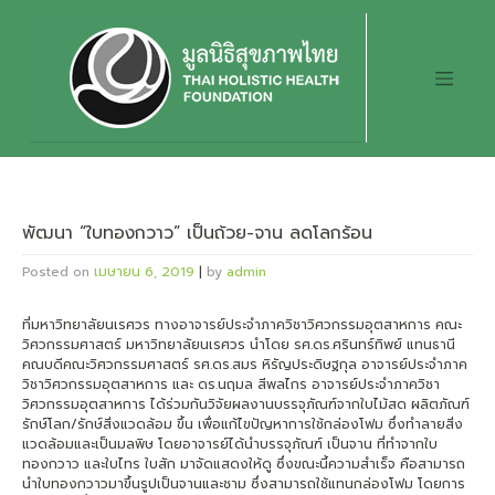
Skip
to
content
พัฒนา “ใบทองกวาว” เป็นถ้วย-จาน ลดโลกร้อน
Posted on
เมษายน 6, 2019
|
by
admin
ที่มหาวิทยาลัยนเรศวร ทางอาจารย์ประจำภาควิชาวิศวกรรมอุตสาหการ คณะ
วิศวกรรมศาสตร์ มหาวิทยาลัยนเรศวร นำโดย รศ.ดร.ศรินทร์ทิพย์ แทนธานี
คณบดีคณะวิศวกรรมศาสตร์ รศ.ดร.สมร หิรัญประดิษฐกุล อาจารย์ประจำภาค
วิชาวิศวกรรมอุตสาหการ และ ดร.นฤมล สีพลไกร อาจารย์ประจำภาควิชา
วิศวกรรมอุตสาหการ ได้ร่วมกันวิจัยผลงานบรรจุภัณฑ์จากใบไม้สด ผลิตภัณฑ์
รักษ์โลก/รักษ์สิ่งแวดล้อม ขึ้น เพื่อแก้ไขปัญหาการใช้กล่องโฟม ซึ่งทำลายสิ่ง
แวดล้อมและเป็นมลพิษ โดยอาจารย์ได้นำบรรจุภัณฑ์ เป็นจาน ที่ทำจากใบ
ทองกวาว และใบไทร ใบสัก มาจัดแสดงให้ดู ซึ่งขณะนี้ความสำเร็จ คือสามารถ
นำใบทองกวาวมาขึ้นรูปเป็นจานและชาม ซึ่งสามารถใช้แทนกล่องโฟม โดยการ