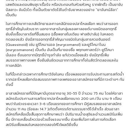
เสพติดและถอนพิษสุราเรื้อรัง หรือประกอบกับหัวแห้วหมู รากผักติ้ว เป็นยาขับ
ปัสสาวะ ขับนิ่วไต ทั้งเป็นตัวยาตัดไข้ในตำรับยาหลวงอย่าง “ยาจันทน์ลีลา”
เป็นต้น
ในการศึกษาทางเภสัชวิทยาและทางคลินิกของปลาไหลเผือก พบว่าสารออก
ฤทธิ์สำคัญในส่วนราก นอกจากสารในกลุ่มแอลคาลอยด์บางชนิดออกฤทธิ์
ยับยั้งเชื้อมาลาเรียที่ขึ้นสมอง (เชื้อพลาสโมเดียม ฟาลซิปาลัม) ในหลอด
ทดลองแล้ว ยังมีสารออกฤทธิ์สำคัญบางชนิดในกลุ่มสารควอซินอยด์
(Quassinoid) เช่น ยูรีโคมานอล (eurycomanol) และยูรีโคมาโนน
(eurycomanone) เป็นต้น อันเป็นที่มาของชื่อ พฤกษศาสตร์ว่า ยูรีโคมา
นั่นเอง ซึ่งนอกจากมีฤทธิ์บำรุงกำลัง แก้ปวดเมื่อยแล้ว ยังมีฤทธิ์เพิ่ม
สมรรถภาพทางเพศ ซึ่งยืนยันชัดเจนจากการศึกษาทั้งในสัตว์ทดลองและใน
ทางคลินิก
ในที่นี้จะกล่าวเฉพาะการศึกษาวิจัยในคน เรื่องผลของการรับประทานสารสกัดน้ำ
รากปลาไหลเผือกต่อสมรรถภาพทางเพศของอาสาสมัครชายที่มีภาวะต่างๆ กัน
ดังนี้
อาสาสมัครชายที่มีปัญหามีบุตรยากอายุ 30-55 ปี จำนวน 75 คน โดยให้อาสา
สมัครรับประทานสารสกัดรากปลาไหลเผือกขนาด 200 มก./วัน นาน 9 เดือน
พบว่าในช่วงระยะเวลา 3-6 เดือนแรกของการศึกษา มีคู่สมรสของอาสาสมัคร
จำนวน 11 คน (ร้อยละ 14.7 )เกิดตั้งครรภ์ตามธรรมชาติได้สำเร็จ ส่วนอาสา
สมัครที่เหลือเมื่อสิ้นสุดการศึกษาพบว่า มีปริมาณน้ำอสุจิและจำนวนสเปิร์มเพิ่ม
ขึ้น มีการเคลื่อนไหวว่องไวแข็งแรงมากขึ้น ช่วยเพิ่มโอกาสในการคัดเลือก
สเปิร์มเพื่อผสมในหลอดทดลองให้ได้ผลดียิ่งขึ้น