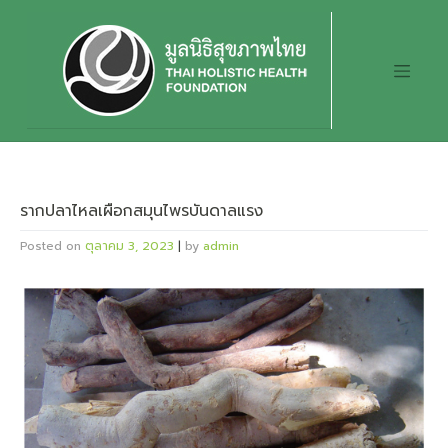
Skip
to
content
รากปลาไหลเผือกสมุนไพรบันดาลแรง
Posted on
ตุลาคม 3, 2023
|
by
admin