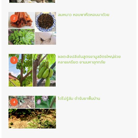
ลมหนาว หอบพาหืดหอบมาด้วย
2
ผลตะลิงปลิงในสูตรยามูลจิตรใหญ่ช่วย
3
คลายเครียด ยามมหาอุทกภัย
โด่ไม่รู้ล้ม ตำรับยาพื้นบ้าน
4