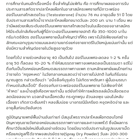
การศึกษาในคนอีกเรื่องหนึ่ง ซึ่งสำคัญไม่แพ้กัน คือ การศึกษาผลของการรับ
ประทานสารสกัดรากปลาไหลเผือกในอาสาสมัครเพศชายที่มีภาวะพร่อง
ฮอร์โมนเทสโทสเตอโรน (Testosterone) จำนวน 76 คน อายุเฉลี่ย 51 ปี โดย
รับประทานสารสกัดน้ำรากปลาไหลเผือกขนาดวันละ 200 มก. นาน 1 เดือน พบ
ว่ามีผลช่วยเพิ่มระดับฮอร์โมนเพศชายเทสโทสเตอโรนในเลือดของอาสาสมัคร
ให้มีระดับใกล้เคียงกับผู้ที่มีภาวะฮอร์โมนเพศชายปกติ คือ 350-1000 นาโน
กรัม/เดซิลิตร ฮอร์โมนเพศชายนั้นสำคัญกว่าที่คิด เพราะไม่ใช่เพียงแค่สร้าง
ลักษณะเอกบุรุษมาดแมนและความแกร่งแห่งชายชาตรีในวัยหนุ่มแน่นเท่านั้น แต่
ยังมีความสำคัญต่อชายในวัยสูงอายุด้วย
โดยทั่วไป ชายช่วงหลังอายุ 40 เป็นต้นไป ฮอร์โมนเพศจะลดลง 1-2 % ครั้น
อายุ 50 ก็ลดลง 10-20 % ทำให้สมรรถภาพทางเพศลดลงเป็นธรรมดา แต่ไม่
ถึงกับเป็นโรคหย่อนหรือหมดสมรรถภาพทางเพศ ตามหลักแพทย์แผนไทยท่าน
ว่าชายใด “ครุยหะหด” ในวัยกลางคนแสดงว่าร่างกายไม่ปกติ ในคัมภีร์มรณ
ญาณสูตร กล่าวเตือนว่า “อนึ่งลึงค์บุรุษใด ไม่เกิดราคตัณหา ผู้นั้นจะมรณา
กำหนดในสิบเจ็ดปี” ซึ่งตรงกับภาวะพร่องฮอร์โมนเพศชาย ไม่เพียงทำให้
“หำหด” และน้ำอสุจิเหือดหายเท่านั้น แต่ยังทำให้การผลิตเซลล์เม็ดเลือดแดง
ลดน้อยลงมาก มวลกล้ามเนื้อหดลีบ กระดูกพรุน อ้วนลงพุง นอนไม่หลับ
เฉื่อยชา เกิดภาวะซึมเศร้า หลงลืมบ่อย บางกรณีมีเครียด หงุดหงิดง่าย และ
อายุสั้นก่อนวัยอันควร
ภูมิปัญญาแพทย์พื้นบ้านอันเก่าแก่ มีสมุนไพรรากปลาไหลเผือกตอบโจทย์
ปัญหาคุณชายวัยทองหย่อนสมรรถภาพทางกายและทางเพศได้ ซึ่งมีผลการ
ศึกษาวิจัยสมัยใหม่ยืนยันอย่างชัดเจน โดยมีขนาดรับประทานในรูปแบบยาเม็ด
หรือแคปซูลที่ได้จากผงสเปรย์ดราย(Spray Dry Powder) วันละ 200-300