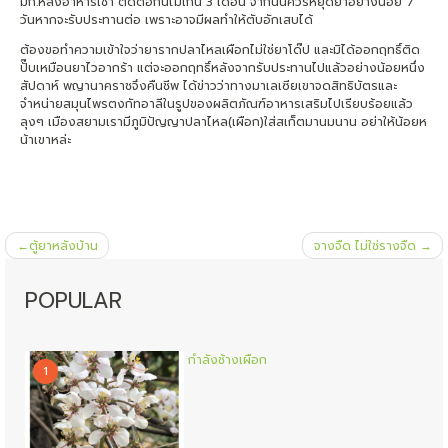
มก.หลังอาหารเช้า ติดต่อกันไม่เกิน 3 เดือน จากนั้นควรหยุดยาอย่างน้อย 7
วันหากจะรับประทานต่อ เพราะอาจมีผลทำให้ตับอักเสบได้
ต้องขอทำความเข้าใจว่ายารากปลาไหลเผือกไม่ใช่ยาโด๊ป และมิได้ออกฤทธิ์ติด
ปั๊บเหมือนยาไวอากร้า แต่จะออกฤทธิ์หลังจากรับประทานไปแล้วอย่างน้อยหนึ่ง
สัปดาห์ พญานาคราชจึงคืนชีพ ได้ข่าวว่าทางมาเลเซียเขาจดสิทธิบัตรและ
จำหน่ายสมุนไพรตงกัทอาลีในรูปของผลิตภัณฑ์อาหารเสริมไปเรียบร้อยแล้ว
ลุงๆ เมืองสยามเรามีภูมิปัญญาปลาไหล(เผือก)ใส่สเก็ตมานมนาน อย่าให้น้อยห
น้าเขาหล่ะ
แนะแนว
ตู้ยาหลังบ้าน
จางจืด ไม่ใช่รางจืด
เรื่อง
POPULAR
กำลังช้างเผือก
1