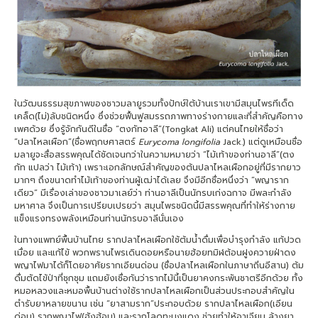
ในวัฒนธรรมสุขภาพของชาวมลายูรวมทั้งปักษ์ใต้บ้านเราเขามีสมุนไพรทีเด็ด
เคล็ด(ไม่)ลับชนิดหนึ่ง ซึ่งช่วยฟื้นฟูสมรรถภาพทางร่างกายและที่สำคัญคือทาง
เพศด้วย ซึ่งรู้จักกันดีในชื่อ “ตงกัทอาลี”(Tongkat Ali) แต่คนไทยให้ชื่อว่า
“ปลาไหลเผือก”(ชื่อพฤกษศาสตร์
Eurycoma longifolia
Jack.) แต่ดูเหมือนชื่อ
มลายูจะสื่อสรรพคุณได้ชัดเจนกว่าในความหมายว่า “ไม้เท้าของท่านอาลี”(ตง
กัท แปลว่า ไม้เท้า) เพราะเอกลักษณ์สำคัญของต้นปลาไหลเผือกอยู่ที่มีรากยาว
มากๆ ถึงขนาดทำไม้เท้าของท่านผู้เฒ่าได้เลย จึงมีอีกชื่อหนึ่งว่า ”พญาราก
เดียว” มีเรื่องเล่าของชาวมาเลย์ว่า ท่านอาลีเป็นนักรบเก่งฉกาจ มีพละกำลัง
มหาศาล จึงเป็นการเปรียบเปรยว่า สมุนไพรชนิดนี้มีสรรพคุณที่ทำให้ร่างกาย
แข็งแรงทรงพลังเหมือนท่านนักรบอาลีนั่นเอง
ในทางแพทย์พื้นบ้านไทย รากปลาไหลเผือกใช้ต้มน้ำดื่มเพื่อบำรุงกำลัง แก้ปวด
เมื่อย และแก้ไข้ พวกพรานไพรเดินดอยหรือนายฮ้อยทมิฬต้อนฝูงควายฝ่าดง
พญาไฟมาได้ก็โดยอาศัยรากเอียนด่อน (ชื่อปลาไหลเผือกในภาษาถิ่นอีสาน) ต้ม
ดื่มตัดไข้ป่าที่ชุกชุม แถมยังเชื่อกันว่ารากไม้นี้เป็นยาคงกระพันชาตรีอีกด้วย ทั้ง
หมอหลวงและหมอพื้นบ้านต่างใช้รากปลาไหลเผือกเป็นส่วนประกอบสำคัญใน
ตำรับยาหลายขนาน เช่น “ยาสามราก”ประกอบด้วย รากปลาไหลเผือก(เอียน
ด่อน) รากพญาไฟ(ฮังฮ้อน) และรากโลดทะนงแดง ช่วยทำให้อาเจียน ล้างยา